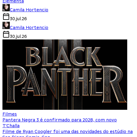
Elementa
Camila Hortencio
30.jul.26
Camila Hortencio
30.jul.26
Filmes
Pantera Negra 3 é confirmado para 2028, com novo
T'Challa
Filme de Ryan Coogler foi uma das novidades do estúdio na