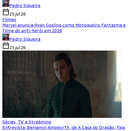
Pedro Siqueira
25.jul.26
Filmes
Marvel anuncia Ryan Gosling como Motoqueiro Fantasma e
filme do anti-herói em 2028
Pedro Siqueira
25.jul.26
Séries, TV e Streaming
Entrevista: Benjamin Ainsworth, de A Casa do Dragão, fala