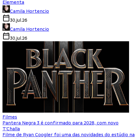
Elementa
Camila Hortencio
30.jul.26
Camila Hortencio
30.jul.26
Filmes
Pantera Negra 3 é confirmado para 2028, com novo
T'Challa
Filme de Ryan Coogler foi uma das novidades do estúdio na