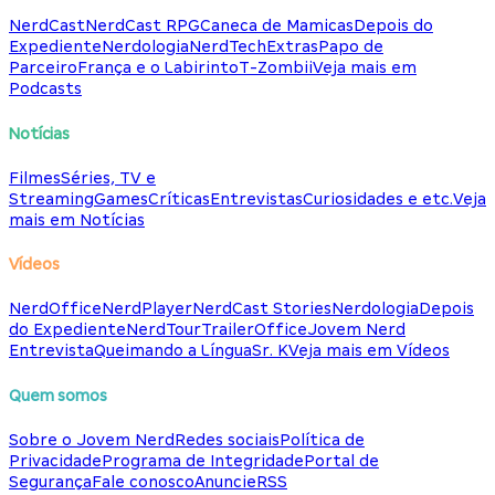
NerdCast
NerdCast RPG
Caneca de Mamicas
Depois do
Expediente
Nerdologia
NerdTech
Extras
Papo de
Parceiro
França e o Labirinto
T-Zombii
Veja mais em
Podcasts
Notícias
Filmes
Séries, TV e
Streaming
Games
Críticas
Entrevistas
Curiosidades e etc.
Veja
mais em Notícias
Vídeos
NerdOffice
NerdPlayer
NerdCast Stories
Nerdologia
Depois
do Expediente
NerdTour
TrailerOffice
Jovem Nerd
Entrevista
Queimando a Língua
Sr. K
Veja mais em Vídeos
Quem somos
Sobre o Jovem Nerd
Redes sociais
Política de
Privacidade
Programa de Integridade
Portal de
Segurança
Fale conosco
Anuncie
RSS