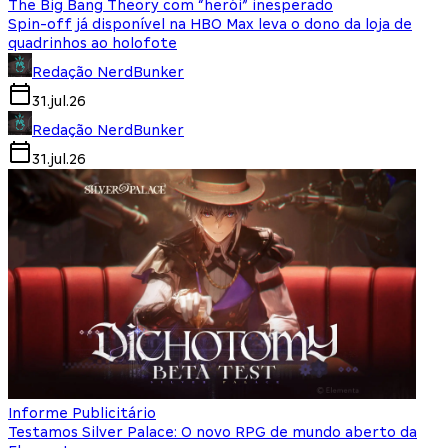
The Big Bang Theory com “herói” inesperado
Spin-off já disponível na HBO Max leva o dono da loja de
quadrinhos ao holofote
Redação NerdBunker
31.jul.26
Redação NerdBunker
31.jul.26
Informe Publicitário
Testamos Silver Palace: O novo RPG de mundo aberto da