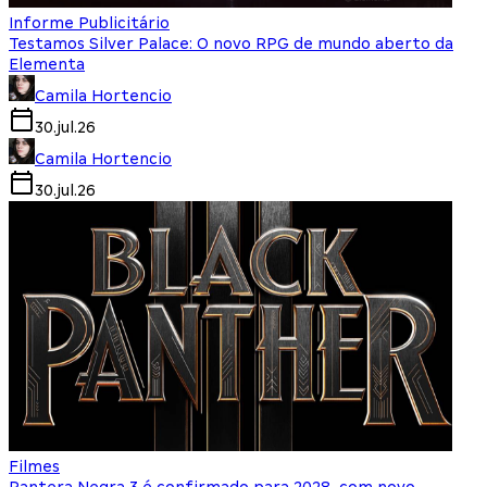
Informe Publicitário
Testamos Silver Palace: O novo RPG de mundo aberto da
Elementa
Camila Hortencio
30.jul.26
Camila Hortencio
30.jul.26
Filmes