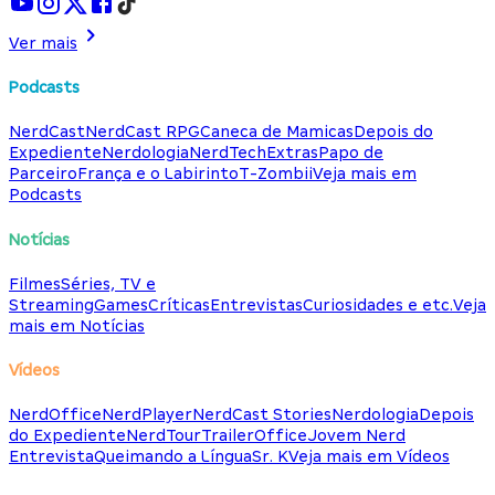
Ver mais
Podcasts
NerdCast
NerdCast RPG
Caneca de Mamicas
Depois do
Expediente
Nerdologia
NerdTech
Extras
Papo de
Parceiro
França e o Labirinto
T-Zombii
Veja mais em
Podcasts
Notícias
Filmes
Séries, TV e
Streaming
Games
Críticas
Entrevistas
Curiosidades e etc.
Veja
mais em Notícias
Vídeos
NerdOffice
NerdPlayer
NerdCast Stories
Nerdologia
Depois
do Expediente
NerdTour
TrailerOffice
Jovem Nerd
Entrevista
Queimando a Língua
Sr. K
Veja mais em Vídeos