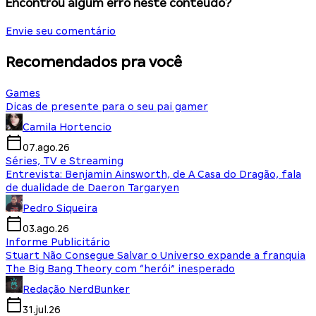
Encontrou algum erro neste conteúdo?
Envie seu comentário
Recomendados pra você
Games
Dicas de presente para o seu pai gamer
Camila Hortencio
07.ago.26
Séries, TV e Streaming
Entrevista: Benjamin Ainsworth, de A Casa do Dragão, fala
de dualidade de Daeron Targaryen
Pedro Siqueira
03.ago.26
Informe Publicitário
Stuart Não Consegue Salvar o Universo expande a franquia
The Big Bang Theory com “herói” inesperado
Redação NerdBunker
31.jul.26