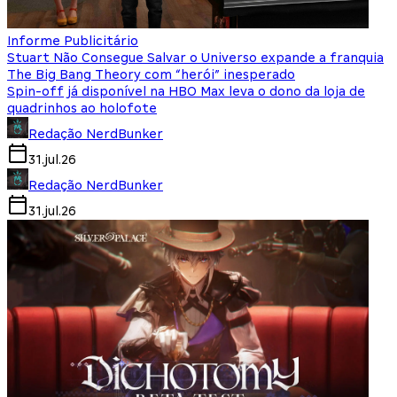
Informe Publicitário
Stuart Não Consegue Salvar o Universo expande a franquia
The Big Bang Theory com “herói” inesperado
Spin-off já disponível na HBO Max leva o dono da loja de
quadrinhos ao holofote
Redação NerdBunker
31.jul.26
Redação NerdBunker
31.jul.26