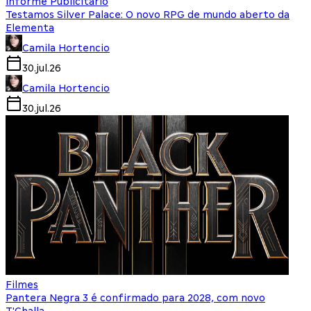
Informe Publicitário
Testamos Silver Palace: O novo RPG de mundo aberto da
Elementa
Camila Hortencio
30.jul.26
Camila Hortencio
30.jul.26
Filmes
Pantera Negra 3 é confirmado para 2028, com novo