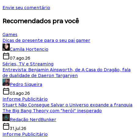
Envie seu comentário
Recomendados pra você
Games
Dicas de presente para o seu pai gamer
Camila Hortencio
07.ago.26
Séries, TV e Streaming
Entrevista: Benjamin Ainsworth, de A Casa do Dragão, fala
de dualidade de Daeron Targaryen
Pedro Siqueira
03.ago.26
Informe Publicitário
Stuart Não Consegue Salvar o Universo expande a franquia
The Big Bang Theory com “herói” inesperado
Redação NerdBunker
31.jul.26
Informe Publicitário