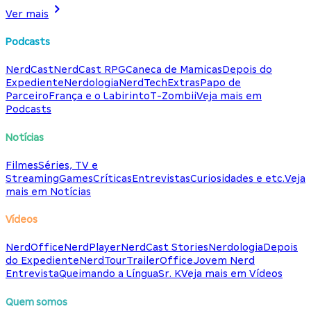
Ver mais
Podcasts
NerdCast
NerdCast RPG
Caneca de Mamicas
Depois do
Expediente
Nerdologia
NerdTech
Extras
Papo de
Parceiro
França e o Labirinto
T-Zombii
Veja mais em
Podcasts
Notícias
Filmes
Séries, TV e
Streaming
Games
Críticas
Entrevistas
Curiosidades e etc.
Veja
mais em Notícias
Vídeos
NerdOffice
NerdPlayer
NerdCast Stories
Nerdologia
Depois
do Expediente
NerdTour
TrailerOffice
Jovem Nerd
Entrevista
Queimando a Língua
Sr. K
Veja mais em Vídeos
Quem somos