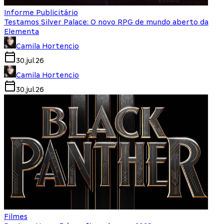
Informe Publicitário
Testamos Silver Palace: O novo RPG de mundo aberto da
Elementa
Camila Hortencio
30.jul.26
Camila Hortencio
30.jul.26
Filmes