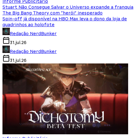
Informe Publicitário
Stuart Não Consegue Salvar o Universo expande a franquia
The Big Bang Theory com “herói” inesperado
Spin-off já disponível na HBO Max leva o dono da loja de
quadrinhos ao holofote
Redação NerdBunker
31.jul.26
Redação NerdBunker
31.jul.26