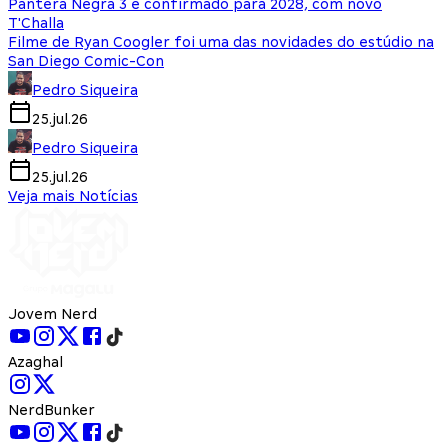
Pantera Negra 3 é confirmado para 2028, com novo
T'Challa
Filme de Ryan Coogler foi uma das novidades do estúdio na
San Diego Comic-Con
Pedro Siqueira
25.jul.26
Pedro Siqueira
25.jul.26
Veja mais Notícias
Jovem Nerd
Azaghal
NerdBunker