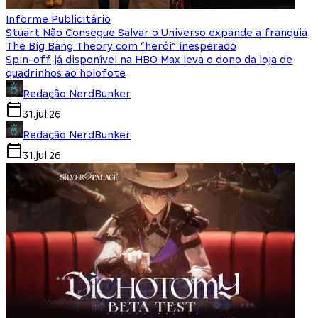
Informe Publicitário
Stuart Não Consegue Salvar o Universo expande a franquia
The Big Bang Theory com “herói” inesperado
Spin-off já disponível na HBO Max leva o dono da loja de
quadrinhos ao holofote
Redação NerdBunker
31.jul.26
Redação NerdBunker
31.jul.26