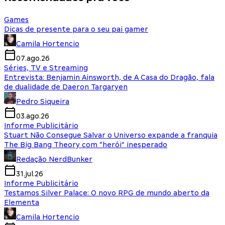
Games
Dicas de presente para o seu pai gamer
Camila Hortencio
07.ago.26
Séries, TV e Streaming
Entrevista: Benjamin Ainsworth, de A Casa do Dragão, fala
de dualidade de Daeron Targaryen
Pedro Siqueira
03.ago.26
Informe Publicitário
Stuart Não Consegue Salvar o Universo expande a franquia
The Big Bang Theory com “herói” inesperado
Redação NerdBunker
31.jul.26
Informe Publicitário
Testamos Silver Palace: O novo RPG de mundo aberto da
Elementa
Camila Hortencio