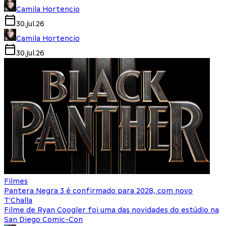
Camila Hortencio
30.jul.26
Camila Hortencio
30.jul.26
Filmes
Pantera Negra 3 é confirmado para 2028, com novo
T'Challa
Filme de Ryan Coogler foi uma das novidades do estúdio na
San Diego Comic-Con