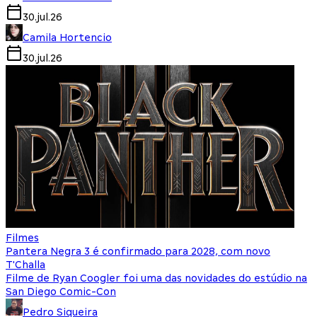
30.jul.26
Camila Hortencio
30.jul.26
Filmes
Pantera Negra 3 é confirmado para 2028, com novo
T'Challa
Filme de Ryan Coogler foi uma das novidades do estúdio na
San Diego Comic-Con
Pedro Siqueira