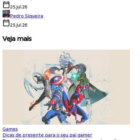
25.jul.26
Pedro Siqueira
25.jul.26
Veja mais
Games
S
Dicas de presente para o seu pai gamer
E