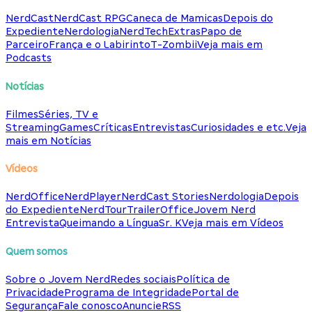
NerdCast
NerdCast RPG
Caneca de Mamicas
Depois do
Expediente
Nerdologia
NerdTech
Extras
Papo de
Parceiro
França e o Labirinto
T-Zombii
Veja mais em
Podcasts
Notícias
Filmes
Séries, TV e
Streaming
Games
Críticas
Entrevistas
Curiosidades e etc.
Veja
mais em Notícias
Vídeos
NerdOffice
NerdPlayer
NerdCast Stories
Nerdologia
Depois
do Expediente
NerdTour
TrailerOffice
Jovem Nerd
Entrevista
Queimando a Língua
Sr. K
Veja mais em Vídeos
Quem somos
Sobre o Jovem Nerd
Redes sociais
Política de
Privacidade
Programa de Integridade
Portal de
Segurança
Fale conosco
Anuncie
RSS