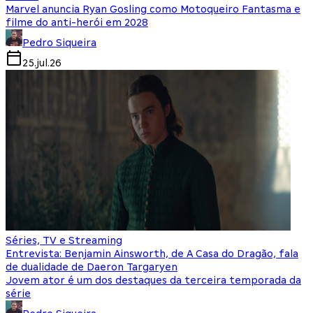
Marvel anuncia Ryan Gosling como Motoqueiro Fantasma e
filme do anti-herói em 2028
Pedro Siqueira
25.jul.26
Séries, TV e Streaming
Entrevista: Benjamin Ainsworth, de A Casa do Dragão, fala
de dualidade de Daeron Targaryen
Jovem ator é um dos destaques da terceira temporada da
série