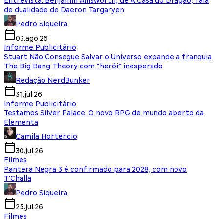
Entrevista: Benjamin Ainsworth, de A Casa do Dragão, fala
de dualidade de Daeron Targaryen
Pedro Siqueira
03.ago.26
Informe Publicitário
Stuart Não Consegue Salvar o Universo expande a franquia
The Big Bang Theory com “herói” inesperado
Redação NerdBunker
31.jul.26
Informe Publicitário
Testamos Silver Palace: O novo RPG de mundo aberto da
Elementa
Camila Hortencio
30.jul.26
Filmes
Pantera Negra 3 é confirmado para 2028, com novo
T'Challa
Pedro Siqueira
25.jul.26
Filmes