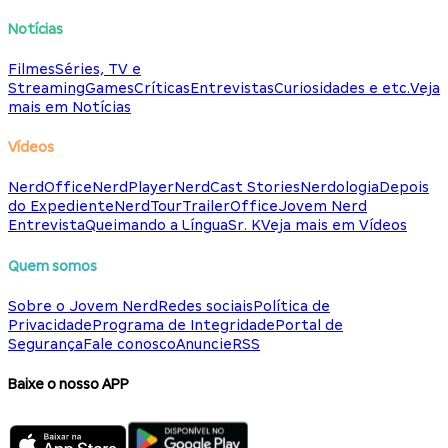
Notícias
Filmes
Séries, TV e
Streaming
Games
Críticas
Entrevistas
Curiosidades e etc.
Veja
mais em Notícias
Vídeos
NerdOffice
NerdPlayer
NerdCast Stories
Nerdologia
Depois
do Expediente
NerdTour
TrailerOffice
Jovem Nerd
Entrevista
Queimando a Língua
Sr. K
Veja mais em Vídeos
Quem somos
Sobre o Jovem Nerd
Redes sociais
Política de
Privacidade
Programa de Integridade
Portal de
Segurança
Fale conosco
Anuncie
RSS
Baixe o nosso APP