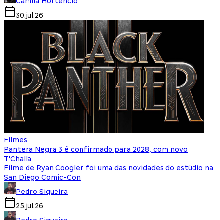
Camila Hortencio
30.jul.26
Filmes
Pantera Negra 3 é confirmado para 2028, com novo
T'Challa
Filme de Ryan Coogler foi uma das novidades do estúdio na
San Diego Comic-Con
Pedro Siqueira
25.jul.26
Pedro Siqueira