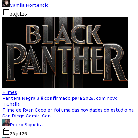
Camila Hortencio
30.jul.26
Filmes
Pantera Negra 3 é confirmado para 2028, com novo
T'Challa
Filme de Ryan Coogler foi uma das novidades do estúdio na
San Diego Comic-Con
Pedro Siqueira
25.jul.26