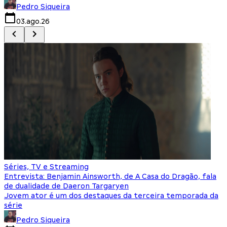
Pedro Siqueira
03.ago.26
Séries, TV e Streaming
Entrevista: Benjamin Ainsworth, de A Casa do Dragão, fala
de dualidade de Daeron Targaryen
Jovem ator é um dos destaques da terceira temporada da
série
Pedro Siqueira