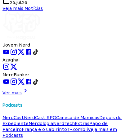
25.jul.26
Veja mais Notícias
Jovem Nerd
Azaghal
NerdBunker
Ver mais
Podcasts
NerdCast
NerdCast RPG
Caneca de Mamicas
Depois do
Expediente
Nerdologia
NerdTech
Extras
Papo de
Parceiro
França e o Labirinto
T-Zombii
Veja mais em
Podcasts