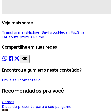
Veja mais sobre
Transformers
Michael Bay
fotos
Megan Fox
Shia
LaBeouf
Optimus Prime
Compartilhe em suas redes
Encontrou algum erro neste conteúdo?
Envie seu comentário
Recomendados pra você
Games
Dicas de presente para o seu pai gamer