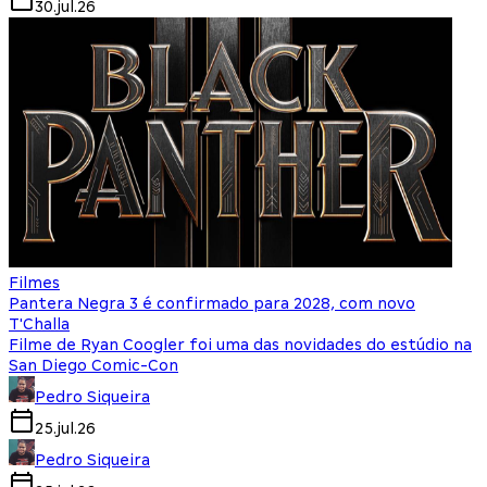
30.jul.26
Filmes
Pantera Negra 3 é confirmado para 2028, com novo
T'Challa
Filme de Ryan Coogler foi uma das novidades do estúdio na
San Diego Comic-Con
Pedro Siqueira
25.jul.26
Pedro Siqueira