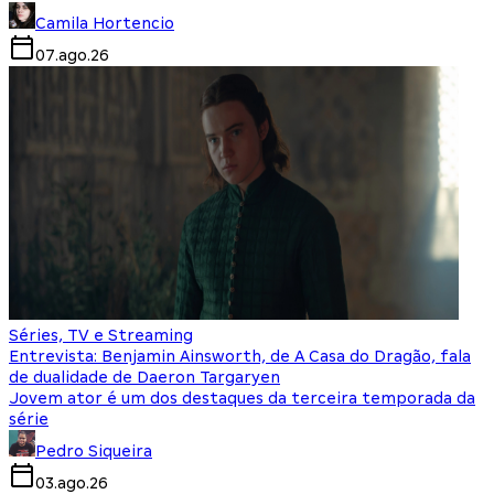
Camila Hortencio
07.ago.26
Séries, TV e Streaming
Entrevista: Benjamin Ainsworth, de A Casa do Dragão, fala
de dualidade de Daeron Targaryen
Jovem ator é um dos destaques da terceira temporada da
série
Pedro Siqueira
03.ago.26