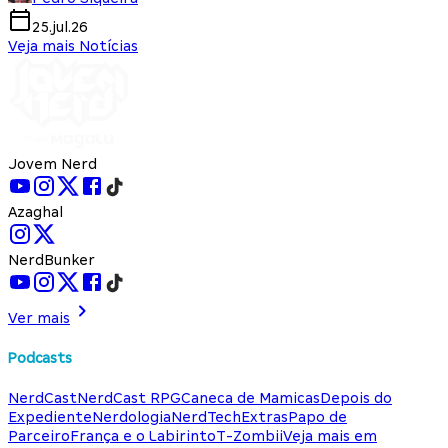
25.jul.26
Veja mais Notícias
Jovem Nerd
Azaghal
NerdBunker
Ver mais
Podcasts
NerdCast
NerdCast RPG
Caneca de Mamicas
Depois do
Expediente
Nerdologia
NerdTech
Extras
Papo de
Parceiro
França e o Labirinto
T-Zombii
Veja mais em