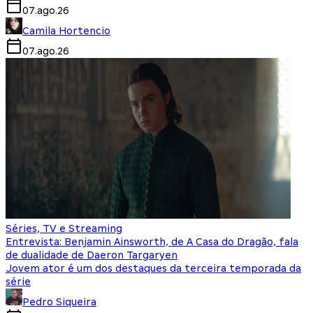
07.ago.26
Camila Hortencio
07.ago.26
Séries, TV e Streaming
Entrevista: Benjamin Ainsworth, de A Casa do Dragão, fala
de dualidade de Daeron Targaryen
Jovem ator é um dos destaques da terceira temporada da
série
Pedro Siqueira