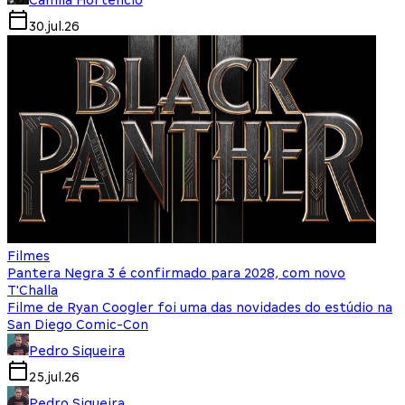
30.jul.26
Filmes
Pantera Negra 3 é confirmado para 2028, com novo
T'Challa
Filme de Ryan Coogler foi uma das novidades do estúdio na
San Diego Comic-Con
Pedro Siqueira
25.jul.26
Pedro Siqueira