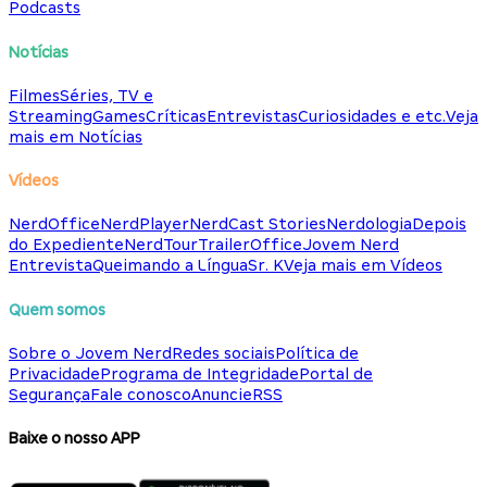
Podcasts
Notícias
Filmes
Séries, TV e
Streaming
Games
Críticas
Entrevistas
Curiosidades e etc.
Veja
mais em Notícias
Vídeos
NerdOffice
NerdPlayer
NerdCast Stories
Nerdologia
Depois
do Expediente
NerdTour
TrailerOffice
Jovem Nerd
Entrevista
Queimando a Língua
Sr. K
Veja mais em Vídeos
Quem somos
Sobre o Jovem Nerd
Redes sociais
Política de
Privacidade
Programa de Integridade
Portal de
Segurança
Fale conosco
Anuncie
RSS
Baixe o nosso APP