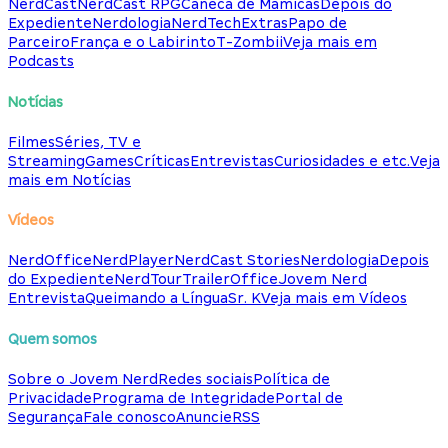
NerdCast
NerdCast RPG
Caneca de Mamicas
Depois do
Expediente
Nerdologia
NerdTech
Extras
Papo de
Parceiro
França e o Labirinto
T-Zombii
Veja mais em
Podcasts
Notícias
Filmes
Séries, TV e
Streaming
Games
Críticas
Entrevistas
Curiosidades e etc.
Veja
mais em Notícias
Vídeos
NerdOffice
NerdPlayer
NerdCast Stories
Nerdologia
Depois
do Expediente
NerdTour
TrailerOffice
Jovem Nerd
Entrevista
Queimando a Língua
Sr. K
Veja mais em Vídeos
Quem somos
Sobre o Jovem Nerd
Redes sociais
Política de
Privacidade
Programa de Integridade
Portal de
Segurança
Fale conosco
Anuncie
RSS