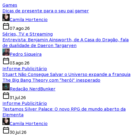
Games
Dicas de presente para o seu pai gamer
Camila Hortencio
07.ago.26
Séries, TV e Streaming
Entrevista: Benjamin Ainsworth, de A Casa do Dragão, fala
de dualidade de Daeron Targaryen
Pedro Siqueira
03.ago.26
Informe Publicitário
Stuart Não Consegue Salvar o Universo expande a franquia
The Big Bang Theory com “herói” inesperado
Redação NerdBunker
31.jul.26
Informe Publicitário
Testamos Silver Palace: O novo RPG de mundo aberto da
Elementa
Camila Hortencio
30.jul.26