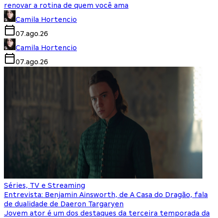
renovar a rotina de quem você ama
Camila Hortencio
07.ago.26
Camila Hortencio
07.ago.26
Séries, TV e Streaming
Entrevista: Benjamin Ainsworth, de A Casa do Dragão, fala
de dualidade de Daeron Targaryen
Jovem ator é um dos destaques da terceira temporada da