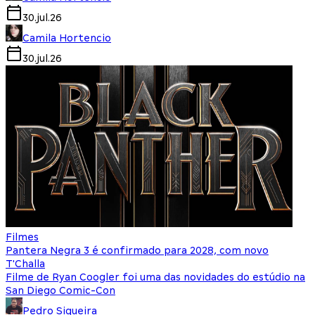
30.jul.26
Camila Hortencio
30.jul.26
Filmes
Pantera Negra 3 é confirmado para 2028, com novo
T'Challa
Filme de Ryan Coogler foi uma das novidades do estúdio na
San Diego Comic-Con
Pedro Siqueira