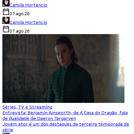
Camila Hortencio
07.ago.26
Camila Hortencio
07.ago.26
Séries, TV e Streaming
Entrevista: Benjamin Ainsworth, de A Casa do Dragão, fala
de dualidade de Daeron Targaryen
Jovem ator é um dos destaques da terceira temporada da
série