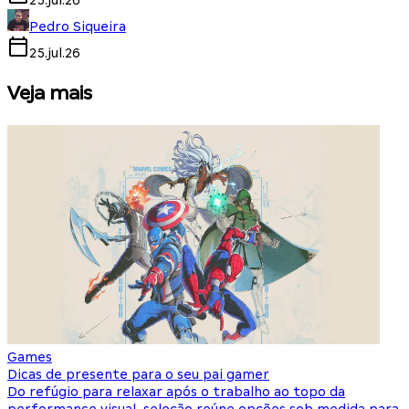
25.jul.26
Pedro Siqueira
25.jul.26
Veja mais
Games
S
Dicas de presente para o seu pai gamer
E
Do refúgio para relaxar após o trabalho ao topo da
d
performance visual, seleção reúne opções sob medida para
J