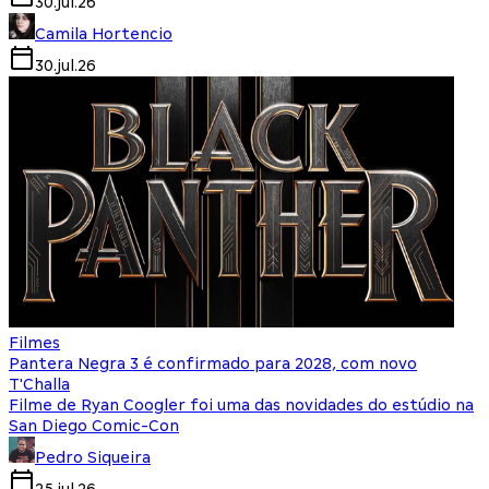
30.jul.26
Camila Hortencio
30.jul.26
Filmes
Pantera Negra 3 é confirmado para 2028, com novo
T'Challa
Filme de Ryan Coogler foi uma das novidades do estúdio na
San Diego Comic-Con
Pedro Siqueira