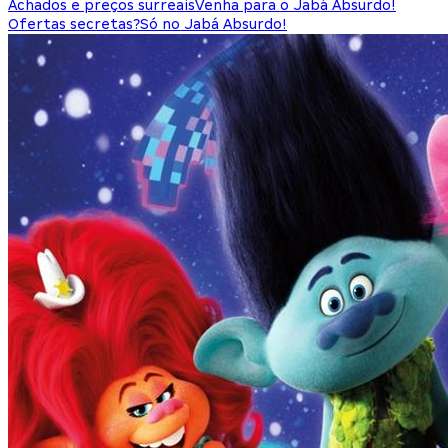
Achados e preços surreais
Venha para o Jabá Absurdo!
Ofertas secretas?
Só no Jabá Absurdo!