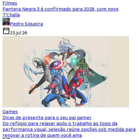
Filmes
Pantera Negra 3 é confirmado para 2028, com novo
T'Challa
Pedro Siqueira
25.jul.26
Games
Dicas de presente para o seu pai gamer
Do refúgio para relaxar após o trabalho ao topo da
performance visual, seleção reúne opções sob medida para
renovar a rotina de quem você ama