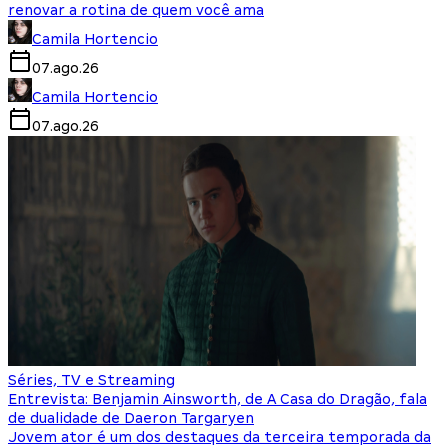
renovar a rotina de quem você ama
Camila Hortencio
07.ago.26
Camila Hortencio
07.ago.26
Séries, TV e Streaming
Entrevista: Benjamin Ainsworth, de A Casa do Dragão, fala
de dualidade de Daeron Targaryen
Jovem ator é um dos destaques da terceira temporada da