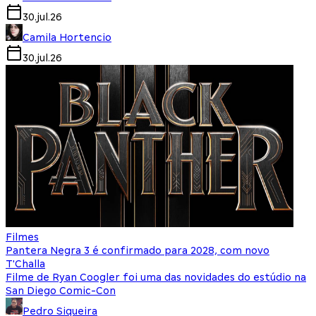
30.jul.26
Camila Hortencio
30.jul.26
Filmes
Pantera Negra 3 é confirmado para 2028, com novo
T'Challa
Filme de Ryan Coogler foi uma das novidades do estúdio na
San Diego Comic-Con
Pedro Siqueira