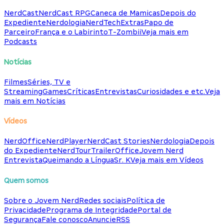
NerdCast
NerdCast RPG
Caneca de Mamicas
Depois do
Expediente
Nerdologia
NerdTech
Extras
Papo de
Parceiro
França e o Labirinto
T-Zombii
Veja mais em
Podcasts
Notícias
Filmes
Séries, TV e
Streaming
Games
Críticas
Entrevistas
Curiosidades e etc.
Veja
mais em Notícias
Vídeos
NerdOffice
NerdPlayer
NerdCast Stories
Nerdologia
Depois
do Expediente
NerdTour
TrailerOffice
Jovem Nerd
Entrevista
Queimando a Língua
Sr. K
Veja mais em Vídeos
Quem somos
Sobre o Jovem Nerd
Redes sociais
Política de
Privacidade
Programa de Integridade
Portal de
Segurança
Fale conosco
Anuncie
RSS