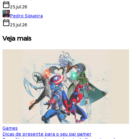
25.jul.26
Pedro Siqueira
25.jul.26
Veja mais
Games
S
Dicas de presente para o seu pai gamer
E