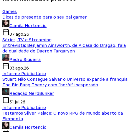
Games
Dicas de presente para o seu pai gamer
Camila Hortencio
07.ago.26
Séries, TV e Streaming
Entrevista: Benjamin Ainsworth, de A Casa do Dragão, fala
de dualidade de Daeron Targaryen
Pedro Siqueira
03.ago.26
Informe Publicitário
Stuart Não Consegue Salvar o Universo expande a franquia
The Big Bang Theory com “herói” inesperado
Redação NerdBunker
31.jul.26
Informe Publicitário
Testamos Silver Palace: O novo RPG de mundo aberto da
Elementa
Camila Hortencio