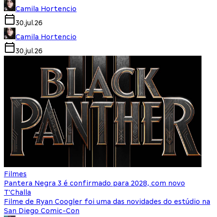
Camila Hortencio
30.jul.26
Camila Hortencio
30.jul.26
Filmes
Pantera Negra 3 é confirmado para 2028, com novo
T'Challa
Filme de Ryan Coogler foi uma das novidades do estúdio na
San Diego Comic-Con