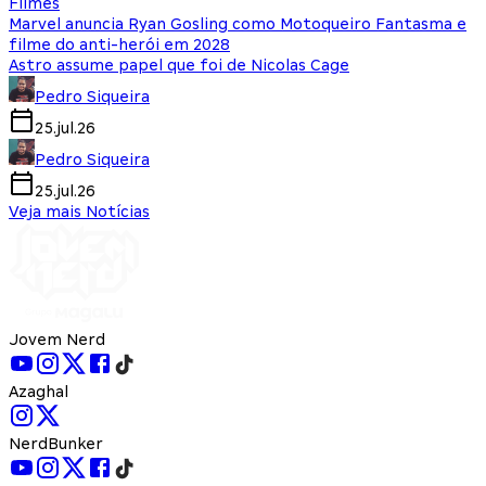
Filmes
Marvel anuncia Ryan Gosling como Motoqueiro Fantasma e
filme do anti-herói em 2028
Astro assume papel que foi de Nicolas Cage
Pedro Siqueira
25.jul.26
Pedro Siqueira
25.jul.26
Veja mais Notícias
Jovem Nerd
Azaghal
NerdBunker