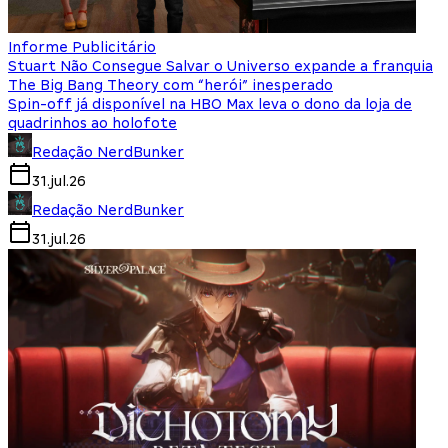
Informe Publicitário
Stuart Não Consegue Salvar o Universo expande a franquia
The Big Bang Theory com “herói” inesperado
Spin-off já disponível na HBO Max leva o dono da loja de
quadrinhos ao holofote
Redação NerdBunker
31.jul.26
Redação NerdBunker
31.jul.26