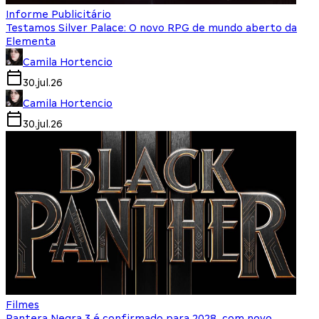
Informe Publicitário
Testamos Silver Palace: O novo RPG de mundo aberto da
Elementa
Camila Hortencio
30.jul.26
Camila Hortencio
30.jul.26
Filmes
Pantera Negra 3 é confirmado para 2028, com novo