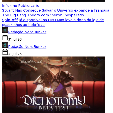
Informe Publicitário
Stuart Não Consegue Salvar o Universo expande a franquia
The Big Bang Theory com “herói” inesperado
Spin-off já disponível na HBO Max leva o dono da loja de
quadrinhos ao holofote
Redação NerdBunker
31.jul.26
Redação NerdBunker
31.jul.26