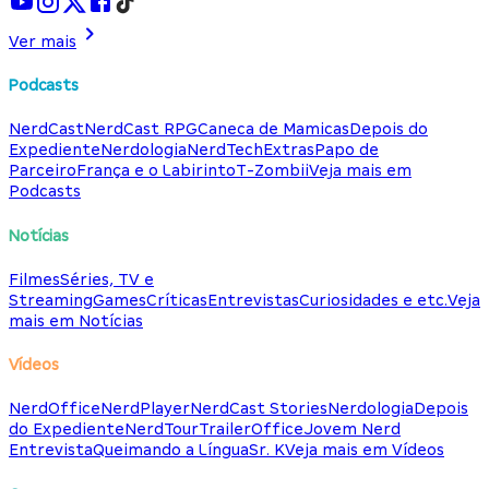
Ver mais
Podcasts
NerdCast
NerdCast RPG
Caneca de Mamicas
Depois do
Expediente
Nerdologia
NerdTech
Extras
Papo de
Parceiro
França e o Labirinto
T-Zombii
Veja mais em
Podcasts
Notícias
Filmes
Séries, TV e
Streaming
Games
Críticas
Entrevistas
Curiosidades e etc.
Veja
mais em Notícias
Vídeos
NerdOffice
NerdPlayer
NerdCast Stories
Nerdologia
Depois
do Expediente
NerdTour
TrailerOffice
Jovem Nerd
Entrevista
Queimando a Língua
Sr. K
Veja mais em Vídeos