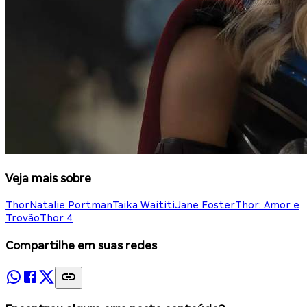
Veja mais sobre
Thor
Natalie Portman
Taika Waititi
Jane Foster
Thor: Amor e
Trovão
Thor 4
Compartilhe em suas redes