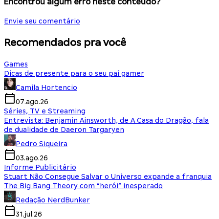
Encontrou algum erro neste conteúdo?
Envie seu comentário
Recomendados pra você
Games
Dicas de presente para o seu pai gamer
Camila Hortencio
07.ago.26
Séries, TV e Streaming
Entrevista: Benjamin Ainsworth, de A Casa do Dragão, fala
de dualidade de Daeron Targaryen
Pedro Siqueira
03.ago.26
Informe Publicitário
Stuart Não Consegue Salvar o Universo expande a franquia
The Big Bang Theory com “herói” inesperado
Redação NerdBunker
31.jul.26