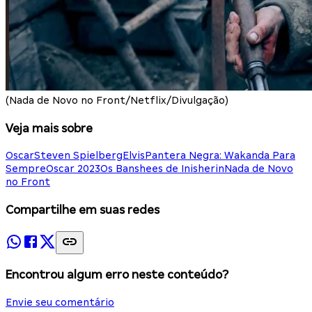
(Nada de Novo no Front/Netflix/Divulgação)
Veja mais sobre
Oscar
Steven Spielberg
Elvis
Pantera Negra: Wakanda Para
Sempre
Oscar 2023
Os Banshees de Inisherin
Nada de Novo
no Front
Compartilhe em suas redes
Encontrou algum erro neste conteúdo?
Envie seu comentário