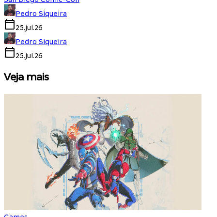
Pedro Siqueira
25.jul.26
Pedro Siqueira
25.jul.26
Veja mais
Games
S