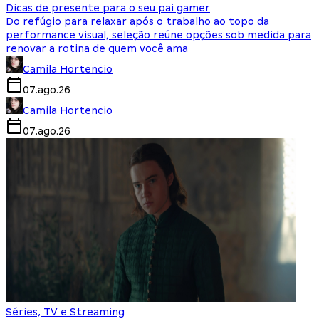
Dicas de presente para o seu pai gamer
Do refúgio para relaxar após o trabalho ao topo da
performance visual, seleção reúne opções sob medida para
renovar a rotina de quem você ama
Camila Hortencio
07.ago.26
Camila Hortencio
07.ago.26
Séries, TV e Streaming