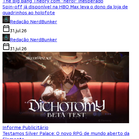
The Big Bang Theory com “herói” inesperado
Spin-off já disponível na HBO Max leva o dono da loja de
quadrinhos ao holofote
Redação NerdBunker
31.jul.26
Redação NerdBunker
31.jul.26
Informe Publicitário
Testamos Silver Palace: O novo RPG de mundo aberto da