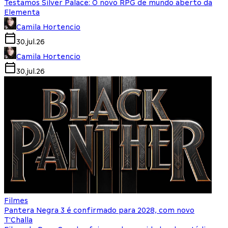
Testamos Silver Palace: O novo RPG de mundo aberto da
Elementa
Camila Hortencio
30.jul.26
Camila Hortencio
30.jul.26
Filmes
Pantera Negra 3 é confirmado para 2028, com novo
T'Challa