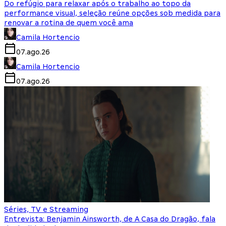
Do refúgio para relaxar após o trabalho ao topo da
performance visual, seleção reúne opções sob medida para
renovar a rotina de quem você ama
Camila Hortencio
07.ago.26
Camila Hortencio
07.ago.26
Séries, TV e Streaming
Entrevista: Benjamin Ainsworth, de A Casa do Dragão, fala