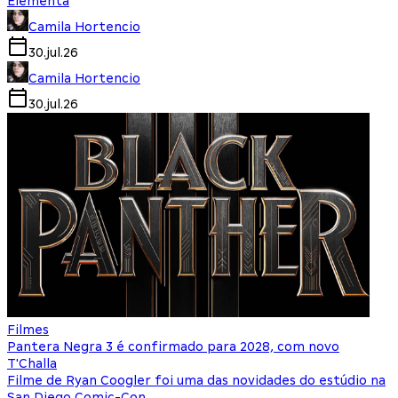
Elementa
Camila Hortencio
30.jul.26
Camila Hortencio
30.jul.26
Filmes
Pantera Negra 3 é confirmado para 2028, com novo
T'Challa
Filme de Ryan Coogler foi uma das novidades do estúdio na
San Diego Comic-Con