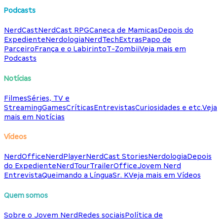
Podcasts
NerdCast
NerdCast RPG
Caneca de Mamicas
Depois do
Expediente
Nerdologia
NerdTech
Extras
Papo de
Parceiro
França e o Labirinto
T-Zombii
Veja mais em
Podcasts
Notícias
Filmes
Séries, TV e
Streaming
Games
Críticas
Entrevistas
Curiosidades e etc.
Veja
mais em Notícias
Vídeos
NerdOffice
NerdPlayer
NerdCast Stories
Nerdologia
Depois
do Expediente
NerdTour
TrailerOffice
Jovem Nerd
Entrevista
Queimando a Língua
Sr. K
Veja mais em Vídeos
Quem somos
Sobre o Jovem Nerd
Redes sociais
Política de