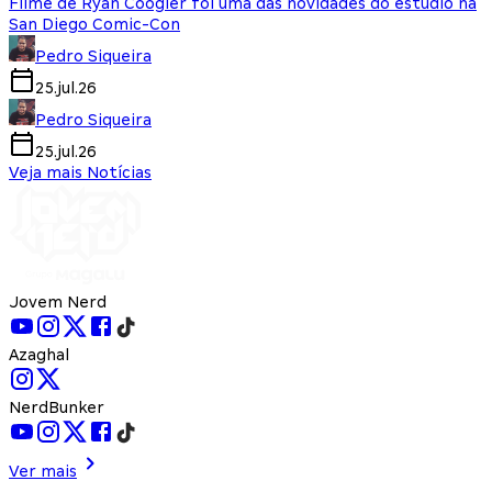
Filme de Ryan Coogler foi uma das novidades do estúdio na
San Diego Comic-Con
Pedro Siqueira
25.jul.26
Pedro Siqueira
25.jul.26
Veja mais Notícias
Jovem Nerd
Azaghal
NerdBunker
Ver mais