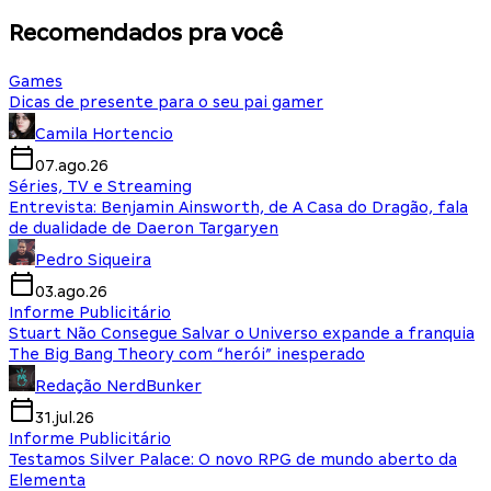
Recomendados pra você
Games
Dicas de presente para o seu pai gamer
Camila Hortencio
07.ago.26
Séries, TV e Streaming
Entrevista: Benjamin Ainsworth, de A Casa do Dragão, fala
de dualidade de Daeron Targaryen
Pedro Siqueira
03.ago.26
Informe Publicitário
Stuart Não Consegue Salvar o Universo expande a franquia
The Big Bang Theory com “herói” inesperado
Redação NerdBunker
31.jul.26
Informe Publicitário
Testamos Silver Palace: O novo RPG de mundo aberto da
Elementa