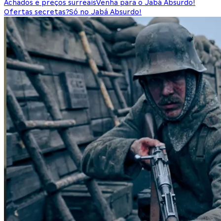
Achados e preços surreais
Venha para o Jabá Absurdo!
Ofertas secretas?
Só no Jabá Absurdo!