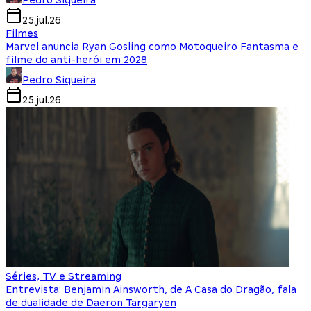
Pedro Siqueira
25.jul.26
Filmes
Marvel anuncia Ryan Gosling como Motoqueiro Fantasma e
filme do anti-herói em 2028
Pedro Siqueira
25.jul.26
Séries, TV e Streaming
Entrevista: Benjamin Ainsworth, de A Casa do Dragão, fala
de dualidade de Daeron Targaryen