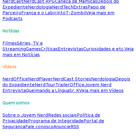
NerdCast
NerdCast RPG
Caneca de Mamicas
Depois do
Expediente
Nerdologia
NerdTech
Extras
Papo de
Parceiro
França e o Labirinto
T-Zombii
Veja mais em
Podcasts
Notícias
Filmes
Séries, TV e
Streaming
Games
Críticas
Entrevistas
Curiosidades e etc.
Veja
mais em Notícias
Vídeos
NerdOffice
NerdPlayer
NerdCast Stories
Nerdologia
Depois
do Expediente
NerdTour
TrailerOffice
Jovem Nerd
Entrevista
Queimando a Língua
Sr. K
Veja mais em Vídeos
Quem somos
Sobre o Jovem Nerd
Redes sociais
Política de
Privacidade
Programa de Integridade
Portal de
Segurança
Fale conosco
Anuncie
RSS