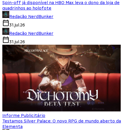
Spin-off já disponível na HBO Max leva o dono da loja de
quadrinhos ao holofote
Redação NerdBunker
31.jul.26
Redação NerdBunker
31.jul.26
Informe Publicitário
Testamos Silver Palace: O novo RPG de mundo aberto da
Elementa