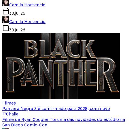
Camila Hortencio
30.jul.26
Camila Hortencio
30.jul.26
Filmes
Pantera Negra 3 é confirmado para 2028, com novo
T'Challa
Filme de Ryan Coogler foi uma das novidades do estúdio na
San Diego Comic-Con