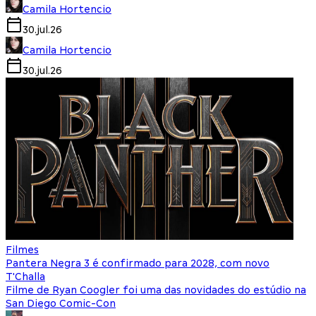
Camila Hortencio
30.jul.26
Camila Hortencio
30.jul.26
Filmes
Pantera Negra 3 é confirmado para 2028, com novo
T'Challa
Filme de Ryan Coogler foi uma das novidades do estúdio na
San Diego Comic-Con