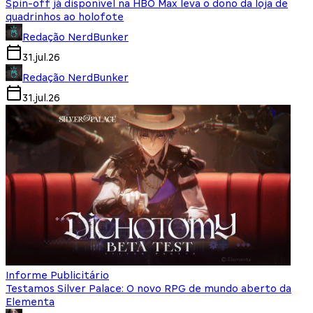
Spin-off já disponível na HBO Max leva o dono da loja de
quadrinhos ao holofote
Redação NerdBunker
31.jul.26
Redação NerdBunker
31.jul.26
Informe Publicitário
Testamos Silver Palace: O novo RPG de mundo aberto da
Elementa