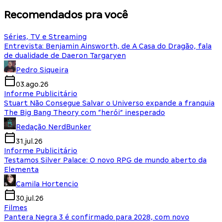
Recomendados pra você
Séries, TV e Streaming
Entrevista: Benjamin Ainsworth, de A Casa do Dragão, fala
de dualidade de Daeron Targaryen
Pedro Siqueira
03.ago.26
Informe Publicitário
Stuart Não Consegue Salvar o Universo expande a franquia
The Big Bang Theory com “herói” inesperado
Redação NerdBunker
31.jul.26
Informe Publicitário
Testamos Silver Palace: O novo RPG de mundo aberto da
Elementa
Camila Hortencio
30.jul.26
Filmes
Pantera Negra 3 é confirmado para 2028, com novo