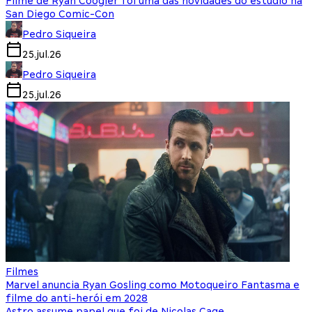
Filme de Ryan Coogler foi uma das novidades do estúdio na
San Diego Comic-Con
Pedro Siqueira
25.jul.26
Pedro Siqueira
25.jul.26
Filmes
Marvel anuncia Ryan Gosling como Motoqueiro Fantasma e
filme do anti-herói em 2028
Astro assume papel que foi de Nicolas Cage