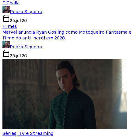
T'Challa
Pedro Siqueira
25.jul.26
Filmes
Marvel anuncia Ryan Gosling como Motoqueiro Fantasma e
filme do anti-herói em 2028
Pedro Siqueira
25.jul.26
Séries, TV e Streaming