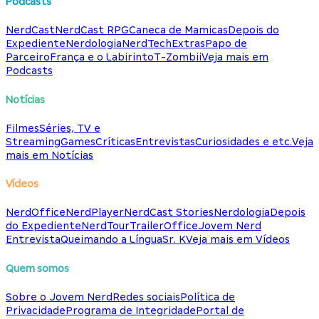
Podcasts
NerdCast
NerdCast RPG
Caneca de Mamicas
Depois do
Expediente
Nerdologia
NerdTech
Extras
Papo de
Parceiro
França e o Labirinto
T-Zombii
Veja mais em
Podcasts
Notícias
Filmes
Séries, TV e
Streaming
Games
Críticas
Entrevistas
Curiosidades e etc.
Veja
mais em Notícias
Vídeos
NerdOffice
NerdPlayer
NerdCast Stories
Nerdologia
Depois
do Expediente
NerdTour
TrailerOffice
Jovem Nerd
Entrevista
Queimando a Língua
Sr. K
Veja mais em Vídeos
Quem somos
Sobre o Jovem Nerd
Redes sociais
Política de
Privacidade
Programa de Integridade
Portal de