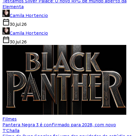
Testamos Silver Palace: O novo RPG de mundo aberto da
Elementa
Camila Hortencio
30.jul.26
Camila Hortencio
30.jul.26
Filmes
Pantera Negra 3 é confirmado para 2028, com novo
T'Challa