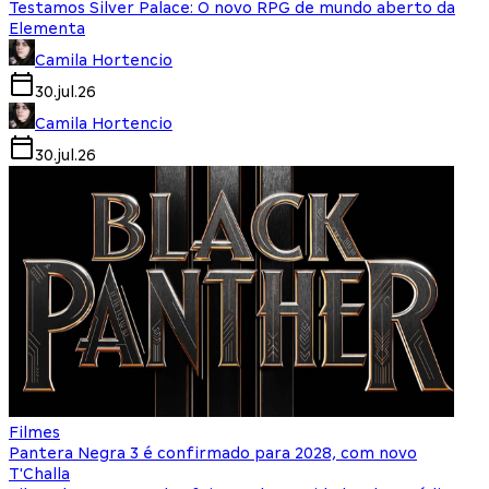
Testamos Silver Palace: O novo RPG de mundo aberto da
Elementa
Camila Hortencio
30.jul.26
Camila Hortencio
30.jul.26
Filmes
Pantera Negra 3 é confirmado para 2028, com novo
T'Challa