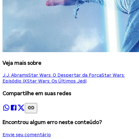
Veja mais sobre
J.J. Abrams
Star Wars: O Despertar da Força
Star Wars:
Episódio IX
Star Wars: Os Últimos Jedi
Compartilhe em suas redes
Encontrou algum erro neste conteúdo?
Envie seu comentário