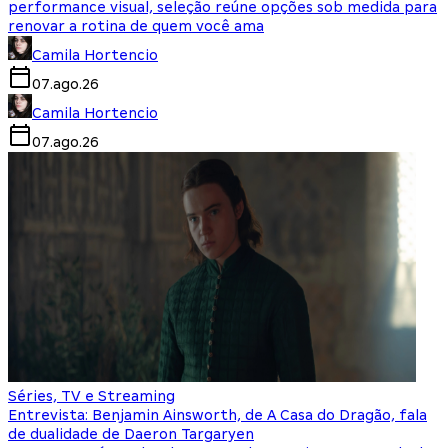
performance visual, seleção reúne opções sob medida para
renovar a rotina de quem você ama
Camila Hortencio
07.ago.26
Camila Hortencio
07.ago.26
Séries, TV e Streaming
Entrevista: Benjamin Ainsworth, de A Casa do Dragão, fala
de dualidade de Daeron Targaryen