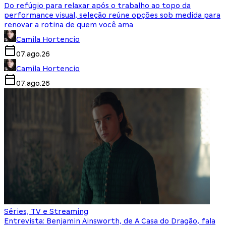
Do refúgio para relaxar após o trabalho ao topo da
performance visual, seleção reúne opções sob medida para
renovar a rotina de quem você ama
Camila Hortencio
07.ago.26
Camila Hortencio
07.ago.26
Séries, TV e Streaming
Entrevista: Benjamin Ainsworth, de A Casa do Dragão, fala