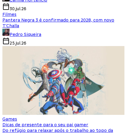
Camila Hortencio
30.jul.26
Filmes
Pantera Negra 3 é confirmado para 2028, com novo
T'Challa
Pedro Siqueira
25.jul.26
Games
Dicas de presente para o seu pai gamer
Do refúgio para relaxar após o trabalho ao topo da