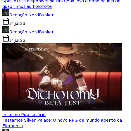
Spin-off já disponível na HBO Max leva o dono da loja de
quadrinhos ao holofote
Redação NerdBunker
31.jul.26
Redação NerdBunker
31.jul.26
Informe Publicitário
Testamos Silver Palace: O novo RPG de mundo aberto da
Elementa