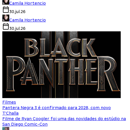
Camila Hortencio
30.jul.26
Camila Hortencio
30.jul.26
Filmes
Pantera Negra 3 é confirmado para 2028, com novo
T'Challa
Filme de Ryan Coogler foi uma das novidades do estúdio na
San Diego Comic-Con