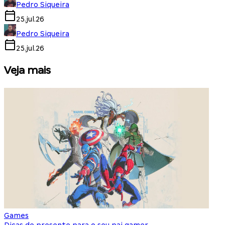
Pedro Siqueira
25.jul.26
Pedro Siqueira
25.jul.26
Veja mais
Games
S
Dicas de presente para o seu pai gamer
E