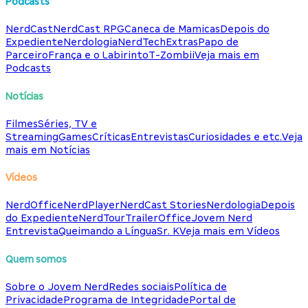
Podcasts
NerdCast
NerdCast RPG
Caneca de Mamicas
Depois do
Expediente
Nerdologia
NerdTech
Extras
Papo de
Parceiro
França e o Labirinto
T-Zombii
Veja mais em
Podcasts
Notícias
Filmes
Séries, TV e
Streaming
Games
Críticas
Entrevistas
Curiosidades e etc.
Veja
mais em Notícias
Vídeos
NerdOffice
NerdPlayer
NerdCast Stories
Nerdologia
Depois
do Expediente
NerdTour
TrailerOffice
Jovem Nerd
Entrevista
Queimando a Língua
Sr. K
Veja mais em Vídeos
Quem somos
Sobre o Jovem Nerd
Redes sociais
Política de
Privacidade
Programa de Integridade
Portal de