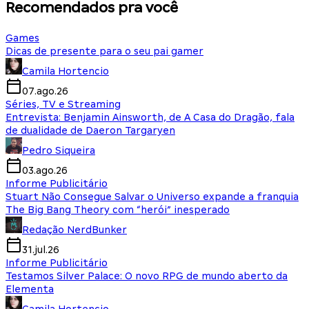
Recomendados pra você
Games
Dicas de presente para o seu pai gamer
Camila Hortencio
07.ago.26
Séries, TV e Streaming
Entrevista: Benjamin Ainsworth, de A Casa do Dragão, fala
de dualidade de Daeron Targaryen
Pedro Siqueira
03.ago.26
Informe Publicitário
Stuart Não Consegue Salvar o Universo expande a franquia
The Big Bang Theory com “herói” inesperado
Redação NerdBunker
31.jul.26
Informe Publicitário
Testamos Silver Palace: O novo RPG de mundo aberto da
Elementa