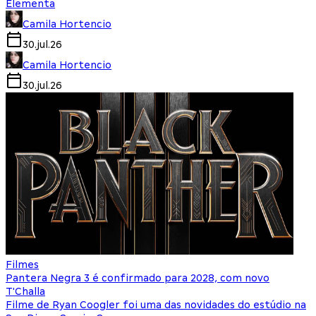
Elementa
Camila Hortencio
30.jul.26
Camila Hortencio
30.jul.26
Filmes
Pantera Negra 3 é confirmado para 2028, com novo
T'Challa
Filme de Ryan Coogler foi uma das novidades do estúdio na