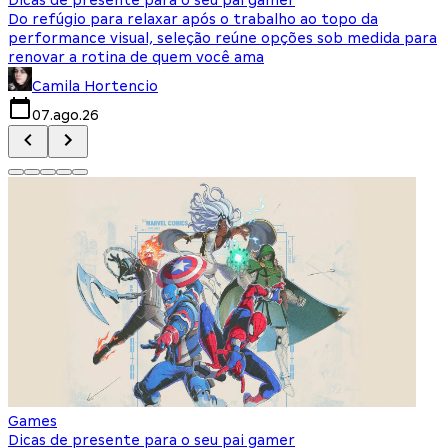
Do refúgio para relaxar após o trabalho ao topo da
d
performance visual, seleção reúne opções sob medida para
J
renovar a rotina de quem você ama
s
Camila Hortencio
07.ago.26
Games
Dicas de presente para o seu pai gamer