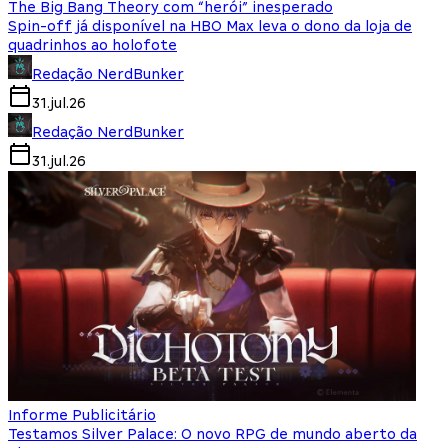
The Big Bang Theory com “herói” inesperado
Spin-off já disponível na HBO Max leva o dono da loja de
quadrinhos ao holofote
Redação NerdBunker
31.jul.26
Redação NerdBunker
31.jul.26
Informe Publicitário
Testamos Silver Palace: O novo RPG de mundo aberto da