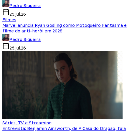
Pedro Siqueira
25.jul.26
Filmes
Marvel anuncia Ryan Gosling como Motoqueiro Fantasma e
filme do anti-herói em 2028
Pedro Siqueira
25.jul.26
Séries, TV e Streaming
Entrevista: Benjamin Ainsworth, de A Casa do Dragão, fala