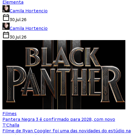
Elementa
Camila Hortencio
30.jul.26
Camila Hortencio
30.jul.26
Filmes
Pantera Negra 3 é confirmado para 2028, com novo
T'Challa
Filme de Ryan Coogler foi uma das novidades do estúdio na