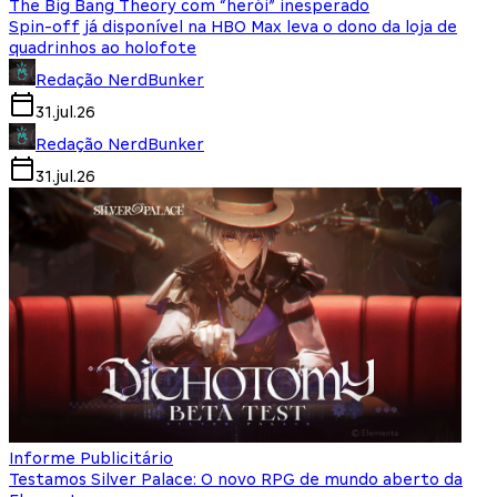
The Big Bang Theory com “herói” inesperado
Spin-off já disponível na HBO Max leva o dono da loja de
quadrinhos ao holofote
Redação NerdBunker
31.jul.26
Redação NerdBunker
31.jul.26
Informe Publicitário
Testamos Silver Palace: O novo RPG de mundo aberto da