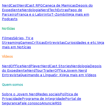
NerdCast
NerdCast RPG
Caneca de Mamicas
Depois do
Expediente
Nerdologia
NerdTech
Extras
Papo de
Parceiro
França e o Labirinto
T-Zombii
Veja mais em
Podcasts
Notícias
Filmes
Séries, TV e
Streaming
Games
Críticas
Entrevistas
Curiosidades e etc.
Veja
mais em Notícias
Vídeos
NerdOffice
NerdPlayer
NerdCast Stories
Nerdologia
Depois
do Expediente
NerdTour
TrailerOffice
Jovem Nerd
Entrevista
Queimando a Língua
Sr. K
Veja mais em Vídeos
Quem somos
Sobre o Jovem Nerd
Redes sociais
Política de
Privacidade
Programa de Integridade
Portal de
Segurança
Fale conosco
Anuncie
RSS