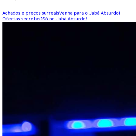
Achados e preços surreais
Venha para o Jabá Absurdo!
Ofertas secretas?
Só no Jabá Absurdo!