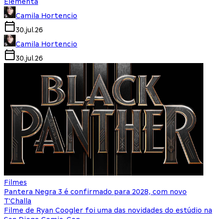
Elementa
Camila Hortencio
30.jul.26
Camila Hortencio
30.jul.26
Filmes
Pantera Negra 3 é confirmado para 2028, com novo
T'Challa
Filme de Ryan Coogler foi uma das novidades do estúdio na