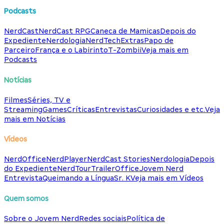
Podcasts
NerdCast
NerdCast RPG
Caneca de Mamicas
Depois do
Expediente
Nerdologia
NerdTech
Extras
Papo de
Parceiro
França e o Labirinto
T-Zombii
Veja mais em
Podcasts
Notícias
Filmes
Séries, TV e
Streaming
Games
Críticas
Entrevistas
Curiosidades e etc.
Veja
mais em Notícias
Vídeos
NerdOffice
NerdPlayer
NerdCast Stories
Nerdologia
Depois
do Expediente
NerdTour
TrailerOffice
Jovem Nerd
Entrevista
Queimando a Língua
Sr. K
Veja mais em Vídeos
Quem somos
Sobre o Jovem Nerd
Redes sociais
Política de