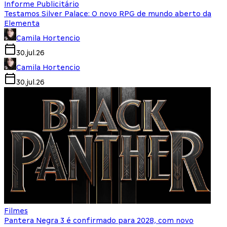
Informe Publicitário
Testamos Silver Palace: O novo RPG de mundo aberto da
Elementa
Camila Hortencio
30.jul.26
Camila Hortencio
30.jul.26
Filmes
Pantera Negra 3 é confirmado para 2028, com novo