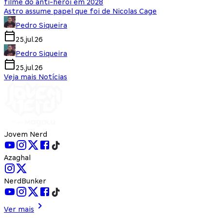
filme do anti-herói em 2028
Astro assume papel que foi de Nicolas Cage
Pedro Siqueira
25.jul.26
Pedro Siqueira
25.jul.26
Veja mais Notícias
Jovem Nerd
Azaghal
NerdBunker
Ver mais