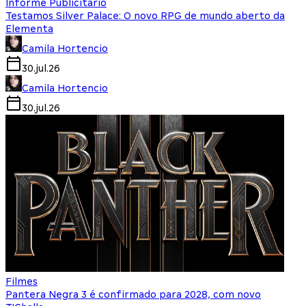
Informe Publicitário
Testamos Silver Palace: O novo RPG de mundo aberto da
Elementa
Camila Hortencio
30.jul.26
Camila Hortencio
30.jul.26
Filmes
Pantera Negra 3 é confirmado para 2028, com novo