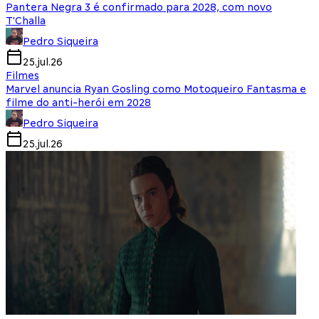
Pantera Negra 3 é confirmado para 2028, com novo
T'Challa
Pedro Siqueira
25.jul.26
Filmes
Marvel anuncia Ryan Gosling como Motoqueiro Fantasma e
filme do anti-herói em 2028
Pedro Siqueira
25.jul.26