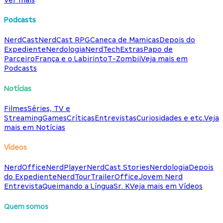
Podcasts
NerdCast
NerdCast RPG
Caneca de Mamicas
Depois do
Expediente
Nerdologia
NerdTech
Extras
Papo de
Parceiro
França e o Labirinto
T-Zombii
Veja mais em
Podcasts
Notícias
Filmes
Séries, TV e
Streaming
Games
Críticas
Entrevistas
Curiosidades e etc.
Veja
mais em Notícias
Vídeos
NerdOffice
NerdPlayer
NerdCast Stories
Nerdologia
Depois
do Expediente
NerdTour
TrailerOffice
Jovem Nerd
Entrevista
Queimando a Língua
Sr. K
Veja mais em Vídeos
Quem somos