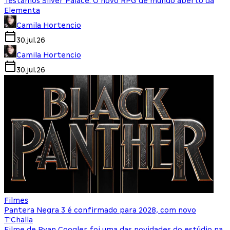
Testamos Silver Palace: O novo RPG de mundo aberto da
Elementa
Camila Hortencio
30.jul.26
Camila Hortencio
30.jul.26
Filmes
Pantera Negra 3 é confirmado para 2028, com novo
T'Challa
Filme de Ryan Coogler foi uma das novidades do estúdio na