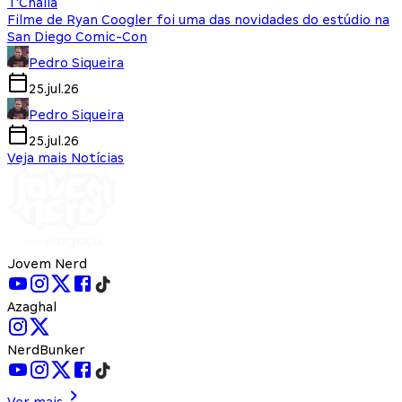
T'Challa
Filme de Ryan Coogler foi uma das novidades do estúdio na
San Diego Comic-Con
Pedro Siqueira
25.jul.26
Pedro Siqueira
25.jul.26
Veja mais Notícias
Jovem Nerd
Azaghal
NerdBunker
Ver mais