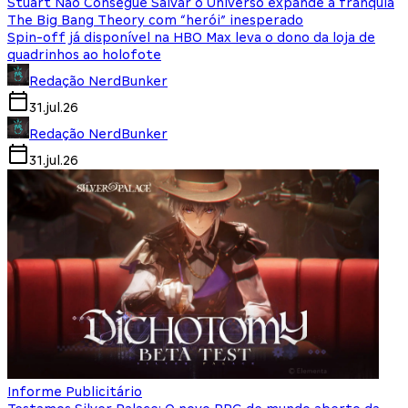
Stuart Não Consegue Salvar o Universo expande a franquia
The Big Bang Theory com “herói” inesperado
Spin-off já disponível na HBO Max leva o dono da loja de
quadrinhos ao holofote
Redação NerdBunker
31.jul.26
Redação NerdBunker
31.jul.26
Informe Publicitário