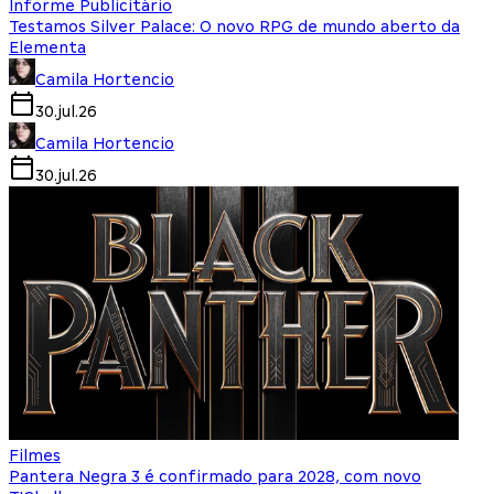
Informe Publicitário
Testamos Silver Palace: O novo RPG de mundo aberto da
Elementa
Camila Hortencio
30.jul.26
Camila Hortencio
30.jul.26
Filmes
Pantera Negra 3 é confirmado para 2028, com novo