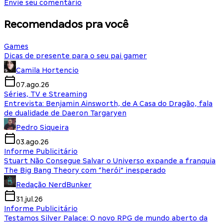
Envie seu comentário
Recomendados pra você
Games
Dicas de presente para o seu pai gamer
Camila Hortencio
07.ago.26
Séries, TV e Streaming
Entrevista: Benjamin Ainsworth, de A Casa do Dragão, fala
de dualidade de Daeron Targaryen
Pedro Siqueira
03.ago.26
Informe Publicitário
Stuart Não Consegue Salvar o Universo expande a franquia
The Big Bang Theory com “herói” inesperado
Redação NerdBunker
31.jul.26
Informe Publicitário
Testamos Silver Palace: O novo RPG de mundo aberto da