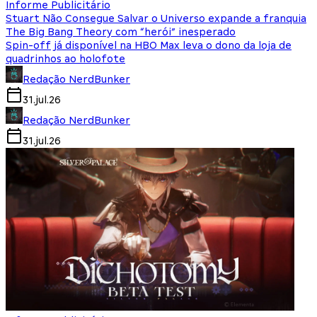
Informe Publicitário
Stuart Não Consegue Salvar o Universo expande a franquia
The Big Bang Theory com “herói” inesperado
Spin-off já disponível na HBO Max leva o dono da loja de
quadrinhos ao holofote
Redação NerdBunker
31.jul.26
Redação NerdBunker
31.jul.26