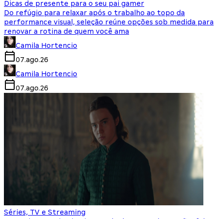
Dicas de presente para o seu pai gamer
Do refúgio para relaxar após o trabalho ao topo da
performance visual, seleção reúne opções sob medida para
renovar a rotina de quem você ama
Camila Hortencio
07.ago.26
Camila Hortencio
07.ago.26
Séries, TV e Streaming