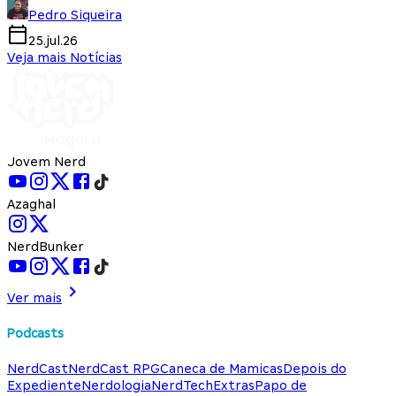
Pedro Siqueira
25.jul.26
Veja mais Notícias
Jovem Nerd
Azaghal
NerdBunker
Ver mais
Podcasts
NerdCast
NerdCast RPG
Caneca de Mamicas
Depois do
Expediente
Nerdologia
NerdTech
Extras
Papo de