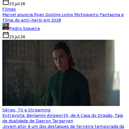
25.jul.26
Filmes
Marvel anuncia Ryan Gosling como Motoqueiro Fantasma e
filme do anti-herói em 2028
Pedro Siqueira
25.jul.26
Séries, TV e Streaming
Entrevista: Benjamin Ainsworth, de A Casa do Dragão, fala
de dualidade de Daeron Targaryen
Jovem ator é um dos destaques da terceira temporada da