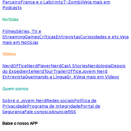
Parceiro
França e o Labirinto
T-Zombii
Veja mais em
Podcasts
Notícias
Filmes
Séries, TV e
Streaming
Games
Críticas
Entrevistas
Curiosidades e etc.
Veja
mais em Notícias
Vídeos
NerdOffice
NerdPlayer
NerdCast Stories
Nerdologia
Depois
do Expediente
NerdTour
TrailerOffice
Jovem Nerd
Entrevista
Queimando a Língua
Sr. K
Veja mais em Vídeos
Quem somos
Sobre o Jovem Nerd
Redes sociais
Política de
Privacidade
Programa de Integridade
Portal de
Segurança
Fale conosco
Anuncie
RSS
Baixe o nosso APP