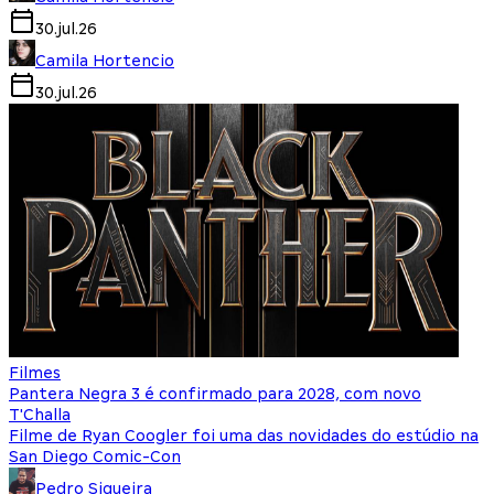
30.jul.26
Camila Hortencio
30.jul.26
Filmes
Pantera Negra 3 é confirmado para 2028, com novo
T'Challa
Filme de Ryan Coogler foi uma das novidades do estúdio na
San Diego Comic-Con
Pedro Siqueira