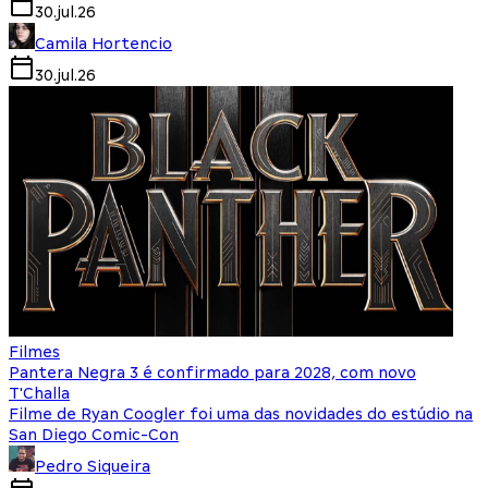
30.jul.26
Camila Hortencio
30.jul.26
Filmes
Pantera Negra 3 é confirmado para 2028, com novo
T'Challa
Filme de Ryan Coogler foi uma das novidades do estúdio na
San Diego Comic-Con
Pedro Siqueira