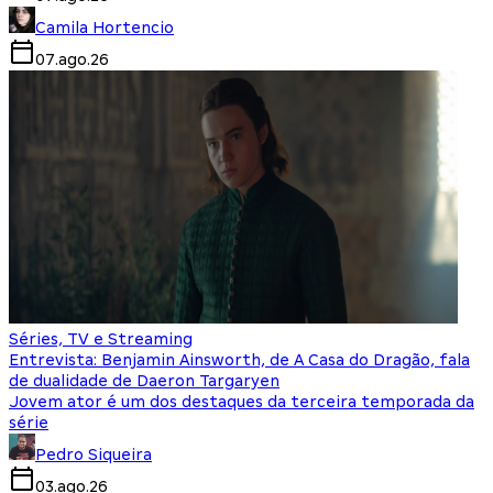
Camila Hortencio
07.ago.26
Séries, TV e Streaming
Entrevista: Benjamin Ainsworth, de A Casa do Dragão, fala
de dualidade de Daeron Targaryen
Jovem ator é um dos destaques da terceira temporada da
série
Pedro Siqueira
03.ago.26