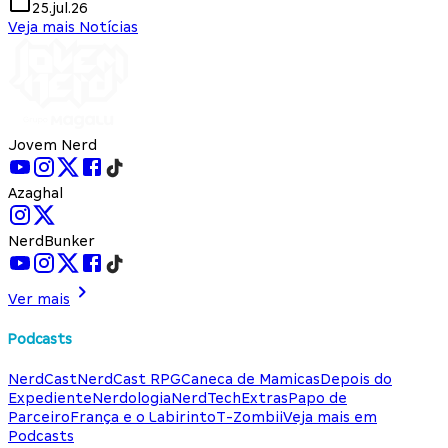
25.jul.26
Veja mais Notícias
Jovem Nerd
Azaghal
NerdBunker
Ver mais
Podcasts
NerdCast
NerdCast RPG
Caneca de Mamicas
Depois do
Expediente
Nerdologia
NerdTech
Extras
Papo de
Parceiro
França e o Labirinto
T-Zombii
Veja mais em
Podcasts