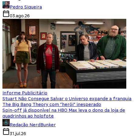
Pedro Siqueira
03.ago.26
Informe Publicitário
Stuart Não Consegue Salvar o Universo expande a franquia
The Big Bang Theory com “herói” inesperado
Spin-off já disponível na HBO Max leva o dono da loja de
quadrinhos ao holofote
Redação NerdBunker
31.jul.26