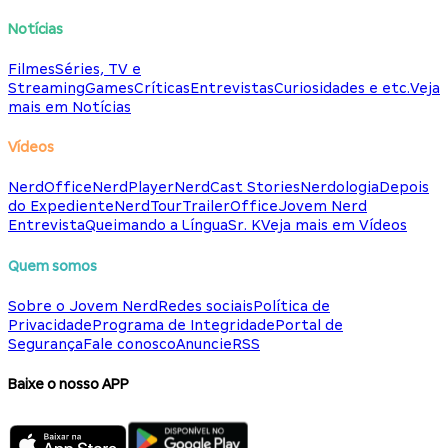
Notícias
Filmes
Séries, TV e
Streaming
Games
Críticas
Entrevistas
Curiosidades e etc.
Veja
mais em Notícias
Vídeos
NerdOffice
NerdPlayer
NerdCast Stories
Nerdologia
Depois
do Expediente
NerdTour
TrailerOffice
Jovem Nerd
Entrevista
Queimando a Língua
Sr. K
Veja mais em Vídeos
Quem somos
Sobre o Jovem Nerd
Redes sociais
Política de
Privacidade
Programa de Integridade
Portal de
Segurança
Fale conosco
Anuncie
RSS
Baixe o nosso APP