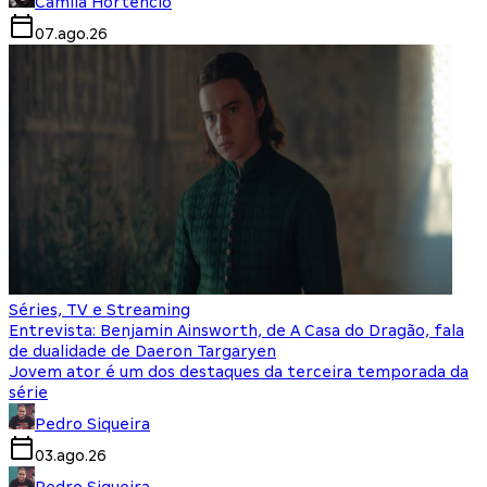
Camila Hortencio
07.ago.26
Séries, TV e Streaming
Entrevista: Benjamin Ainsworth, de A Casa do Dragão, fala
de dualidade de Daeron Targaryen
Jovem ator é um dos destaques da terceira temporada da
série
Pedro Siqueira
03.ago.26