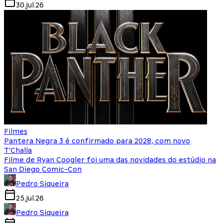
30.jul.26
Filmes
Pantera Negra 3 é confirmado para 2028, com novo
T'Challa
Filme de Ryan Coogler foi uma das novidades do estúdio na
San Diego Comic-Con
Pedro Siqueira
25.jul.26
Pedro Siqueira