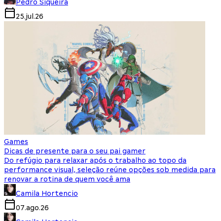
Pedro Siqueira
25.jul.26
Games
Dicas de presente para o seu pai gamer
Do refúgio para relaxar após o trabalho ao topo da
performance visual, seleção reúne opções sob medida para
renovar a rotina de quem você ama
Camila Hortencio
07.ago.26