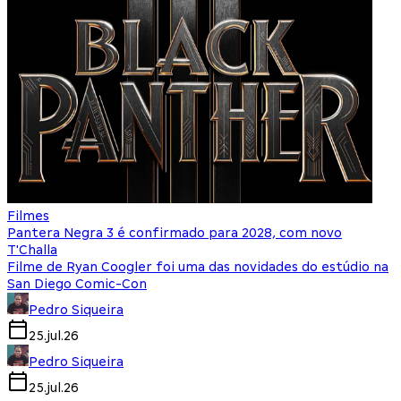
Filmes
Pantera Negra 3 é confirmado para 2028, com novo
T'Challa
Filme de Ryan Coogler foi uma das novidades do estúdio na
San Diego Comic-Con
Pedro Siqueira
25.jul.26
Pedro Siqueira
25.jul.26