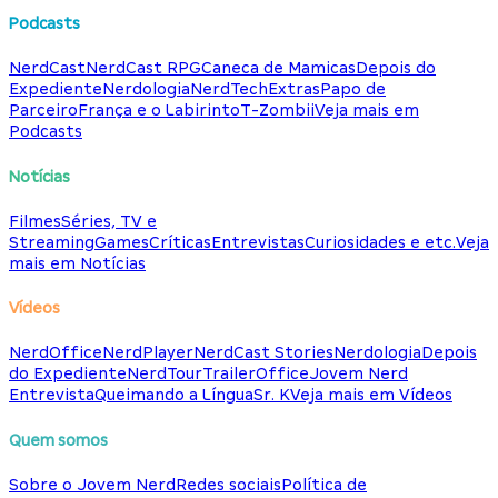
Podcasts
NerdCast
NerdCast RPG
Caneca de Mamicas
Depois do
Expediente
Nerdologia
NerdTech
Extras
Papo de
Parceiro
França e o Labirinto
T-Zombii
Veja mais em
Podcasts
Notícias
Filmes
Séries, TV e
Streaming
Games
Críticas
Entrevistas
Curiosidades e etc.
Veja
mais em Notícias
Vídeos
NerdOffice
NerdPlayer
NerdCast Stories
Nerdologia
Depois
do Expediente
NerdTour
TrailerOffice
Jovem Nerd
Entrevista
Queimando a Língua
Sr. K
Veja mais em Vídeos
Quem somos
Sobre o Jovem Nerd
Redes sociais
Política de