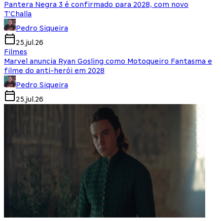
Pantera Negra 3 é confirmado para 2028, com novo
T'Challa
Pedro Siqueira
25.jul.26
Filmes
Marvel anuncia Ryan Gosling como Motoqueiro Fantasma e
filme do anti-herói em 2028
Pedro Siqueira
25.jul.26