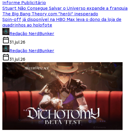
Informe Publicitário
Stuart Não Consegue Salvar o Universo expande a franquia
The Big Bang Theory com “herói” inesperado
Spin-off já disponível na HBO Max leva o dono da loja de
quadrinhos ao holofote
Redação NerdBunker
31.jul.26
Redação NerdBunker
31.jul.26