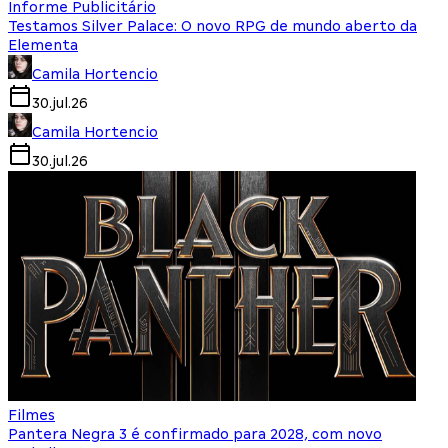
Informe Publicitário
Testamos Silver Palace: O novo RPG de mundo aberto da
Elementa
Camila Hortencio
30.jul.26
Camila Hortencio
30.jul.26
Filmes
Pantera Negra 3 é confirmado para 2028, com novo