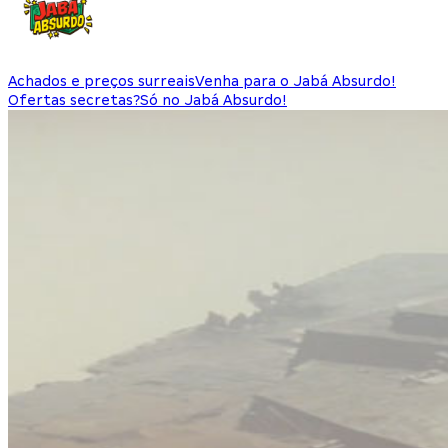
Achados e preços surreais
Venha para o Jabá Absurdo!
Ofertas secretas?
Só no Jabá Absurdo!