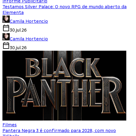
Informe Publicitário
Testamos Silver Palace: O novo RPG de mundo aberto da
Elementa
Camila Hortencio
30.jul.26
Camila Hortencio
30.jul.26
Filmes
Pantera Negra 3 é confirmado para 2028, com novo