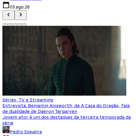
03.ago.26
Séries, TV e Streaming
Entrevista: Benjamin Ainsworth, de A Casa do Dragão, fala
de dualidade de Daeron Targaryen
Jovem ator é um dos destaques da terceira temporada da
série
Pedro Siqueira