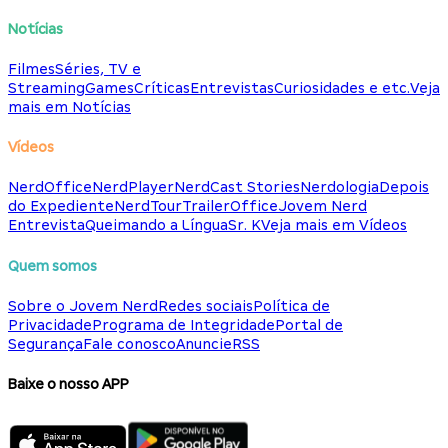
Notícias
Filmes
Séries, TV e
Streaming
Games
Críticas
Entrevistas
Curiosidades e etc.
Veja
mais em Notícias
Vídeos
NerdOffice
NerdPlayer
NerdCast Stories
Nerdologia
Depois
do Expediente
NerdTour
TrailerOffice
Jovem Nerd
Entrevista
Queimando a Língua
Sr. K
Veja mais em Vídeos
Quem somos
Sobre o Jovem Nerd
Redes sociais
Política de
Privacidade
Programa de Integridade
Portal de
Segurança
Fale conosco
Anuncie
RSS
Baixe o nosso APP