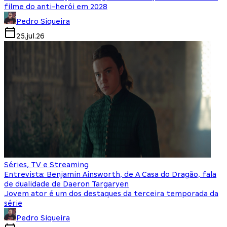
filme do anti-herói em 2028
Pedro Siqueira
25.jul.26
Séries, TV e Streaming
Entrevista: Benjamin Ainsworth, de A Casa do Dragão, fala
de dualidade de Daeron Targaryen
Jovem ator é um dos destaques da terceira temporada da
série
Pedro Siqueira