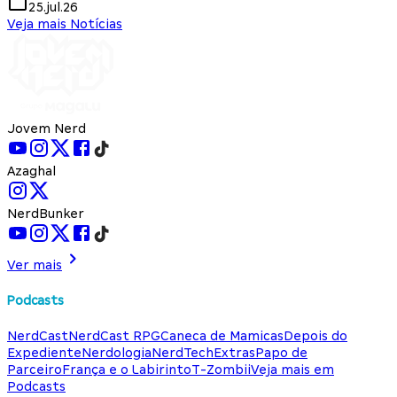
25.jul.26
Veja mais Notícias
Jovem Nerd
Azaghal
NerdBunker
Ver mais
Podcasts
NerdCast
NerdCast RPG
Caneca de Mamicas
Depois do
Expediente
Nerdologia
NerdTech
Extras
Papo de
Parceiro
França e o Labirinto
T-Zombii
Veja mais em
Podcasts