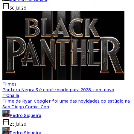
30.jul.26
Filmes
Pantera Negra 3 é confirmado para 2028, com novo
T'Challa
Filme de Ryan Coogler foi uma das novidades do estúdio na
San Diego Comic-Con
Pedro Siqueira
25.jul.26
Pedro Siqueira