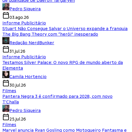
de dualidade de Daeron Targaryen
Pedro Siqueira
03.ago.26
Informe Publicitário
Stuart Não Consegue Salvar o Universo expande a franquia
The Big Bang Theory com “herói” inesperado
Redação NerdBunker
31.jul.26
Informe Publicitário
Testamos Silver Palace: O novo RPG de mundo aberto da
Elementa
Camila Hortencio
30.jul.26
Filmes
Pantera Negra 3 é confirmado para 2028, com novo
T'Challa
Pedro Siqueira
25.jul.26
Filmes
Marvel anuncia Ryan Gosling como Motoqueiro Fantasma e