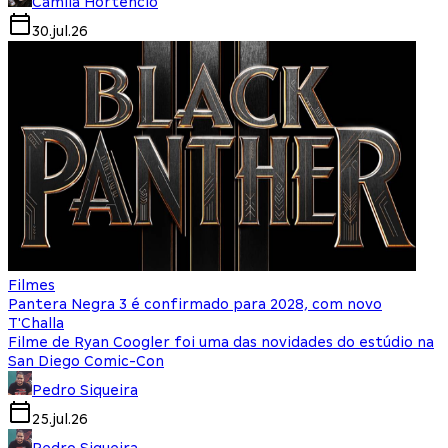
Camila Hortencio
30.jul.26
Filmes
Pantera Negra 3 é confirmado para 2028, com novo
T'Challa
Filme de Ryan Coogler foi uma das novidades do estúdio na
San Diego Comic-Con
Pedro Siqueira
25.jul.26
Pedro Siqueira