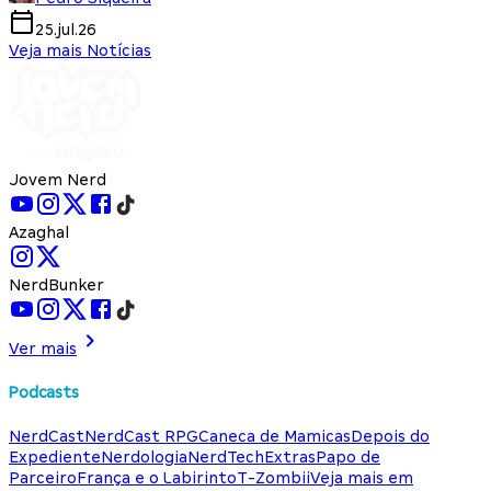
25.jul.26
Veja mais Notícias
Jovem Nerd
Azaghal
NerdBunker
Ver mais
Podcasts
NerdCast
NerdCast RPG
Caneca de Mamicas
Depois do
Expediente
Nerdologia
NerdTech
Extras
Papo de
Parceiro
França e o Labirinto
T-Zombii
Veja mais em