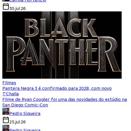
30.jul.26
Filmes
Pantera Negra 3 é confirmado para 2028, com novo
T'Challa
Filme de Ryan Coogler foi uma das novidades do estúdio na
San Diego Comic-Con
Pedro Siqueira
25.jul.26
Pedro Siqueira