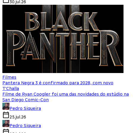
30.jul.26
Filmes
Pantera Negra 3 é confirmado para 2028, com novo
T'Challa
Filme de Ryan Coogler foi uma das novidades do estúdio na
San Diego Comic-Con
Pedro Siqueira
25.jul.26
Pedro Siqueira