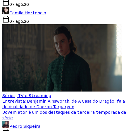
07.ago.26
Camila Hortencio
07.ago.26
Séries, TV e Streaming
Entrevista: Benjamin Ainsworth, de A Casa do Dragão, fala
de dualidade de Daeron Targaryen
Jovem ator é um dos destaques da terceira temporada da
série
Pedro Siqueira