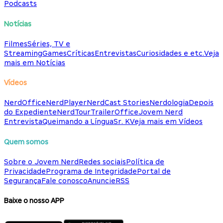
Podcasts
Notícias
Filmes
Séries, TV e
Streaming
Games
Críticas
Entrevistas
Curiosidades e etc.
Veja
mais em Notícias
Vídeos
NerdOffice
NerdPlayer
NerdCast Stories
Nerdologia
Depois
do Expediente
NerdTour
TrailerOffice
Jovem Nerd
Entrevista
Queimando a Língua
Sr. K
Veja mais em Vídeos
Quem somos
Sobre o Jovem Nerd
Redes sociais
Política de
Privacidade
Programa de Integridade
Portal de
Segurança
Fale conosco
Anuncie
RSS
Baixe o nosso APP