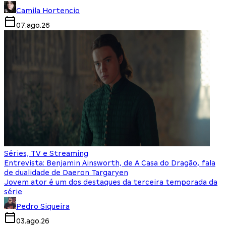
Camila Hortencio
07.ago.26
Séries, TV e Streaming
Entrevista: Benjamin Ainsworth, de A Casa do Dragão, fala
de dualidade de Daeron Targaryen
Jovem ator é um dos destaques da terceira temporada da
série
Pedro Siqueira
03.ago.26