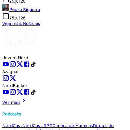
25.jul.26
Pedro Siqueira
25.jul.26
Veja mais Notícias
Jovem Nerd
Azaghal
NerdBunker
Ver mais
Podcasts
NerdCast
NerdCast RPG
Caneca de Mamicas
Depois do