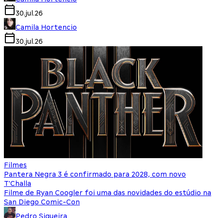
30.jul.26
Camila Hortencio
30.jul.26
Filmes
Pantera Negra 3 é confirmado para 2028, com novo
T'Challa
Filme de Ryan Coogler foi uma das novidades do estúdio na
San Diego Comic-Con
Pedro Siqueira