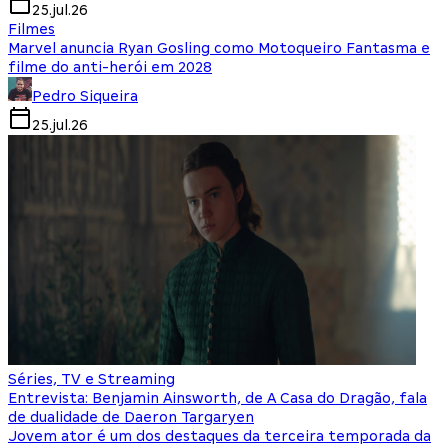
25.jul.26
Filmes
Marvel anuncia Ryan Gosling como Motoqueiro Fantasma e
filme do anti-herói em 2028
Pedro Siqueira
25.jul.26
Séries, TV e Streaming
Entrevista: Benjamin Ainsworth, de A Casa do Dragão, fala
de dualidade de Daeron Targaryen
Jovem ator é um dos destaques da terceira temporada da