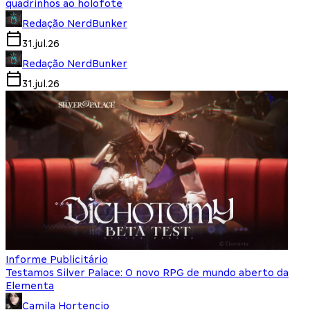
quadrinhos ao holofote
Redação NerdBunker
31.jul.26
Redação NerdBunker
31.jul.26
Informe Publicitário
Testamos Silver Palace: O novo RPG de mundo aberto da
Elementa
Camila Hortencio