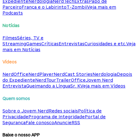
Expediente
Nerdologia
NerdTech
Extras
Papo de
Parceiro
França e o Labirinto
T-Zombii
Veja mais em
Podcasts
Notícias
Filmes
Séries, TV e
Streaming
Games
Críticas
Entrevistas
Curiosidades e etc.
Veja
mais em Notícias
Vídeos
NerdOffice
NerdPlayer
NerdCast Stories
Nerdologia
Depois
do Expediente
NerdTour
TrailerOffice
Jovem Nerd
Entrevista
Queimando a Língua
Sr. K
Veja mais em Vídeos
Quem somos
Sobre o Jovem Nerd
Redes sociais
Política de
Privacidade
Programa de Integridade
Portal de
Segurança
Fale conosco
Anuncie
RSS
Baixe o nosso APP