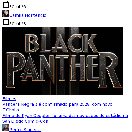
30.jul.26
Camila Hortencio
30.jul.26
Filmes
Pantera Negra 3 é confirmado para 2028, com novo
T'Challa
Filme de Ryan Coogler foi uma das novidades do estúdio na
San Diego Comic-Con
Pedro Siqueira