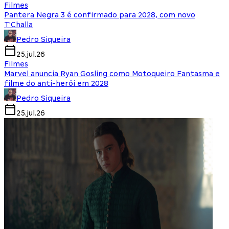
Filmes
Pantera Negra 3 é confirmado para 2028, com novo
T'Challa
Pedro Siqueira
25.jul.26
Filmes
Marvel anuncia Ryan Gosling como Motoqueiro Fantasma e
filme do anti-herói em 2028
Pedro Siqueira
25.jul.26