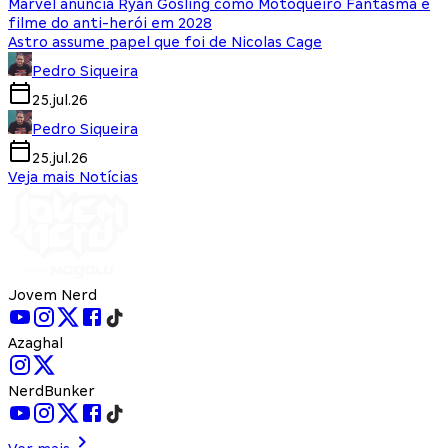
Marvel anuncia Ryan Gosling como Motoqueiro Fantasma e
filme do anti-herói em 2028
Astro assume papel que foi de Nicolas Cage
Pedro Siqueira
25.jul.26
Pedro Siqueira
25.jul.26
Veja mais Notícias
Jovem Nerd
Azaghal
NerdBunker