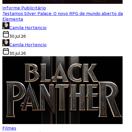
Informe Publicitário
Testamos Silver Palace: O novo RPG de mundo aberto da
Elementa
Camila Hortencio
30.jul.26
Camila Hortencio
30.jul.26
Filmes