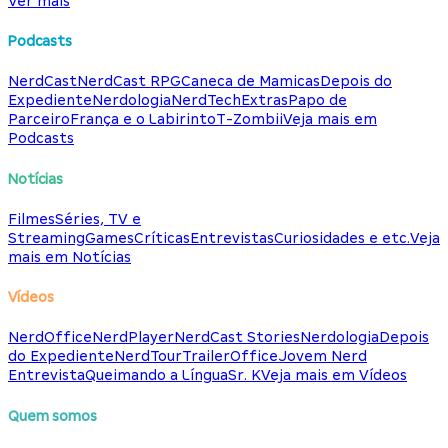
Ver mais
Podcasts
NerdCast
NerdCast RPG
Caneca de Mamicas
Depois do
Expediente
Nerdologia
NerdTech
Extras
Papo de
Parceiro
França e o Labirinto
T-Zombii
Veja mais em
Podcasts
Notícias
Filmes
Séries, TV e
Streaming
Games
Críticas
Entrevistas
Curiosidades e etc.
Veja
mais em Notícias
Vídeos
NerdOffice
NerdPlayer
NerdCast Stories
Nerdologia
Depois
do Expediente
NerdTour
TrailerOffice
Jovem Nerd
Entrevista
Queimando a Língua
Sr. K
Veja mais em Vídeos
Quem somos