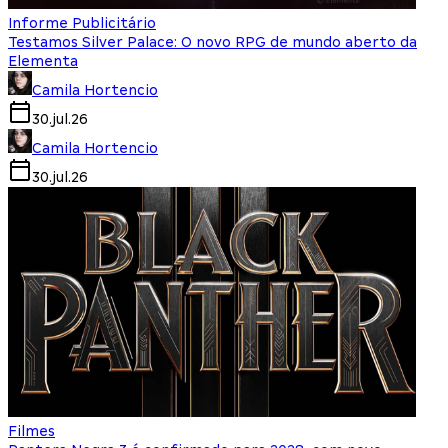
Informe Publicitário
Testamos Silver Palace: O novo RPG de mundo aberto da
Elementa
Camila Hortencio
30.jul.26
Camila Hortencio
30.jul.26
Filmes