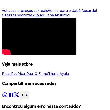
Achados e preços surreais
Venha para o Jabá Absurdo!
Ofertas secretas?
Só no Jabá Absurdo!
Veja mais sobre
Pica-Pau
Pica-Pau: O Filme
Thaila Ayala
Compartilhe em suas redes
Encontrou algum erro neste conteúdo?