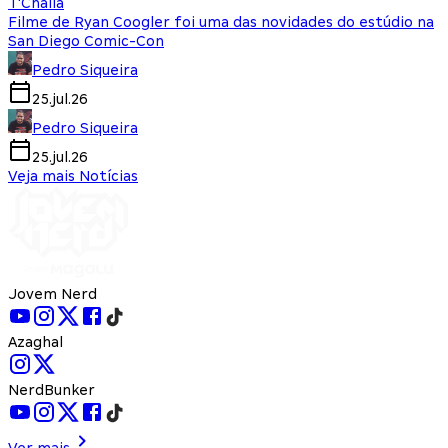
T'Challa
Filme de Ryan Coogler foi uma das novidades do estúdio na
San Diego Comic-Con
Pedro Siqueira
25.jul.26
Pedro Siqueira
25.jul.26
Veja mais Notícias
Jovem Nerd
Azaghal
NerdBunker
Ver mais