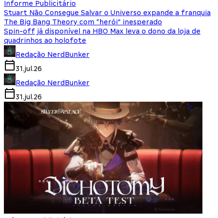
Informe Publicitário
Stuart Não Consegue Salvar o Universo expande a franquia
The Big Bang Theory com “herói” inesperado
Spin-off já disponível na HBO Max leva o dono da loja de
quadrinhos ao holofote
Redação NerdBunker
31.jul.26
Redação NerdBunker
31.jul.26