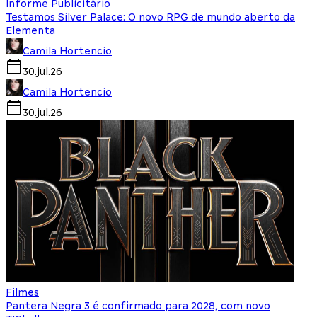
Informe Publicitário
Testamos Silver Palace: O novo RPG de mundo aberto da
Elementa
Camila Hortencio
30.jul.26
Camila Hortencio
30.jul.26
Filmes
Pantera Negra 3 é confirmado para 2028, com novo