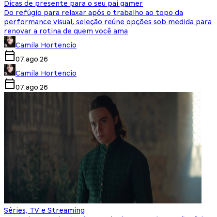
Dicas de presente para o seu pai gamer
Do refúgio para relaxar após o trabalho ao topo da
performance visual, seleção reúne opções sob medida para
renovar a rotina de quem você ama
Camila Hortencio
07.ago.26
Camila Hortencio
07.ago.26
Séries, TV e Streaming