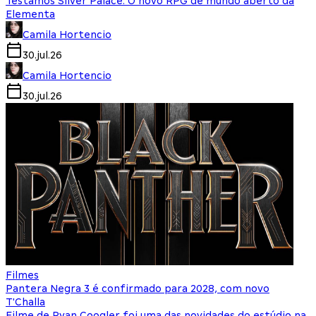
Testamos Silver Palace: O novo RPG de mundo aberto da
Elementa
Camila Hortencio
30.jul.26
Camila Hortencio
30.jul.26
Filmes
Pantera Negra 3 é confirmado para 2028, com novo
T'Challa
Filme de Ryan Coogler foi uma das novidades do estúdio na