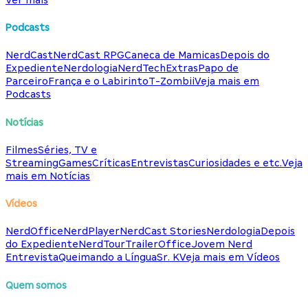
Podcasts
NerdCast
NerdCast RPG
Caneca de Mamicas
Depois do
Expediente
Nerdologia
NerdTech
Extras
Papo de
Parceiro
França e o Labirinto
T-Zombii
Veja mais em
Podcasts
Notícias
Filmes
Séries, TV e
Streaming
Games
Críticas
Entrevistas
Curiosidades e etc.
Veja
mais em Notícias
Vídeos
NerdOffice
NerdPlayer
NerdCast Stories
Nerdologia
Depois
do Expediente
NerdTour
TrailerOffice
Jovem Nerd
Entrevista
Queimando a Língua
Sr. K
Veja mais em Vídeos
Quem somos