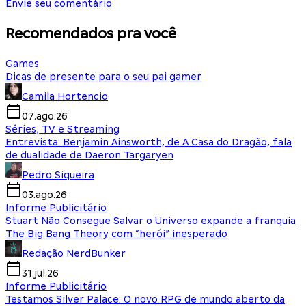
Envie seu comentário
Recomendados pra você
Games
Dicas de presente para o seu pai gamer
Camila Hortencio
07.ago.26
Séries, TV e Streaming
Entrevista: Benjamin Ainsworth, de A Casa do Dragão, fala
de dualidade de Daeron Targaryen
Pedro Siqueira
03.ago.26
Informe Publicitário
Stuart Não Consegue Salvar o Universo expande a franquia
The Big Bang Theory com “herói” inesperado
Redação NerdBunker
31.jul.26
Informe Publicitário
Testamos Silver Palace: O novo RPG de mundo aberto da