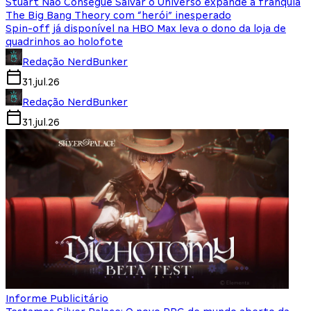
Stuart Não Consegue Salvar o Universo expande a franquia
The Big Bang Theory com “herói” inesperado
Spin-off já disponível na HBO Max leva o dono da loja de
quadrinhos ao holofote
Redação NerdBunker
31.jul.26
Redação NerdBunker
31.jul.26
Informe Publicitário