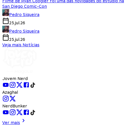
Filme de Ryan Coogler foi uma das novidades do estúdio na
San Diego Comic-Con
Pedro Siqueira
25.jul.26
Pedro Siqueira
25.jul.26
Veja mais Notícias
Jovem Nerd
Azaghal
NerdBunker
Ver mais