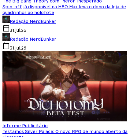
The Big Bang Theory com “herói” inesperado
Spin-off já disponível na HBO Max leva o dono da loja de
quadrinhos ao holofote
Redação NerdBunker
31.jul.26
Redação NerdBunker
31.jul.26
Informe Publicitário
Testamos Silver Palace: O novo RPG de mundo aberto da