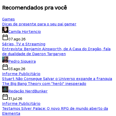
Recomendados pra você
Games
Dicas de presente para o seu pai gamer
Camila Hortencio
07.ago.26
Séries, TV e Streaming
Entrevista: Benjamin Ainsworth, de A Casa do Dragão, fala
de dualidade de Daeron Targaryen
Pedro Siqueira
03.ago.26
Informe Publicitário
Stuart Não Consegue Salvar o Universo expande a franquia
The Big Bang Theory com “herói” inesperado
Redação NerdBunker
31.jul.26
Informe Publicitário
Testamos Silver Palace: O novo RPG de mundo aberto da
Elementa