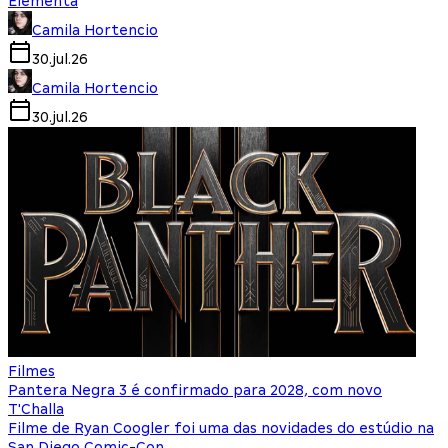
Elementa
Camila Hortencio
30.jul.26
Camila Hortencio
30.jul.26
Filmes
Pantera Negra 3 é confirmado para 2028, com novo
T'Challa
Filme de Ryan Coogler foi uma das novidades do estúdio na
San Diego Comic-Con