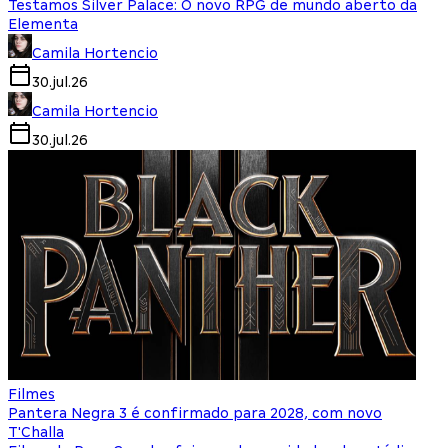
Testamos Silver Palace: O novo RPG de mundo aberto da
Elementa
Camila Hortencio
30.jul.26
Camila Hortencio
30.jul.26
Filmes
Pantera Negra 3 é confirmado para 2028, com novo
T'Challa