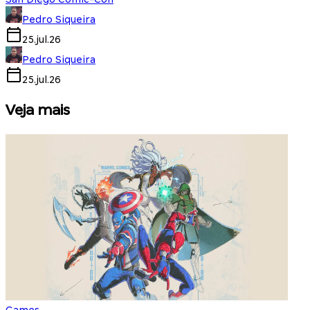
Pedro Siqueira
25.jul.26
Pedro Siqueira
25.jul.26
Veja mais
Games
S