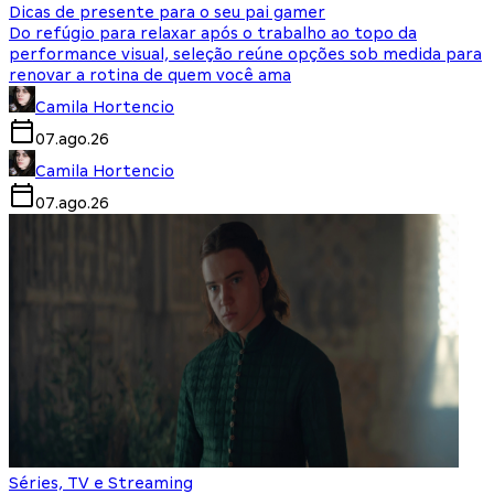
Dicas de presente para o seu pai gamer
Do refúgio para relaxar após o trabalho ao topo da
performance visual, seleção reúne opções sob medida para
renovar a rotina de quem você ama
Camila Hortencio
07.ago.26
Camila Hortencio
07.ago.26
Séries, TV e Streaming