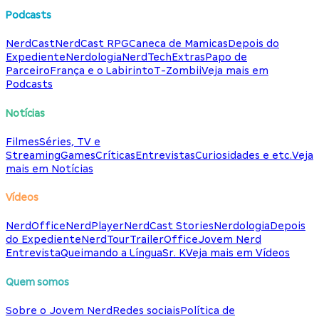
Podcasts
NerdCast
NerdCast RPG
Caneca de Mamicas
Depois do
Expediente
Nerdologia
NerdTech
Extras
Papo de
Parceiro
França e o Labirinto
T-Zombii
Veja mais em
Podcasts
Notícias
Filmes
Séries, TV e
Streaming
Games
Críticas
Entrevistas
Curiosidades e etc.
Veja
mais em Notícias
Vídeos
NerdOffice
NerdPlayer
NerdCast Stories
Nerdologia
Depois
do Expediente
NerdTour
TrailerOffice
Jovem Nerd
Entrevista
Queimando a Língua
Sr. K
Veja mais em Vídeos
Quem somos
Sobre o Jovem Nerd
Redes sociais
Política de