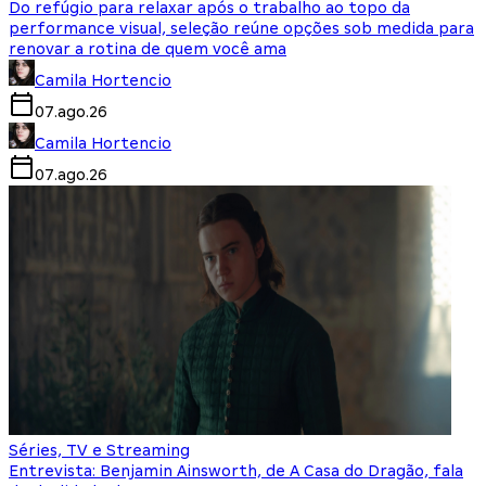
Do refúgio para relaxar após o trabalho ao topo da
performance visual, seleção reúne opções sob medida para
renovar a rotina de quem você ama
Camila Hortencio
07.ago.26
Camila Hortencio
07.ago.26
Séries, TV e Streaming
Entrevista: Benjamin Ainsworth, de A Casa do Dragão, fala