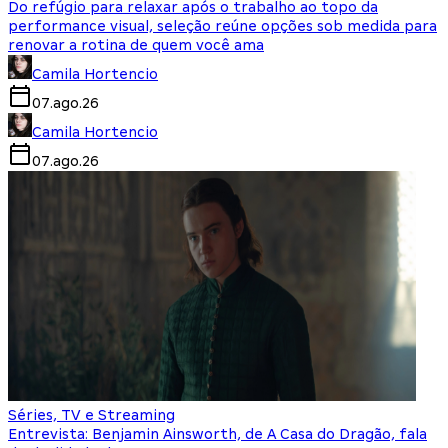
Do refúgio para relaxar após o trabalho ao topo da
performance visual, seleção reúne opções sob medida para
renovar a rotina de quem você ama
Camila Hortencio
07.ago.26
Camila Hortencio
07.ago.26
Séries, TV e Streaming
Entrevista: Benjamin Ainsworth, de A Casa do Dragão, fala