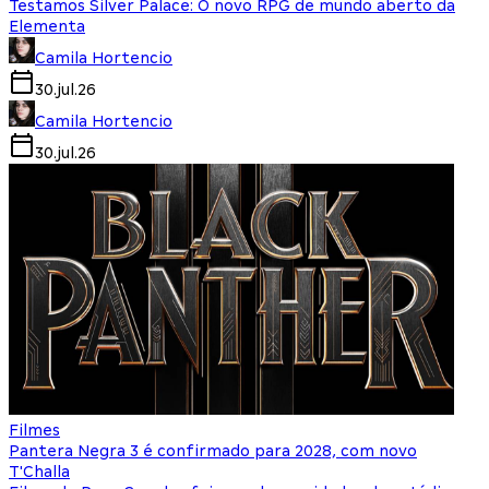
Testamos Silver Palace: O novo RPG de mundo aberto da
Elementa
Camila Hortencio
30.jul.26
Camila Hortencio
30.jul.26
Filmes
Pantera Negra 3 é confirmado para 2028, com novo
T'Challa