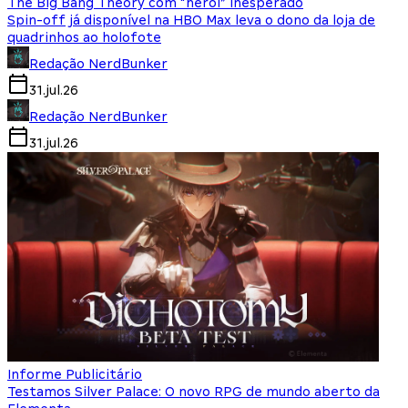
The Big Bang Theory com “herói” inesperado
Spin-off já disponível na HBO Max leva o dono da loja de
quadrinhos ao holofote
Redação NerdBunker
31.jul.26
Redação NerdBunker
31.jul.26
Informe Publicitário
Testamos Silver Palace: O novo RPG de mundo aberto da