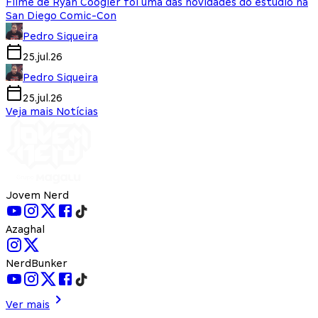
Filme de Ryan Coogler foi uma das novidades do estúdio na
San Diego Comic-Con
Pedro Siqueira
25.jul.26
Pedro Siqueira
25.jul.26
Veja mais Notícias
Jovem Nerd
Azaghal
NerdBunker
Ver mais