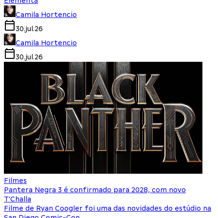
Elementa
Camila Hortencio
30.jul.26
Camila Hortencio
30.jul.26
Filmes
Pantera Negra 3 é confirmado para 2028, com novo
T'Challa
Filme de Ryan Coogler foi uma das novidades do estúdio na
San Diego Comic-Con