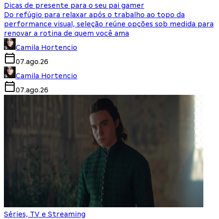
Dicas de presente para o seu pai gamer
Do refúgio para relaxar após o trabalho ao topo da
performance visual, seleção reúne opções sob medida para
renovar a rotina de quem você ama
Camila Hortencio
07.ago.26
Camila Hortencio
07.ago.26
Séries, TV e Streaming