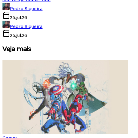
Pedro Siqueira
25.jul.26
Pedro Siqueira
25.jul.26
Veja mais
Games
S