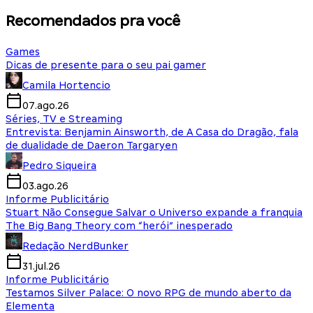
Recomendados pra você
Games
Dicas de presente para o seu pai gamer
Camila Hortencio
07.ago.26
Séries, TV e Streaming
Entrevista: Benjamin Ainsworth, de A Casa do Dragão, fala
de dualidade de Daeron Targaryen
Pedro Siqueira
03.ago.26
Informe Publicitário
Stuart Não Consegue Salvar o Universo expande a franquia
The Big Bang Theory com “herói” inesperado
Redação NerdBunker
31.jul.26
Informe Publicitário
Testamos Silver Palace: O novo RPG de mundo aberto da
Elementa