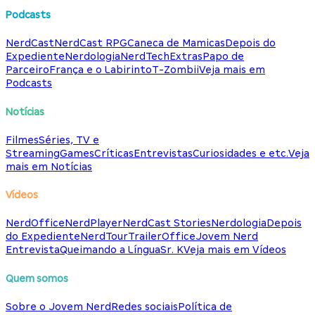
Podcasts
NerdCast
NerdCast RPG
Caneca de Mamicas
Depois do
Expediente
Nerdologia
NerdTech
Extras
Papo de
Parceiro
França e o Labirinto
T-Zombii
Veja mais em
Podcasts
Notícias
Filmes
Séries, TV e
Streaming
Games
Críticas
Entrevistas
Curiosidades e etc.
Veja
mais em Notícias
Vídeos
NerdOffice
NerdPlayer
NerdCast Stories
Nerdologia
Depois
do Expediente
NerdTour
TrailerOffice
Jovem Nerd
Entrevista
Queimando a Língua
Sr. K
Veja mais em Vídeos
Quem somos
Sobre o Jovem Nerd
Redes sociais
Política de