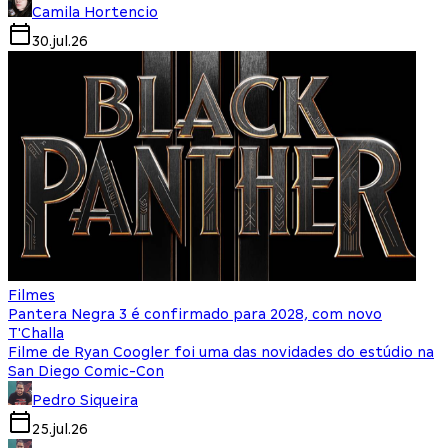
Camila Hortencio
30.jul.26
Filmes
Pantera Negra 3 é confirmado para 2028, com novo
T'Challa
Filme de Ryan Coogler foi uma das novidades do estúdio na
San Diego Comic-Con
Pedro Siqueira
25.jul.26