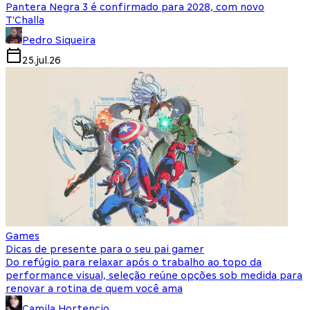
Pantera Negra 3 é confirmado para 2028, com novo
T'Challa
Pedro Siqueira
25.jul.26
Games
Dicas de presente para o seu pai gamer
Do refúgio para relaxar após o trabalho ao topo da
performance visual, seleção reúne opções sob medida para
renovar a rotina de quem você ama
Camila Hortencio