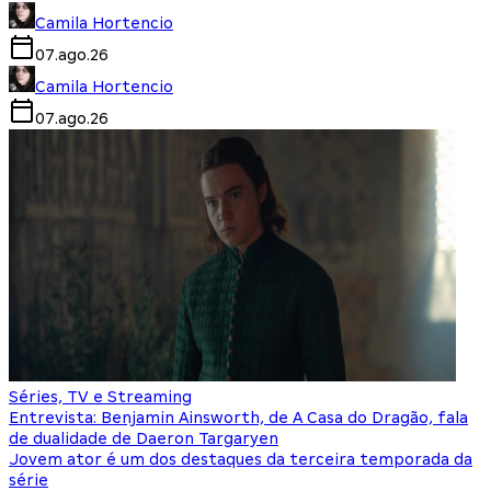
Camila Hortencio
07.ago.26
Camila Hortencio
07.ago.26
Séries, TV e Streaming
Entrevista: Benjamin Ainsworth, de A Casa do Dragão, fala
de dualidade de Daeron Targaryen
Jovem ator é um dos destaques da terceira temporada da
série