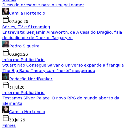
Dicas de presente para o seu pai gamer
Camila Hortencio
07.ago.26
Séries, TV e Streaming
Entrevista: Benjamin Ainsworth, de A Casa do Dragão, fala
de dualidade de Daeron Targaryen
Pedro Siqueira
03.ago.26
Informe Publicitário
Stuart Não Consegue Salvar o Universo expande a franquia
The Big Bang Theory com “herói” inesperado
Redação NerdBunker
31.jul.26
Informe Publicitário
Testamos Silver Palace: O novo RPG de mundo aberto da
Elementa
Camila Hortencio
30.jul.26
Filmes