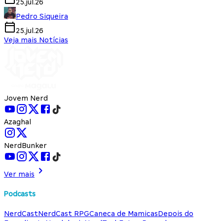
25.jul.26
Pedro Siqueira
25.jul.26
Veja mais Notícias
Jovem Nerd
Azaghal
NerdBunker
Ver mais
Podcasts
NerdCast
NerdCast RPG
Caneca de Mamicas
Depois do