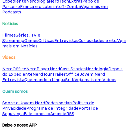
Expediente
Nerdologia
NerdTech
Extras
Papo de
Parceiro
França e o Labirinto
T-Zombii
Veja mais em
Podcasts
Notícias
Filmes
Séries, TV e
Streaming
Games
Críticas
Entrevistas
Curiosidades e etc.
Veja
mais em Notícias
Vídeos
NerdOffice
NerdPlayer
NerdCast Stories
Nerdologia
Depois
do Expediente
NerdTour
TrailerOffice
Jovem Nerd
Entrevista
Queimando a Língua
Sr. K
Veja mais em Vídeos
Quem somos
Sobre o Jovem Nerd
Redes sociais
Política de
Privacidade
Programa de Integridade
Portal de
Segurança
Fale conosco
Anuncie
RSS
Baixe o nosso APP