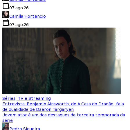
07.ago.26
Camila Hortencio
07.ago.26
Séries, TV e Streaming
Entrevista: Benjamin Ainsworth, de A Casa do Dragão, fala
de dualidade de Daeron Targaryen
Jovem ator é um dos destaques da terceira temporada da
série
Pedro Siqueira