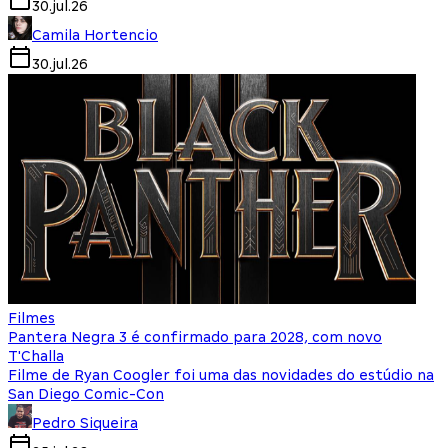
30.jul.26
Camila Hortencio
30.jul.26
Filmes
Pantera Negra 3 é confirmado para 2028, com novo
T'Challa
Filme de Ryan Coogler foi uma das novidades do estúdio na
San Diego Comic-Con
Pedro Siqueira