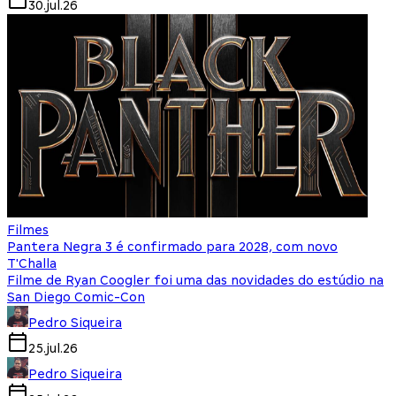
30.jul.26
Filmes
Pantera Negra 3 é confirmado para 2028, com novo
T'Challa
Filme de Ryan Coogler foi uma das novidades do estúdio na
San Diego Comic-Con
Pedro Siqueira
25.jul.26
Pedro Siqueira