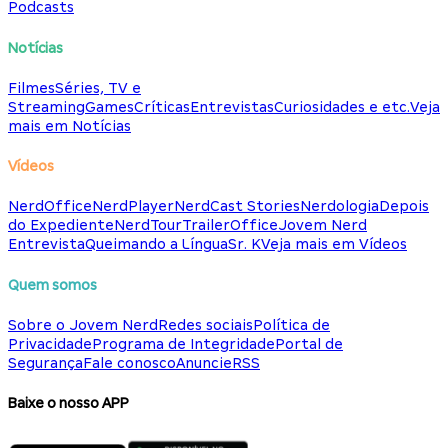
Podcasts
Notícias
Filmes
Séries, TV e
Streaming
Games
Críticas
Entrevistas
Curiosidades e etc.
Veja
mais em Notícias
Vídeos
NerdOffice
NerdPlayer
NerdCast Stories
Nerdologia
Depois
do Expediente
NerdTour
TrailerOffice
Jovem Nerd
Entrevista
Queimando a Língua
Sr. K
Veja mais em Vídeos
Quem somos
Sobre o Jovem Nerd
Redes sociais
Política de
Privacidade
Programa de Integridade
Portal de
Segurança
Fale conosco
Anuncie
RSS
Baixe o nosso APP