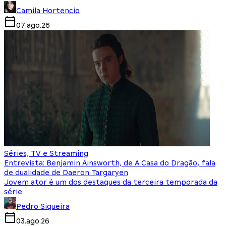
Camila Hortencio
07.ago.26
Séries, TV e Streaming
Entrevista: Benjamin Ainsworth, de A Casa do Dragão, fala
de dualidade de Daeron Targaryen
Jovem ator é um dos destaques da terceira temporada da
série
Pedro Siqueira
03.ago.26