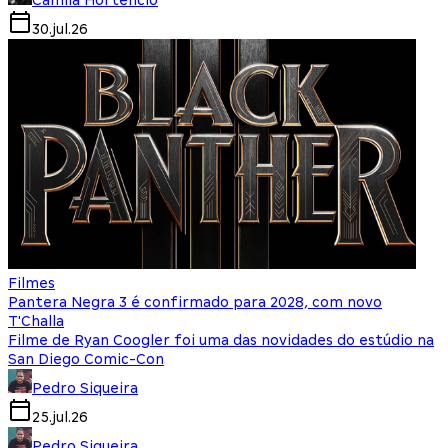
30.jul.26
Filmes
Pantera Negra 3 é confirmado para 2028, com novo
T'Challa
Filme de Ryan Coogler foi uma das novidades do estúdio na
San Diego Comic-Con
Pedro Siqueira
25.jul.26
Pedro Siqueira