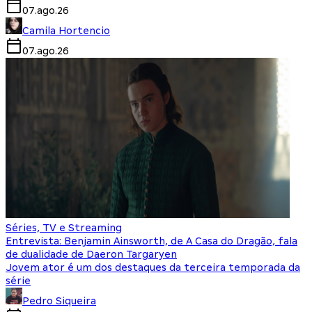
07.ago.26
Camila Hortencio
07.ago.26
Séries, TV e Streaming
Entrevista: Benjamin Ainsworth, de A Casa do Dragão, fala
de dualidade de Daeron Targaryen
Jovem ator é um dos destaques da terceira temporada da
série
Pedro Siqueira