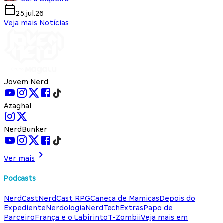
25.jul.26
Veja mais Notícias
Jovem Nerd
Azaghal
NerdBunker
Ver mais
Podcasts
NerdCast
NerdCast RPG
Caneca de Mamicas
Depois do
Expediente
Nerdologia
NerdTech
Extras
Papo de
Parceiro
França e o Labirinto
T-Zombii
Veja mais em