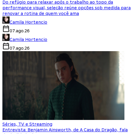
Do refúgio para relaxar após o trabalho ao topo da
performance visual, seleção reúne opções sob medida para
renovar a rotina de quem você ama
Camila Hortencio
07.ago.26
Camila Hortencio
07.ago.26
Séries, TV e Streaming
Entrevista: Benjamin Ainsworth, de A Casa do Dragão, fala