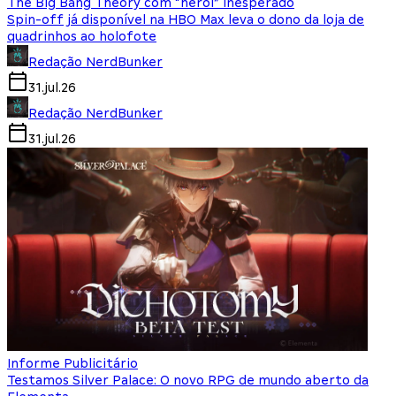
The Big Bang Theory com “herói” inesperado
Spin-off já disponível na HBO Max leva o dono da loja de
quadrinhos ao holofote
Redação NerdBunker
31.jul.26
Redação NerdBunker
31.jul.26
Informe Publicitário
Testamos Silver Palace: O novo RPG de mundo aberto da