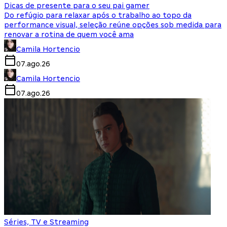
Dicas de presente para o seu pai gamer
Do refúgio para relaxar após o trabalho ao topo da
performance visual, seleção reúne opções sob medida para
renovar a rotina de quem você ama
Camila Hortencio
07.ago.26
Camila Hortencio
07.ago.26
Séries, TV e Streaming