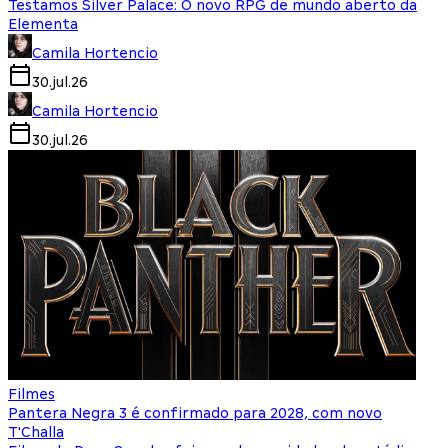
Testamos Silver Palace: O novo RPG de mundo aberto da
Elementa
Camila Hortencio
30.jul.26
Camila Hortencio
30.jul.26
Filmes
Pantera Negra 3 é confirmado para 2028, com novo
T'Challa