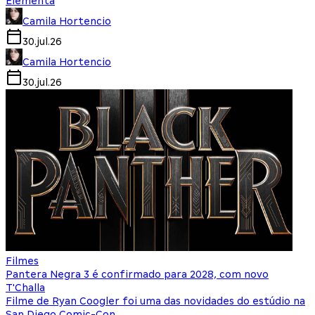
Elementa
Camila Hortencio
30.jul.26
Camila Hortencio
30.jul.26
Filmes
Pantera Negra 3 é confirmado para 2028, com novo
T'Challa
Filme de Ryan Coogler foi uma das novidades do estúdio na
San Diego Comic-Con