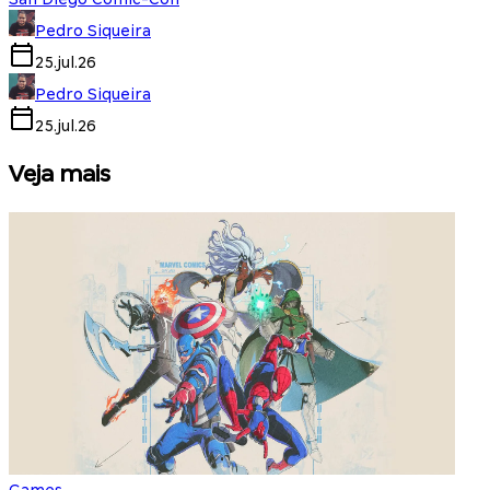
Pedro Siqueira
25.jul.26
Pedro Siqueira
25.jul.26
Veja mais
Games
S