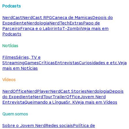
Podcasts
NerdCast
NerdCast RPG
Caneca de Mamicas
Depois do
Expediente
Nerdologia
NerdTech
Extras
Papo de
Parceiro
França e o Labirinto
T-Zombii
Veja mais em
Podcasts
Notícias
Filmes
Séries, TV e
Streaming
Games
Críticas
Entrevistas
Curiosidades e etc.
Veja
mais em Notícias
Vídeos
NerdOffice
NerdPlayer
NerdCast Stories
Nerdologia
Depois
do Expediente
NerdTour
TrailerOffice
Jovem Nerd
Entrevista
Queimando a Língua
Sr. K
Veja mais em Vídeos
Quem somos
Sobre o Jovem Nerd
Redes sociais
Política de