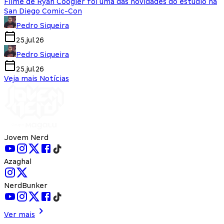
Filme de Ryan Coogler foi uma das novidades do estúdio na
San Diego Comic-Con
Pedro Siqueira
25.jul.26
Pedro Siqueira
25.jul.26
Veja mais Notícias
Jovem Nerd
Azaghal
NerdBunker
Ver mais