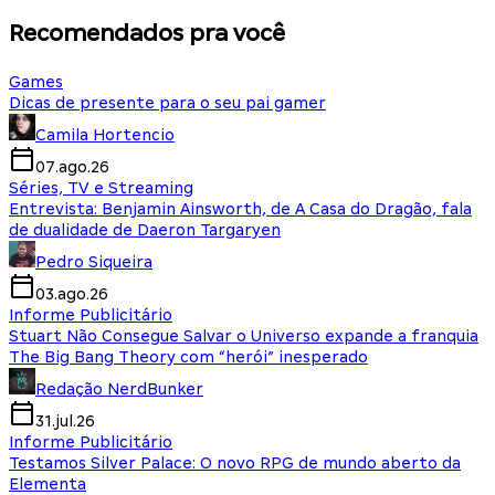
Recomendados pra você
Games
Dicas de presente para o seu pai gamer
Camila Hortencio
07.ago.26
Séries, TV e Streaming
Entrevista: Benjamin Ainsworth, de A Casa do Dragão, fala
de dualidade de Daeron Targaryen
Pedro Siqueira
03.ago.26
Informe Publicitário
Stuart Não Consegue Salvar o Universo expande a franquia
The Big Bang Theory com “herói” inesperado
Redação NerdBunker
31.jul.26
Informe Publicitário
Testamos Silver Palace: O novo RPG de mundo aberto da
Elementa