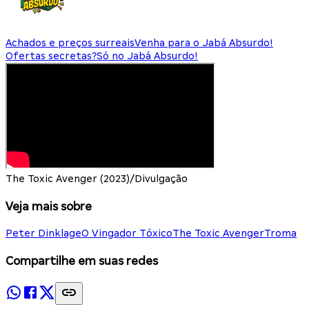
Achados e preços surreais
Venha para o Jabá Absurdo!
Ofertas secretas?
Só no Jabá Absurdo!
The Toxic Avenger (2023)/Divulgação
Veja mais sobre
Peter Dinklage
O Vingador Tóxico
The Toxic Avenger
Troma
Compartilhe em suas redes