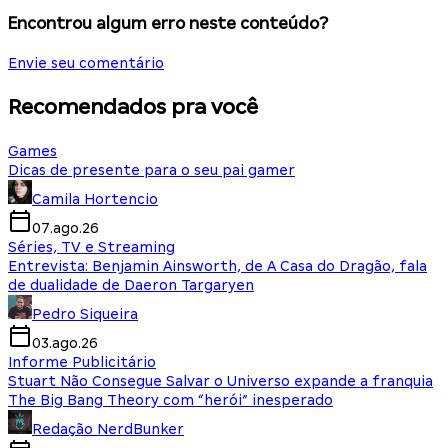
Encontrou algum erro neste conteúdo?
Envie seu comentário
Recomendados pra você
Games
Dicas de presente para o seu pai gamer
Camila Hortencio
07.ago.26
Séries, TV e Streaming
Entrevista: Benjamin Ainsworth, de A Casa do Dragão, fala
de dualidade de Daeron Targaryen
Pedro Siqueira
03.ago.26
Informe Publicitário
Stuart Não Consegue Salvar o Universo expande a franquia
The Big Bang Theory com “herói” inesperado
Redação NerdBunker