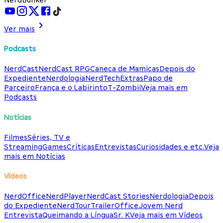
Ver mais
Podcasts
NerdCast
NerdCast RPG
Caneca de Mamicas
Depois do
Expediente
Nerdologia
NerdTech
Extras
Papo de
Parceiro
França e o Labirinto
T-Zombii
Veja mais em
Podcasts
Notícias
Filmes
Séries, TV e
Streaming
Games
Críticas
Entrevistas
Curiosidades e etc.
Veja
mais em Notícias
Vídeos
NerdOffice
NerdPlayer
NerdCast Stories
Nerdologia
Depois
do Expediente
NerdTour
TrailerOffice
Jovem Nerd
Entrevista
Queimando a Língua
Sr. K
Veja mais em Vídeos