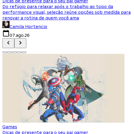
Dicas de presente para o seu pai gamer
E
Do refúgio para relaxar após o trabalho ao topo da
d
performance visual, seleção reúne opções sob medida para
J
renovar a rotina de quem você ama
s
Camila Hortencio
07.ago.26
Games
Dicas de presente para o seu pai gamer