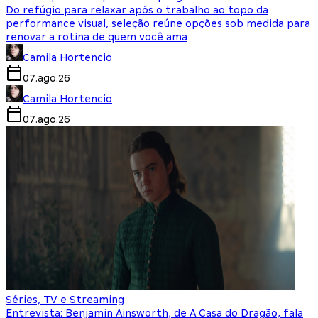
Do refúgio para relaxar após o trabalho ao topo da
performance visual, seleção reúne opções sob medida para
renovar a rotina de quem você ama
Camila Hortencio
07.ago.26
Camila Hortencio
07.ago.26
Séries, TV e Streaming
Entrevista: Benjamin Ainsworth, de A Casa do Dragão, fala