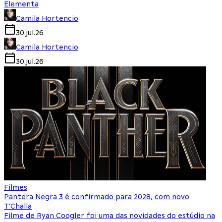
Elementa
Camila Hortencio
30.jul.26
Camila Hortencio
30.jul.26
Filmes
Pantera Negra 3 é confirmado para 2028, com novo
T'Challa
Filme de Ryan Coogler foi uma das novidades do estúdio na