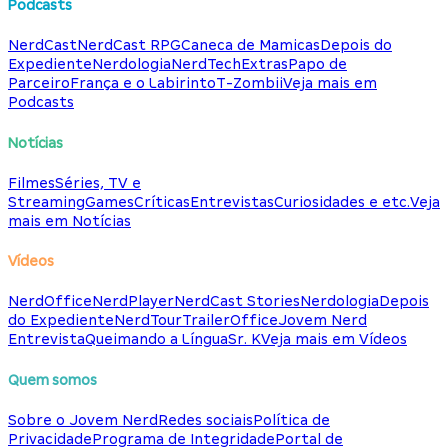
Podcasts
NerdCast
NerdCast RPG
Caneca de Mamicas
Depois do
Expediente
Nerdologia
NerdTech
Extras
Papo de
Parceiro
França e o Labirinto
T-Zombii
Veja mais em
Podcasts
Notícias
Filmes
Séries, TV e
Streaming
Games
Críticas
Entrevistas
Curiosidades e etc.
Veja
mais em Notícias
Vídeos
NerdOffice
NerdPlayer
NerdCast Stories
Nerdologia
Depois
do Expediente
NerdTour
TrailerOffice
Jovem Nerd
Entrevista
Queimando a Língua
Sr. K
Veja mais em Vídeos
Quem somos
Sobre o Jovem Nerd
Redes sociais
Política de
Privacidade
Programa de Integridade
Portal de