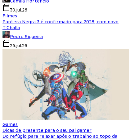
Camila Hortencio
30.jul.26
Filmes
Pantera Negra 3 é confirmado para 2028, com novo
T'Challa
Pedro Siqueira
25.jul.26
Games
Dicas de presente para o seu pai gamer
Do refúgio para relaxar após o trabalho ao topo da