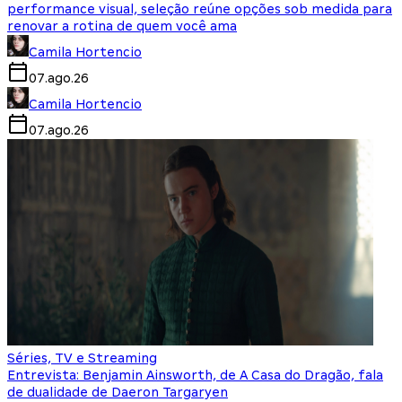
performance visual, seleção reúne opções sob medida para
renovar a rotina de quem você ama
Camila Hortencio
07.ago.26
Camila Hortencio
07.ago.26
Séries, TV e Streaming
Entrevista: Benjamin Ainsworth, de A Casa do Dragão, fala
de dualidade de Daeron Targaryen