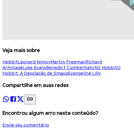
Veja mais sobre
Hobbit
Leonard Nimoy
Martin Freeman
Richard
Armitage
Luke Evans
Benedict Cumberbatch
O Hobbit
O
Hobbit: A Desolação de Smaug
Evangeline Lilly
Compartilhe em suas redes
Encontrou algum erro neste conteúdo?
Envie seu comentário