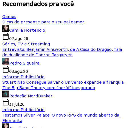
Recomendados pra você
Games
Dicas de presente para o seu pai gamer
Camila Hortencio
07.ago.26
Séries, TV e Streaming
Entrevista: Benjamin Ainsworth, de A Casa do Dragão, fala
de dualidade de Daeron Targaryen
Pedro Siqueira
03.ago.26
Informe Publicitário
Stuart Não Consegue Salvar o Universo expande a franquia
The Big Bang Theory com “herói” inesperado
Redação NerdBunker
31.jul.26
Informe Publicitário
Testamos Silver Palace: O novo RPG de mundo aberto da
Elementa