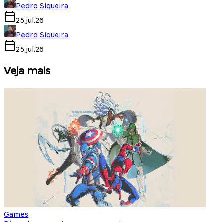
Pedro Siqueira
25.jul.26
Pedro Siqueira
25.jul.26
Veja mais
Games
S