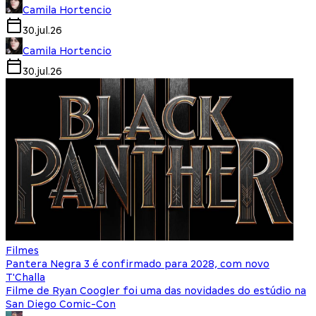
Camila Hortencio
30.jul.26
Camila Hortencio
30.jul.26
Filmes
Pantera Negra 3 é confirmado para 2028, com novo
T'Challa
Filme de Ryan Coogler foi uma das novidades do estúdio na
San Diego Comic-Con