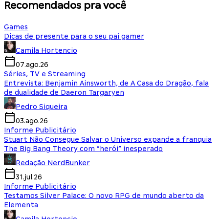
Recomendados pra você
Games
Dicas de presente para o seu pai gamer
Camila Hortencio
07.ago.26
Séries, TV e Streaming
Entrevista: Benjamin Ainsworth, de A Casa do Dragão, fala
de dualidade de Daeron Targaryen
Pedro Siqueira
03.ago.26
Informe Publicitário
Stuart Não Consegue Salvar o Universo expande a franquia
The Big Bang Theory com “herói” inesperado
Redação NerdBunker
31.jul.26
Informe Publicitário
Testamos Silver Palace: O novo RPG de mundo aberto da
Elementa