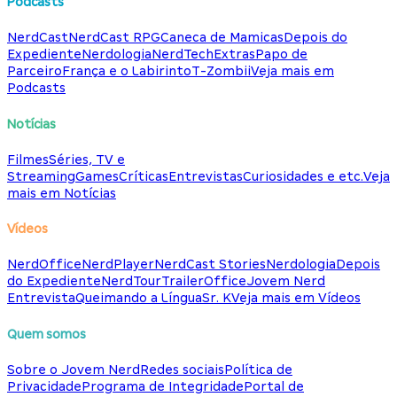
Podcasts
NerdCast
NerdCast RPG
Caneca de Mamicas
Depois do
Expediente
Nerdologia
NerdTech
Extras
Papo de
Parceiro
França e o Labirinto
T-Zombii
Veja mais em
Podcasts
Notícias
Filmes
Séries, TV e
Streaming
Games
Críticas
Entrevistas
Curiosidades e etc.
Veja
mais em Notícias
Vídeos
NerdOffice
NerdPlayer
NerdCast Stories
Nerdologia
Depois
do Expediente
NerdTour
TrailerOffice
Jovem Nerd
Entrevista
Queimando a Língua
Sr. K
Veja mais em Vídeos
Quem somos
Sobre o Jovem Nerd
Redes sociais
Política de
Privacidade
Programa de Integridade
Portal de