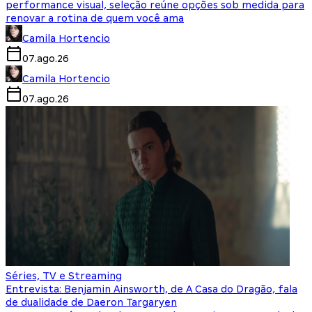
performance visual, seleção reúne opções sob medida para
renovar a rotina de quem você ama
Camila Hortencio
07.ago.26
Camila Hortencio
07.ago.26
Séries, TV e Streaming
Entrevista: Benjamin Ainsworth, de A Casa do Dragão, fala
de dualidade de Daeron Targaryen