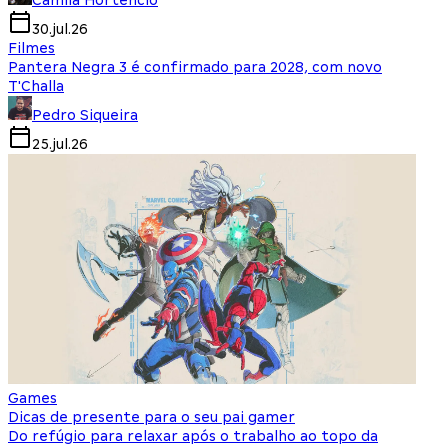
Camila Hortencio
30.jul.26
Filmes
Pantera Negra 3 é confirmado para 2028, com novo
T'Challa
Pedro Siqueira
25.jul.26
Games
Dicas de presente para o seu pai gamer
Do refúgio para relaxar após o trabalho ao topo da