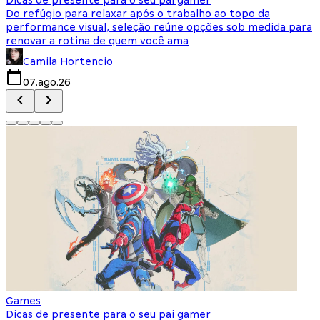
Do refúgio para relaxar após o trabalho ao topo da
d
performance visual, seleção reúne opções sob medida para
J
renovar a rotina de quem você ama
s
Camila Hortencio
07.ago.26
Games
Dicas de presente para o seu pai gamer