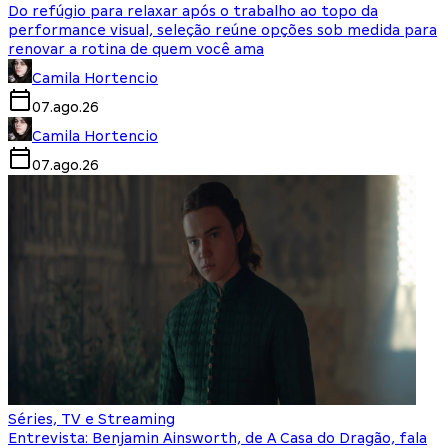
Do refúgio para relaxar após o trabalho ao topo da
performance visual, seleção reúne opções sob medida para
renovar a rotina de quem você ama
Camila Hortencio
07.ago.26
Camila Hortencio
07.ago.26
Séries, TV e Streaming
Entrevista: Benjamin Ainsworth, de A Casa do Dragão, fala