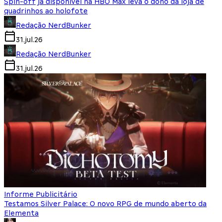
Spin-off já disponível na HBO Max leva o dono da loja de
quadrinhos ao holofote
Redação NerdBunker
31.jul.26
Redação NerdBunker
31.jul.26
Informe Publicitário
Testamos Silver Palace: O novo RPG de mundo aberto da
Elementa