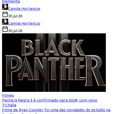
Elementa
Camila Hortencio
30.jul.26
Camila Hortencio
30.jul.26
Filmes
Pantera Negra 3 é confirmado para 2028, com novo
T'Challa
Filme de Ryan Coogler foi uma das novidades do estúdio na