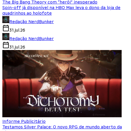
The Big Bang Theory com “herói” inesperado
Spin-off já disponível na HBO Max leva o dono da loja de
quadrinhos ao holofote
Redação NerdBunker
31.jul.26
Redação NerdBunker
31.jul.26
Informe Publicitário
Testamos Silver Palace: O novo RPG de mundo aberto da