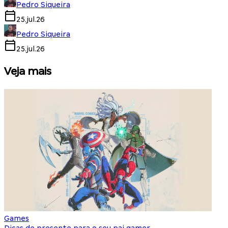
Pedro Siqueira
25.jul.26
Pedro Siqueira
25.jul.26
Veja mais
Games
S
Dicas de presente para o seu pai gamer
E