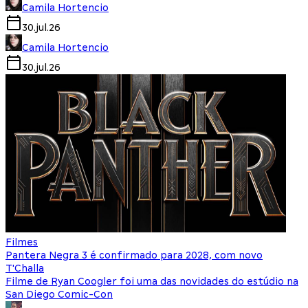
Camila Hortencio
30.jul.26
Camila Hortencio
30.jul.26
Filmes
Pantera Negra 3 é confirmado para 2028, com novo
T'Challa
Filme de Ryan Coogler foi uma das novidades do estúdio na
San Diego Comic-Con