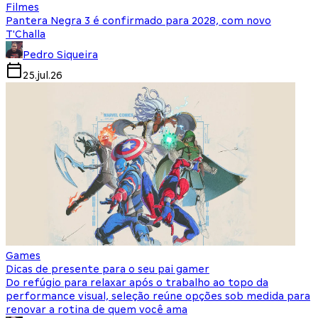
Filmes
Pantera Negra 3 é confirmado para 2028, com novo
T'Challa
Pedro Siqueira
25.jul.26
Games
Dicas de presente para o seu pai gamer
Do refúgio para relaxar após o trabalho ao topo da
performance visual, seleção reúne opções sob medida para
renovar a rotina de quem você ama