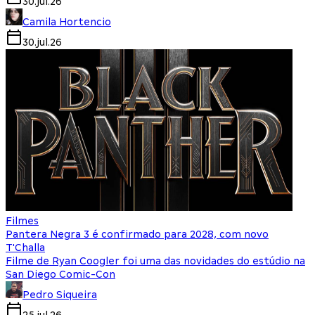
30.jul.26
Camila Hortencio
30.jul.26
Filmes
Pantera Negra 3 é confirmado para 2028, com novo
T'Challa
Filme de Ryan Coogler foi uma das novidades do estúdio na
San Diego Comic-Con
Pedro Siqueira