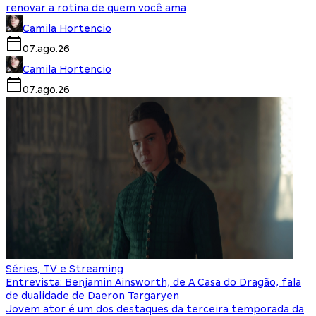
renovar a rotina de quem você ama
Camila Hortencio
07.ago.26
Camila Hortencio
07.ago.26
Séries, TV e Streaming
Entrevista: Benjamin Ainsworth, de A Casa do Dragão, fala
de dualidade de Daeron Targaryen
Jovem ator é um dos destaques da terceira temporada da