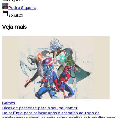
25.jul.26
Pedro Siqueira
25.jul.26
Veja mais
Games
S
Dicas de presente para o seu pai gamer
E
Do refúgio para relaxar após o trabalho ao topo da
d
performance visual, seleção reúne opções sob medida para
J