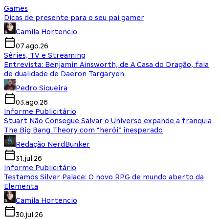
Games
Dicas de presente para o seu pai gamer
Camila Hortencio
07.ago.26
Séries, TV e Streaming
Entrevista: Benjamin Ainsworth, de A Casa do Dragão, fala
de dualidade de Daeron Targaryen
Pedro Siqueira
03.ago.26
Informe Publicitário
Stuart Não Consegue Salvar o Universo expande a franquia
The Big Bang Theory com “herói” inesperado
Redação NerdBunker
31.jul.26
Informe Publicitário
Testamos Silver Palace: O novo RPG de mundo aberto da
Elementa
Camila Hortencio
30.jul.26