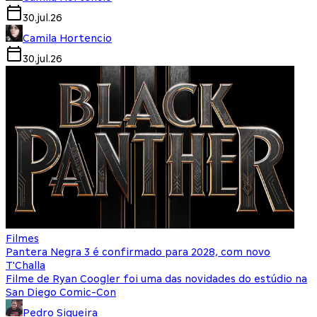
30.jul.26
Camila Hortencio
30.jul.26
Filmes
Pantera Negra 3 é confirmado para 2028, com novo
T'Challa
Filme de Ryan Coogler foi uma das novidades do estúdio na
San Diego Comic-Con
Pedro Siqueira