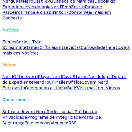
NerdCast
NerdCast RPG
Caneca de Mamicas
Depois do
Expediente
Nerdologia
NerdTech
Extras
Papo de
Parceiro
França e o Labirinto
T-Zombii
Veja mais em
Podcasts
Notícias
Filmes
Séries, TV e
Streaming
Games
Críticas
Entrevistas
Curiosidades e etc.
Veja
mais em Notícias
Vídeos
NerdOffice
NerdPlayer
NerdCast Stories
Nerdologia
Depois
do Expediente
NerdTour
TrailerOffice
Jovem Nerd
Entrevista
Queimando a Língua
Sr. K
Veja mais em Vídeos
Quem somos
Sobre o Jovem Nerd
Redes sociais
Política de
Privacidade
Programa de Integridade
Portal de
Segurança
Fale conosco
Anuncie
RSS