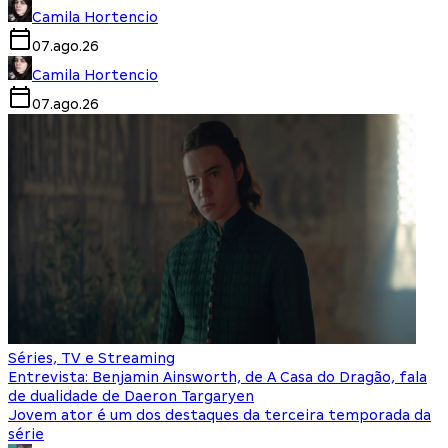
Camila Hortencio
07.ago.26
Camila Hortencio
07.ago.26
Séries, TV e Streaming
Entrevista: Benjamin Ainsworth, de A Casa do Dragão, fala
de dualidade de Daeron Targaryen
Jovem ator é um dos destaques da terceira temporada da
série