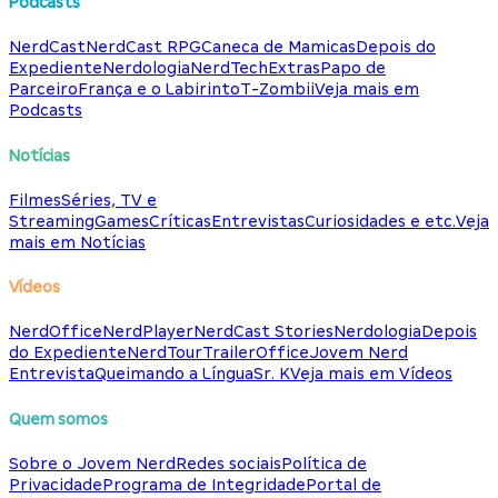
Podcasts
NerdCast
NerdCast RPG
Caneca de Mamicas
Depois do
Expediente
Nerdologia
NerdTech
Extras
Papo de
Parceiro
França e o Labirinto
T-Zombii
Veja mais em
Podcasts
Notícias
Filmes
Séries, TV e
Streaming
Games
Críticas
Entrevistas
Curiosidades e etc.
Veja
mais em Notícias
Vídeos
NerdOffice
NerdPlayer
NerdCast Stories
Nerdologia
Depois
do Expediente
NerdTour
TrailerOffice
Jovem Nerd
Entrevista
Queimando a Língua
Sr. K
Veja mais em Vídeos
Quem somos
Sobre o Jovem Nerd
Redes sociais
Política de
Privacidade
Programa de Integridade
Portal de