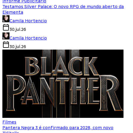
Informe Publicitário
Testamos Silver Palace: O novo RPG de mundo aberto da
Elementa
Camila Hortencio
30.jul.26
Camila Hortencio
30.jul.26
Filmes
Pantera Negra 3 é confirmado para 2028, com novo