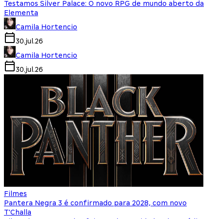
Testamos Silver Palace: O novo RPG de mundo aberto da
Elementa
Camila Hortencio
30.jul.26
Camila Hortencio
30.jul.26
Filmes
Pantera Negra 3 é confirmado para 2028, com novo
T'Challa