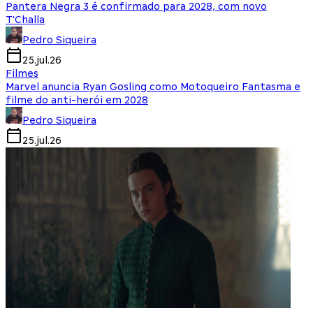
Pantera Negra 3 é confirmado para 2028, com novo
T'Challa
Pedro Siqueira
25.jul.26
Filmes
Marvel anuncia Ryan Gosling como Motoqueiro Fantasma e
filme do anti-herói em 2028
Pedro Siqueira
25.jul.26