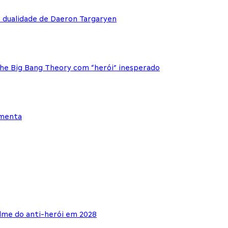
e dualidade de Daeron Targaryen
The Big Bang Theory com “herói” inesperado
ementa
lme do anti-herói em 2028