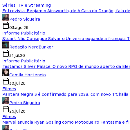
Séries, TV e Streaming
Entrevista: Benjamin Ainsworth, de A Casa do Dragão, fala d
Pedro Siqueira
03.ago.26
Informe Publicitário
Stuart Não Consegue Salvar o Universo expande a franquia 
Redação NerdBunker
31.jul.26
Informe Publicitário
Testamos Silver Palace: O novo RPG de mundo aberto da El
Camila Hortencio
30.jul.26
Filmes
Pantera Negra 3 é confirmado para 2028, com novo T'Challa
Pedro Siqueira
25.jul.26
Filmes
Marvel anuncia Ryan Gosling como Motoqueiro Fantasma e fi