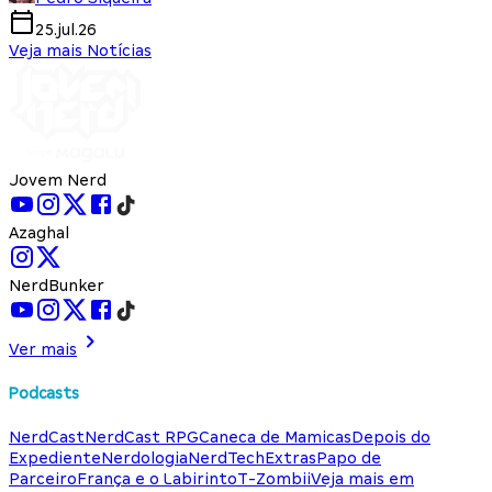
25.jul.26
Veja mais Notícias
Jovem Nerd
Azaghal
NerdBunker
Ver mais
Podcasts
NerdCast
NerdCast RPG
Caneca de Mamicas
Depois do
Expediente
Nerdologia
NerdTech
Extras
Papo de
Parceiro
França e o Labirinto
T-Zombii
Veja mais em