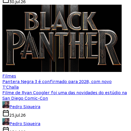
30.jul.26
Filmes
Pantera Negra 3 é confirmado para 2028, com novo
T'Challa
Filme de Ryan Coogler foi uma das novidades do estúdio na
San Diego Comic-Con
Pedro Siqueira
25.jul.26
Pedro Siqueira