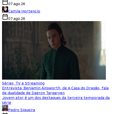
07.ago.26
Camila Hortencio
07.ago.26
Séries, TV e Streaming
Entrevista: Benjamin Ainsworth, de A Casa do Dragão, fala
de dualidade de Daeron Targaryen
Jovem ator é um dos destaques da terceira temporada da
série
Pedro Siqueira