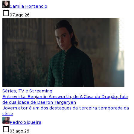
Camila Hortencio
07.ago.26
Séries, TV e Streaming
Entrevista: Benjamin Ainsworth, de A Casa do Dragão, fala
de dualidade de Daeron Targaryen
Jovem ator é um dos destaques da terceira temporada da
série
Pedro Siqueira
03.ago.26