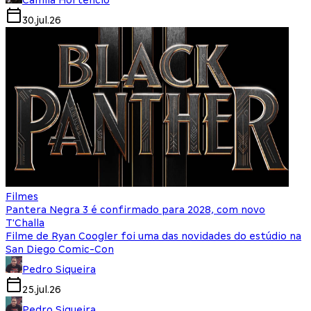
30.jul.26
Filmes
Pantera Negra 3 é confirmado para 2028, com novo
T'Challa
Filme de Ryan Coogler foi uma das novidades do estúdio na
San Diego Comic-Con
Pedro Siqueira
25.jul.26
Pedro Siqueira