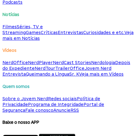
Podcasts
Notícias
Filmes
Séries, TV e
Streaming
Games
Críticas
Entrevistas
Curiosidades e etc.
Veja
mais em Notícias
Vídeos
NerdOffice
NerdPlayer
NerdCast Stories
Nerdologia
Depois
do Expediente
NerdTour
TrailerOffice
Jovem Nerd
Entrevista
Queimando a Língua
Sr. K
Veja mais em Vídeos
Quem somos
Sobre o Jovem Nerd
Redes sociais
Política de
Privacidade
Programa de Integridade
Portal de
Segurança
Fale conosco
Anuncie
RSS
Baixe o nosso APP