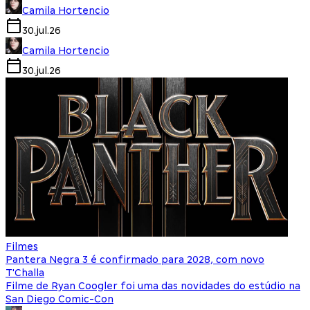
Camila Hortencio
30.jul.26
Camila Hortencio
30.jul.26
Filmes
Pantera Negra 3 é confirmado para 2028, com novo
T'Challa
Filme de Ryan Coogler foi uma das novidades do estúdio na
San Diego Comic-Con