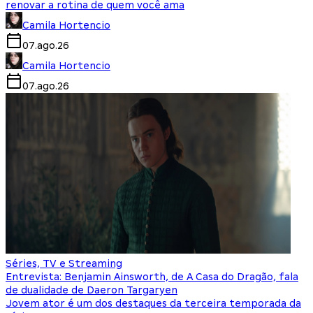
renovar a rotina de quem você ama
Camila Hortencio
07.ago.26
Camila Hortencio
07.ago.26
Séries, TV e Streaming
Entrevista: Benjamin Ainsworth, de A Casa do Dragão, fala
de dualidade de Daeron Targaryen
Jovem ator é um dos destaques da terceira temporada da