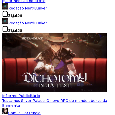
quadrinhos ao holofote
Redação NerdBunker
31.jul.26
Redação NerdBunker
31.jul.26
Informe Publicitário
Testamos Silver Palace: O novo RPG de mundo aberto da
Elementa
Camila Hortencio