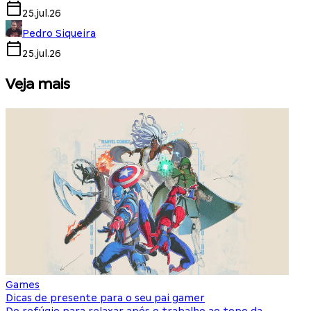
25.jul.26
Pedro Siqueira
25.jul.26
Veja mais
Games
S
Dicas de presente para o seu pai gamer
E
Do refúgio para relaxar após o trabalho ao topo da
d