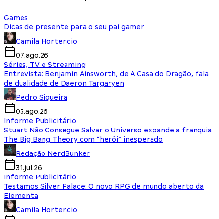
Games
Dicas de presente para o seu pai gamer
Camila Hortencio
07.ago.26
Séries, TV e Streaming
Entrevista: Benjamin Ainsworth, de A Casa do Dragão, fala
de dualidade de Daeron Targaryen
Pedro Siqueira
03.ago.26
Informe Publicitário
Stuart Não Consegue Salvar o Universo expande a franquia
The Big Bang Theory com “herói” inesperado
Redação NerdBunker
31.jul.26
Informe Publicitário
Testamos Silver Palace: O novo RPG de mundo aberto da
Elementa
Camila Hortencio