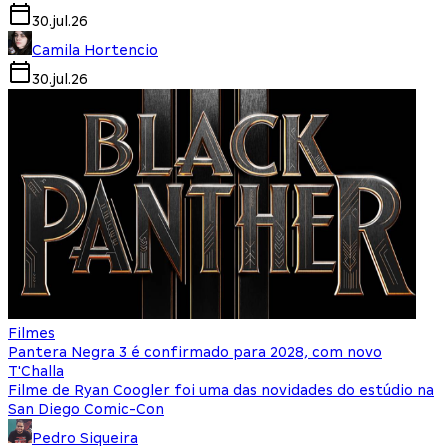
30.jul.26
Camila Hortencio
30.jul.26
Filmes
Pantera Negra 3 é confirmado para 2028, com novo
T'Challa
Filme de Ryan Coogler foi uma das novidades do estúdio na
San Diego Comic-Con
Pedro Siqueira