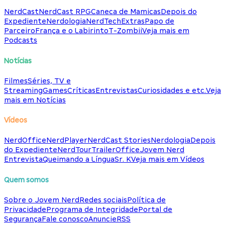
NerdCast
NerdCast RPG
Caneca de Mamicas
Depois do
Expediente
Nerdologia
NerdTech
Extras
Papo de
Parceiro
França e o Labirinto
T-Zombii
Veja mais em
Podcasts
Notícias
Filmes
Séries, TV e
Streaming
Games
Críticas
Entrevistas
Curiosidades e etc.
Veja
mais em Notícias
Vídeos
NerdOffice
NerdPlayer
NerdCast Stories
Nerdologia
Depois
do Expediente
NerdTour
TrailerOffice
Jovem Nerd
Entrevista
Queimando a Língua
Sr. K
Veja mais em Vídeos
Quem somos
Sobre o Jovem Nerd
Redes sociais
Política de
Privacidade
Programa de Integridade
Portal de
Segurança
Fale conosco
Anuncie
RSS