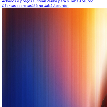
Achados e preços surreais
Venha para o Jabá Absurdo!
Ofertas secretas?
Só no Jabá Absurdo!