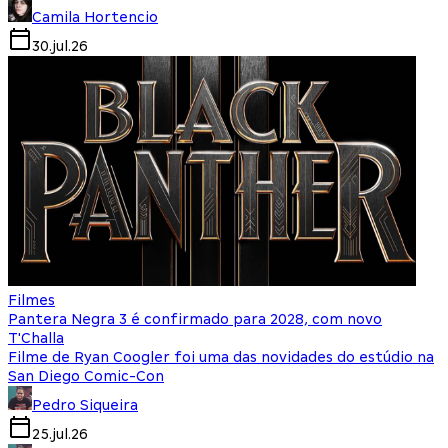
Camila Hortencio
30.jul.26
Filmes
Pantera Negra 3 é confirmado para 2028, com novo
T'Challa
Filme de Ryan Coogler foi uma das novidades do estúdio na
San Diego Comic-Con
Pedro Siqueira
25.jul.26