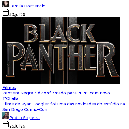
Camila Hortencio
30.jul.26
Filmes
Pantera Negra 3 é confirmado para 2028, com novo
T'Challa
Filme de Ryan Coogler foi uma das novidades do estúdio na
San Diego Comic-Con
Pedro Siqueira
25.jul.26