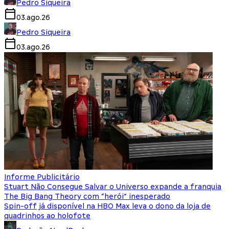
Pedro Siqueira
03.ago.26
Pedro Siqueira
03.ago.26
Informe Publicitário
Stuart Não Consegue Salvar o Universo expande a franquia
The Big Bang Theory com “herói” inesperado
Spin-off já disponível na HBO Max leva o dono da loja de
quadrinhos ao holofote