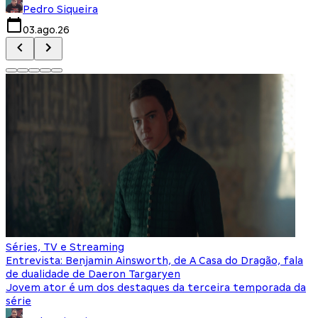
Pedro Siqueira
03.ago.26
Séries, TV e Streaming
Entrevista: Benjamin Ainsworth, de A Casa do Dragão, fala
de dualidade de Daeron Targaryen
Jovem ator é um dos destaques da terceira temporada da
série