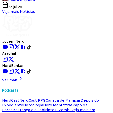
25.jul.26
Veja mais Notícias
Jovem Nerd
Azaghal
NerdBunker
Ver mais
Podcasts
NerdCast
NerdCast RPG
Caneca de Mamicas
Depois do
Expediente
Nerdologia
NerdTech
Extras
Papo de
Parceiro
França e o Labirinto
T-Zombii
Veja mais em