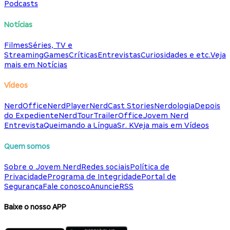
Podcasts
Notícias
Filmes
Séries, TV e
Streaming
Games
Críticas
Entrevistas
Curiosidades e etc.
Veja
mais em Notícias
Vídeos
NerdOffice
NerdPlayer
NerdCast Stories
Nerdologia
Depois
do Expediente
NerdTour
TrailerOffice
Jovem Nerd
Entrevista
Queimando a Língua
Sr. K
Veja mais em Vídeos
Quem somos
Sobre o Jovem Nerd
Redes sociais
Política de
Privacidade
Programa de Integridade
Portal de
Segurança
Fale conosco
Anuncie
RSS
Baixe o nosso APP