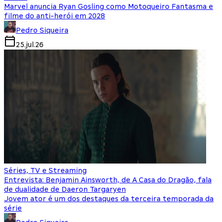
Marvel anuncia Ryan Gosling como Motoqueiro Fantasma e
filme do anti-herói em 2028
Pedro Siqueira
25.jul.26
Séries, TV e Streaming
Entrevista: Benjamin Ainsworth, de A Casa do Dragão, fala
de dualidade de Daeron Targaryen
Jovem ator é um dos destaques da terceira temporada da
série