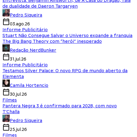
Entrevista: Benjamin Ainsworth, de A Casa do Dragão, fala
de dualidade de Daeron Targaryen
Pedro Siqueira
03.ago.26
Informe Publicitário
Stuart Não Consegue Salvar o Universo expande a franquia
The Big Bang Theory com “herói” inesperado
Redação NerdBunker
31.jul.26
Informe Publicitário
Testamos Silver Palace: O novo RPG de mundo aberto da
Elementa
Camila Hortencio
30.jul.26
Filmes
Pantera Negra 3 é confirmado para 2028, com novo
T'Challa
Pedro Siqueira
25.jul.26
Filmes