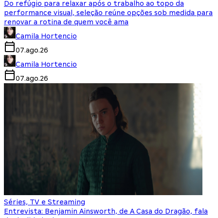
Do refúgio para relaxar após o trabalho ao topo da
performance visual, seleção reúne opções sob medida para
renovar a rotina de quem você ama
Camila Hortencio
07.ago.26
Camila Hortencio
07.ago.26
Séries, TV e Streaming
Entrevista: Benjamin Ainsworth, de A Casa do Dragão, fala