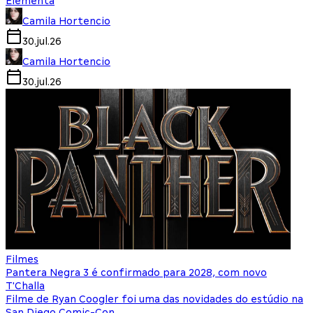
Elementa
Camila Hortencio
30.jul.26
Camila Hortencio
30.jul.26
Filmes
Pantera Negra 3 é confirmado para 2028, com novo
T'Challa
Filme de Ryan Coogler foi uma das novidades do estúdio na
San Diego Comic-Con