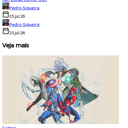
Pedro Siqueira
25.jul.26
Pedro Siqueira
25.jul.26
Veja mais
Games
S