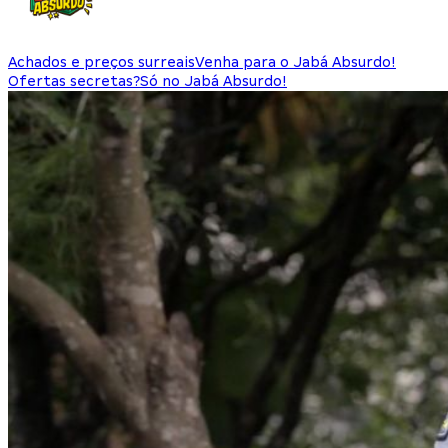
Achados e preços surreais
Venha para o Jabá Absurdo!
Ofertas secretas?
Só no Jabá Absurdo!