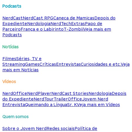
Podcasts
NerdCast
NerdCast RPG
Caneca de Mamicas
Depois do
Expediente
Nerdologia
NerdTech
Extras
Papo de
Parceiro
França e o Labirinto
T-Zombii
Veja mais em
Podcasts
Notícias
Filmes
Séries, TV e
Streaming
Games
Críticas
Entrevistas
Curiosidades e etc.
Veja
mais em Notícias
Vídeos
NerdOffice
NerdPlayer
NerdCast Stories
Nerdologia
Depois
do Expediente
NerdTour
TrailerOffice
Jovem Nerd
Entrevista
Queimando a Língua
Sr. K
Veja mais em Vídeos
Quem somos
Sobre o Jovem Nerd
Redes sociais
Política de