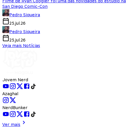
Filme de Ryan Coogler foi uma das novidades do estúdio na
San Diego Comic-Con
Pedro Siqueira
25.jul.26
Pedro Siqueira
25.jul.26
Veja mais Notícias
Jovem Nerd
Azaghal
NerdBunker
Ver mais