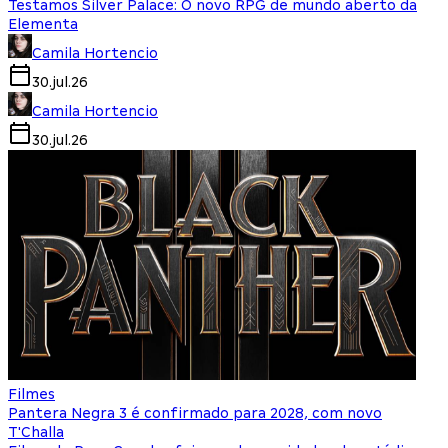
Testamos Silver Palace: O novo RPG de mundo aberto da
Elementa
Camila Hortencio
30.jul.26
Camila Hortencio
30.jul.26
Filmes
Pantera Negra 3 é confirmado para 2028, com novo
T'Challa