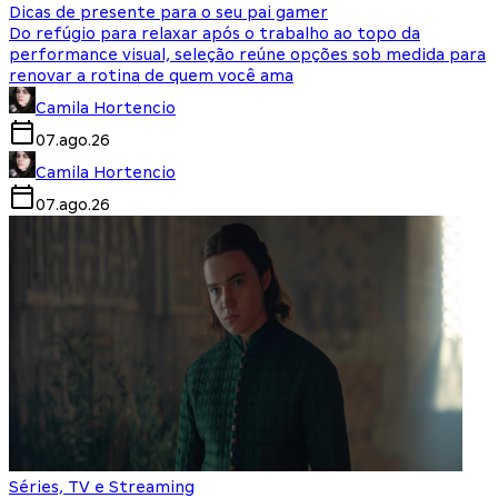
Dicas de presente para o seu pai gamer
Do refúgio para relaxar após o trabalho ao topo da
performance visual, seleção reúne opções sob medida para
renovar a rotina de quem você ama
Camila Hortencio
07.ago.26
Camila Hortencio
07.ago.26
Séries, TV e Streaming