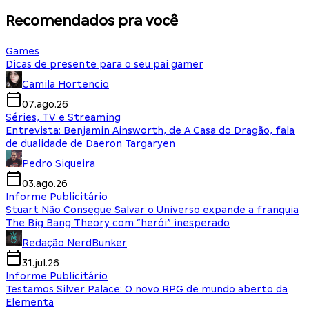
Recomendados pra você
Games
Dicas de presente para o seu pai gamer
Camila Hortencio
07.ago.26
Séries, TV e Streaming
Entrevista: Benjamin Ainsworth, de A Casa do Dragão, fala
de dualidade de Daeron Targaryen
Pedro Siqueira
03.ago.26
Informe Publicitário
Stuart Não Consegue Salvar o Universo expande a franquia
The Big Bang Theory com “herói” inesperado
Redação NerdBunker
31.jul.26
Informe Publicitário
Testamos Silver Palace: O novo RPG de mundo aberto da
Elementa