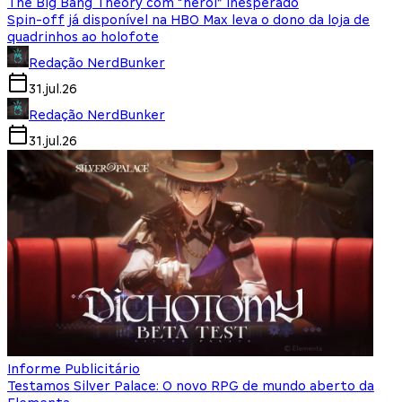
The Big Bang Theory com “herói” inesperado
Spin-off já disponível na HBO Max leva o dono da loja de
quadrinhos ao holofote
Redação NerdBunker
31.jul.26
Redação NerdBunker
31.jul.26
Informe Publicitário
Testamos Silver Palace: O novo RPG de mundo aberto da