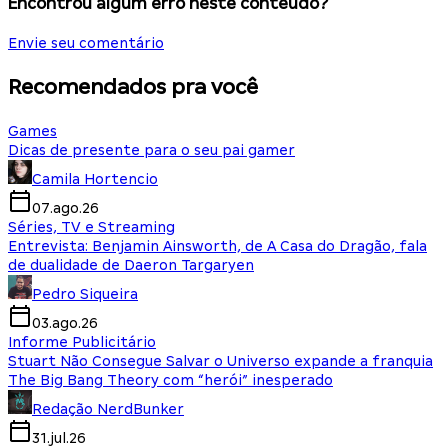
Encontrou algum erro neste conteúdo?
Envie seu comentário
Recomendados pra você
Games
Dicas de presente para o seu pai gamer
Camila Hortencio
07.ago.26
Séries, TV e Streaming
Entrevista: Benjamin Ainsworth, de A Casa do Dragão, fala
de dualidade de Daeron Targaryen
Pedro Siqueira
03.ago.26
Informe Publicitário
Stuart Não Consegue Salvar o Universo expande a franquia
The Big Bang Theory com “herói” inesperado
Redação NerdBunker
31.jul.26