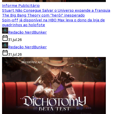
Informe Publicitário
Stuart Não Consegue Salvar o Universo expande a franquia
The Big Bang Theory com “herói” inesperado
Spin-off já disponível na HBO Max leva o dono da loja de
quadrinhos ao holofote
Redação NerdBunker
31.jul.26
Redação NerdBunker
31.jul.26