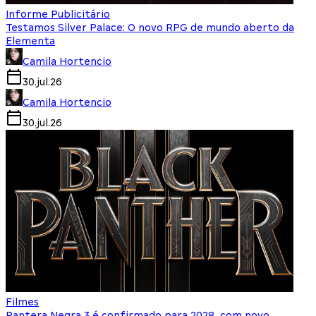
Informe Publicitário
Testamos Silver Palace: O novo RPG de mundo aberto da
Elementa
Camila Hortencio
30.jul.26
Camila Hortencio
30.jul.26
Filmes
Pantera Negra 3 é confirmado para 2028, com novo