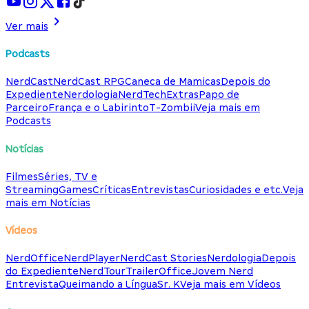
Ver mais
Podcasts
NerdCast
NerdCast RPG
Caneca de Mamicas
Depois do
Expediente
Nerdologia
NerdTech
Extras
Papo de
Parceiro
França e o Labirinto
T-Zombii
Veja mais em
Podcasts
Notícias
Filmes
Séries, TV e
Streaming
Games
Críticas
Entrevistas
Curiosidades e etc.
Veja
mais em Notícias
Vídeos
NerdOffice
NerdPlayer
NerdCast Stories
Nerdologia
Depois
do Expediente
NerdTour
TrailerOffice
Jovem Nerd
Entrevista
Queimando a Língua
Sr. K
Veja mais em Vídeos