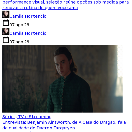
performance visual, seleção reúne opções sob medida para
renovar a rotina de quem você ama
Camila Hortencio
07.ago.26
Camila Hortencio
07.ago.26
Séries, TV e Streaming
Entrevista: Benjamin Ainsworth, de A Casa do Dragão, fala
de dualidade de Daeron Targaryen