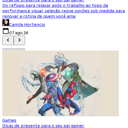
Do refúgio para relaxar após o trabalho ao topo da
d
performance visual, seleção reúne opções sob medida para
J
renovar a rotina de quem você ama
s
Camila Hortencio
07.ago.26
Games
Dicas de presente para o seu pai gamer