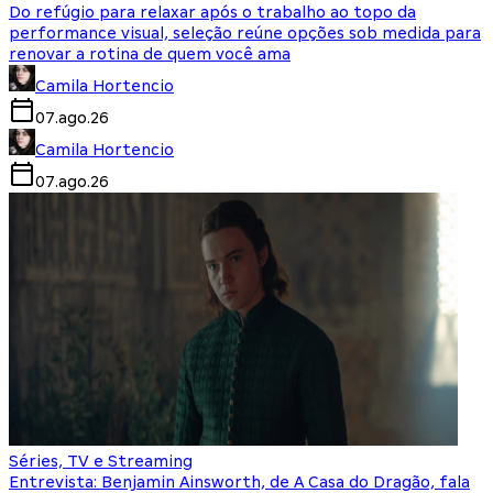
Do refúgio para relaxar após o trabalho ao topo da
performance visual, seleção reúne opções sob medida para
renovar a rotina de quem você ama
Camila Hortencio
07.ago.26
Camila Hortencio
07.ago.26
Séries, TV e Streaming
Entrevista: Benjamin Ainsworth, de A Casa do Dragão, fala