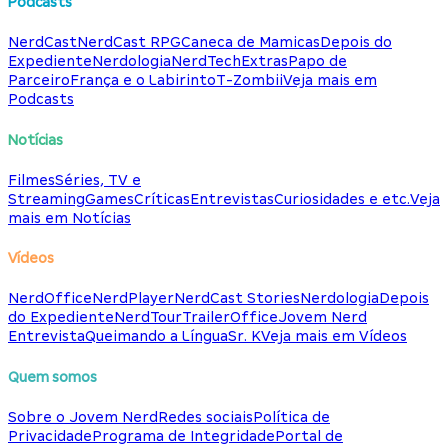
Podcasts
NerdCast
NerdCast RPG
Caneca de Mamicas
Depois do
Expediente
Nerdologia
NerdTech
Extras
Papo de
Parceiro
França e o Labirinto
T-Zombii
Veja mais em
Podcasts
Notícias
Filmes
Séries, TV e
Streaming
Games
Críticas
Entrevistas
Curiosidades e etc.
Veja
mais em Notícias
Vídeos
NerdOffice
NerdPlayer
NerdCast Stories
Nerdologia
Depois
do Expediente
NerdTour
TrailerOffice
Jovem Nerd
Entrevista
Queimando a Língua
Sr. K
Veja mais em Vídeos
Quem somos
Sobre o Jovem Nerd
Redes sociais
Política de
Privacidade
Programa de Integridade
Portal de