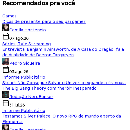
Recomendados pra você
Games
Dicas de presente para o seu pai gamer
Camila Hortencio
07.ago.26
Séries, TV e Streaming
Entrevista: Benjamin Ainsworth, de A Casa do Dragão, fala
de dualidade de Daeron Targaryen
Pedro Siqueira
03.ago.26
Informe Publicitário
Stuart Não Consegue Salvar o Universo expande a franquia
The Big Bang Theory com “herói” inesperado
Redação NerdBunker
31.jul.26
Informe Publicitário
Testamos Silver Palace: O novo RPG de mundo aberto da
Elementa