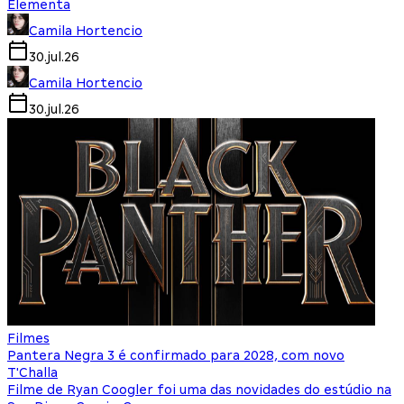
Elementa
Camila Hortencio
30.jul.26
Camila Hortencio
30.jul.26
Filmes
Pantera Negra 3 é confirmado para 2028, com novo
T'Challa
Filme de Ryan Coogler foi uma das novidades do estúdio na