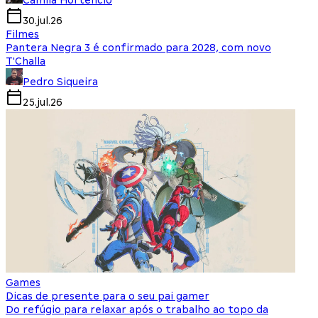
Camila Hortencio
30.jul.26
Filmes
Pantera Negra 3 é confirmado para 2028, com novo
T'Challa
Pedro Siqueira
25.jul.26
Games
Dicas de presente para o seu pai gamer
Do refúgio para relaxar após o trabalho ao topo da