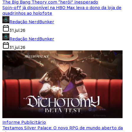
The Big Bang Theory com “herói” inesperado
Spin-off já disponível na HBO Max leva o dono da loja de
quadrinhos ao holofote
Redação NerdBunker
31.jul.26
Redação NerdBunker
31.jul.26
Informe Publicitário
Testamos Silver Palace: O novo RPG de mundo aberto da