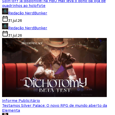
Spin-off já disponível na HBO Max leva o dono da loja de
quadrinhos ao holofote
Redação NerdBunker
31.jul.26
Redação NerdBunker
31.jul.26
Informe Publicitário
Testamos Silver Palace: O novo RPG de mundo aberto da
Elementa