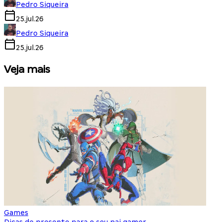
Pedro Siqueira
25.jul.26
Pedro Siqueira
25.jul.26
Veja mais
Games
S
Dicas de presente para o seu pai gamer
E