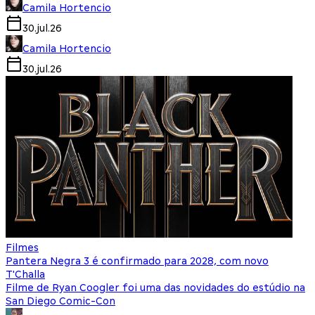
Camila Hortencio
30.jul.26
Camila Hortencio
30.jul.26
Filmes
Pantera Negra 3 é confirmado para 2028, com novo
T'Challa
Filme de Ryan Coogler foi uma das novidades do estúdio na
San Diego Comic-Con