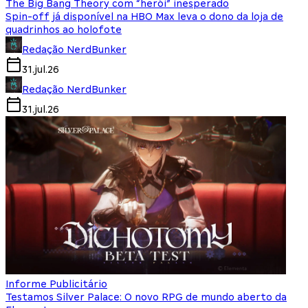
The Big Bang Theory com “herói” inesperado
Spin-off já disponível na HBO Max leva o dono da loja de
quadrinhos ao holofote
Redação NerdBunker
31.jul.26
Redação NerdBunker
31.jul.26
Informe Publicitário
Testamos Silver Palace: O novo RPG de mundo aberto da