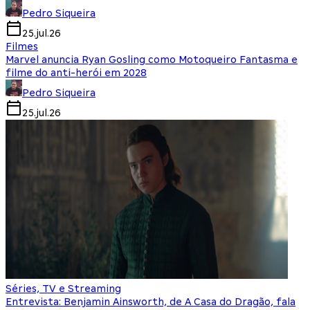
Pedro Siqueira
25.jul.26
Filmes
Marvel anuncia Ryan Gosling como Motoqueiro Fantasma e
filme do anti-herói em 2028
Pedro Siqueira
25.jul.26
Séries, TV e Streaming
Entrevista: Benjamin Ainsworth, de A Casa do Dragão, fala