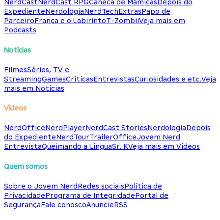
NerdCast
NerdCast RPG
Caneca de Mamicas
Depois do
Expediente
Nerdologia
NerdTech
Extras
Papo de
Parceiro
França e o Labirinto
T-Zombii
Veja mais em
Podcasts
Notícias
Filmes
Séries, TV e
Streaming
Games
Críticas
Entrevistas
Curiosidades e etc.
Veja
mais em Notícias
Vídeos
NerdOffice
NerdPlayer
NerdCast Stories
Nerdologia
Depois
do Expediente
NerdTour
TrailerOffice
Jovem Nerd
Entrevista
Queimando a Língua
Sr. K
Veja mais em Vídeos
Quem somos
Sobre o Jovem Nerd
Redes sociais
Política de
Privacidade
Programa de Integridade
Portal de
Segurança
Fale conosco
Anuncie
RSS