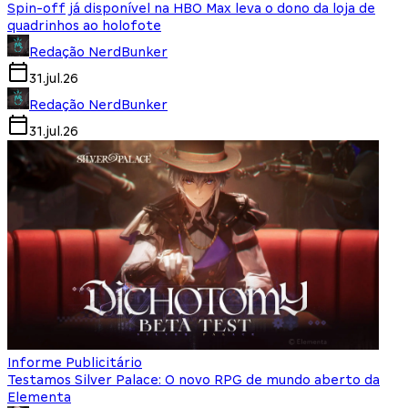
Spin-off já disponível na HBO Max leva o dono da loja de
quadrinhos ao holofote
Redação NerdBunker
31.jul.26
Redação NerdBunker
31.jul.26
Informe Publicitário
Testamos Silver Palace: O novo RPG de mundo aberto da
Elementa