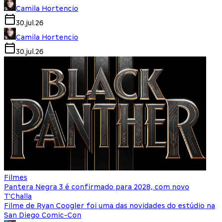
Camila Hortencio
30.jul.26
Camila Hortencio
30.jul.26
Filmes
Pantera Negra 3 é confirmado para 2028, com novo
T'Challa
Filme de Ryan Coogler foi uma das novidades do estúdio na
San Diego Comic-Con