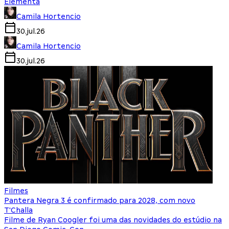
Elementa
Camila Hortencio
30.jul.26
Camila Hortencio
30.jul.26
Filmes
Pantera Negra 3 é confirmado para 2028, com novo
T'Challa
Filme de Ryan Coogler foi uma das novidades do estúdio na