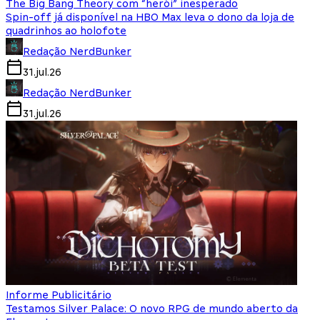
The Big Bang Theory com “herói” inesperado
Spin-off já disponível na HBO Max leva o dono da loja de
quadrinhos ao holofote
Redação NerdBunker
31.jul.26
Redação NerdBunker
31.jul.26
Informe Publicitário
Testamos Silver Palace: O novo RPG de mundo aberto da