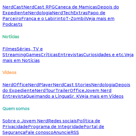
NerdCast
NerdCast RPG
Caneca de Mamicas
Depois do
Expediente
Nerdologia
NerdTech
Extras
Papo de
Parceiro
França e o Labirinto
T-Zombii
Veja mais em
Podcasts
Notícias
Filmes
Séries, TV e
Streaming
Games
Críticas
Entrevistas
Curiosidades e etc.
Veja
mais em Notícias
Vídeos
NerdOffice
NerdPlayer
NerdCast Stories
Nerdologia
Depois
do Expediente
NerdTour
TrailerOffice
Jovem Nerd
Entrevista
Queimando a Língua
Sr. K
Veja mais em Vídeos
Quem somos
Sobre o Jovem Nerd
Redes sociais
Política de
Privacidade
Programa de Integridade
Portal de
Segurança
Fale conosco
Anuncie
RSS