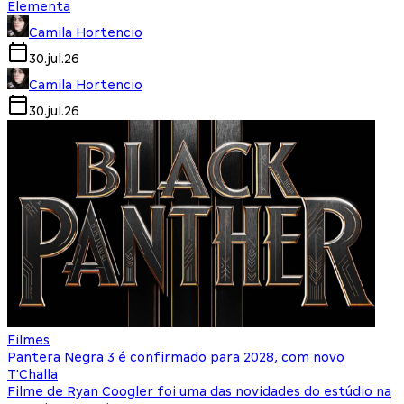
Elementa
Camila Hortencio
30.jul.26
Camila Hortencio
30.jul.26
Filmes
Pantera Negra 3 é confirmado para 2028, com novo
T'Challa
Filme de Ryan Coogler foi uma das novidades do estúdio na