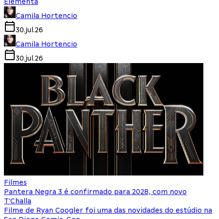
Elementa
Camila Hortencio
30.jul.26
Camila Hortencio
30.jul.26
Filmes
Pantera Negra 3 é confirmado para 2028, com novo
T'Challa
Filme de Ryan Coogler foi uma das novidades do estúdio na