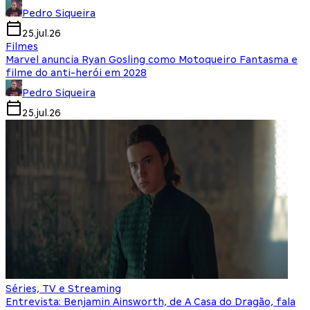
Pedro Siqueira
25.jul.26
Filmes
Marvel anuncia Ryan Gosling como Motoqueiro Fantasma e
filme do anti-herói em 2028
Pedro Siqueira
25.jul.26
Séries, TV e Streaming
Entrevista: Benjamin Ainsworth, de A Casa do Dragão, fala