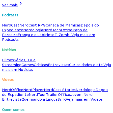
Ver mais
Podcasts
NerdCast
NerdCast RPG
Caneca de Mamicas
Depois do
Expediente
Nerdologia
NerdTech
Extras
Papo de
Parceiro
França e o Labirinto
T-Zombii
Veja mais em
Podcasts
Notícias
Filmes
Séries, TV e
Streaming
Games
Críticas
Entrevistas
Curiosidades e etc.
Veja
mais em Notícias
Vídeos
NerdOffice
NerdPlayer
NerdCast Stories
Nerdologia
Depois
do Expediente
NerdTour
TrailerOffice
Jovem Nerd
Entrevista
Queimando a Língua
Sr. K
Veja mais em Vídeos
Quem somos