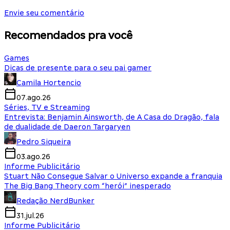
Envie seu comentário
Recomendados pra você
Games
Dicas de presente para o seu pai gamer
Camila Hortencio
07.ago.26
Séries, TV e Streaming
Entrevista: Benjamin Ainsworth, de A Casa do Dragão, fala
de dualidade de Daeron Targaryen
Pedro Siqueira
03.ago.26
Informe Publicitário
Stuart Não Consegue Salvar o Universo expande a franquia
The Big Bang Theory com “herói” inesperado
Redação NerdBunker
31.jul.26
Informe Publicitário