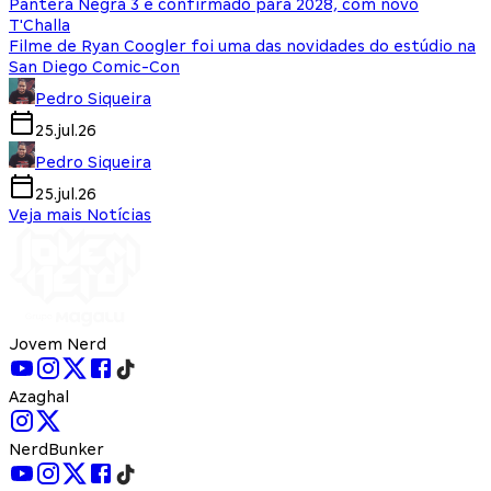
Pantera Negra 3 é confirmado para 2028, com novo
T'Challa
Filme de Ryan Coogler foi uma das novidades do estúdio na
San Diego Comic-Con
Pedro Siqueira
25.jul.26
Pedro Siqueira
25.jul.26
Veja mais Notícias
Jovem Nerd
Azaghal
NerdBunker