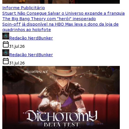
Informe Publicitário
Stuart Não Consegue Salvar o Universo expande a franquia
The Big Bang Theory com “herói” inesperado
Spin-off já disponível na HBO Max leva o dono da loja de
quadrinhos ao holofote
Redação NerdBunker
31.jul.26
Redação NerdBunker
31.jul.26