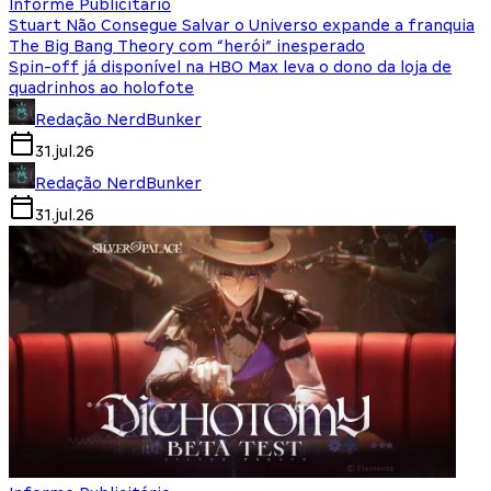
Informe Publicitário
Stuart Não Consegue Salvar o Universo expande a franquia
The Big Bang Theory com “herói” inesperado
Spin-off já disponível na HBO Max leva o dono da loja de
quadrinhos ao holofote
Redação NerdBunker
31.jul.26
Redação NerdBunker
31.jul.26