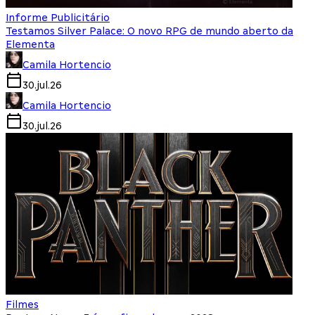
Informe Publicitário
Testamos Silver Palace: O novo RPG de mundo aberto da
Elementa
Camila Hortencio
30.jul.26
Camila Hortencio
30.jul.26
Filmes