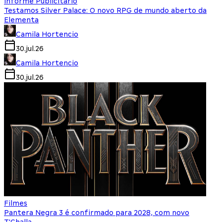
Informe Publicitário
Testamos Silver Palace: O novo RPG de mundo aberto da
Elementa
Camila Hortencio
30.jul.26
Camila Hortencio
30.jul.26
Filmes
Pantera Negra 3 é confirmado para 2028, com novo