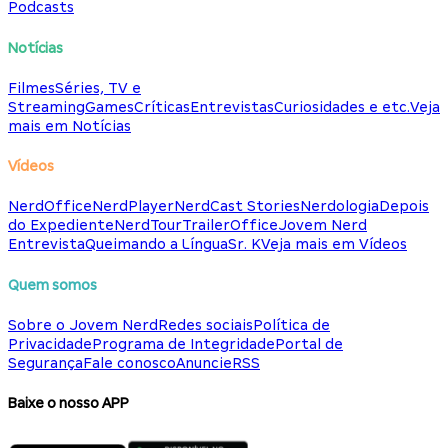
Podcasts
Notícias
Filmes
Séries, TV e
Streaming
Games
Críticas
Entrevistas
Curiosidades e etc.
Veja
mais em Notícias
Vídeos
NerdOffice
NerdPlayer
NerdCast Stories
Nerdologia
Depois
do Expediente
NerdTour
TrailerOffice
Jovem Nerd
Entrevista
Queimando a Língua
Sr. K
Veja mais em Vídeos
Quem somos
Sobre o Jovem Nerd
Redes sociais
Política de
Privacidade
Programa de Integridade
Portal de
Segurança
Fale conosco
Anuncie
RSS
Baixe o nosso APP