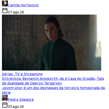
Camila Hortencio
07.ago.26
Séries, TV e Streaming
Entrevista: Benjamin Ainsworth, de A Casa do Dragão, fala
de dualidade de Daeron Targaryen
Jovem ator é um dos destaques da terceira temporada da
série
Pedro Siqueira
03.ago.26