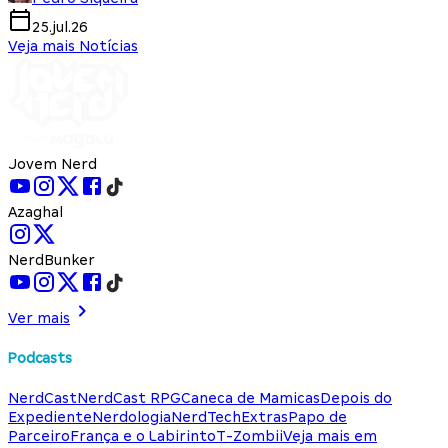
25.jul.26
Veja mais Notícias
Jovem Nerd
Azaghal
NerdBunker
Ver mais
Podcasts
NerdCast
NerdCast RPG
Caneca de Mamicas
Depois do
Expediente
Nerdologia
NerdTech
Extras
Papo de
Parceiro
França e o Labirinto
T-Zombii
Veja mais em