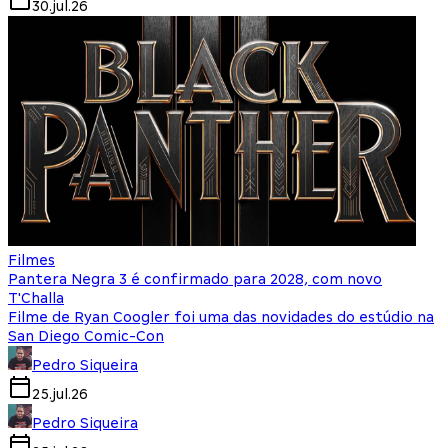
30.jul.26
Filmes
Pantera Negra 3 é confirmado para 2028, com novo
T'Challa
Filme de Ryan Coogler foi uma das novidades do estúdio na
San Diego Comic-Con
Pedro Siqueira
25.jul.26
Pedro Siqueira