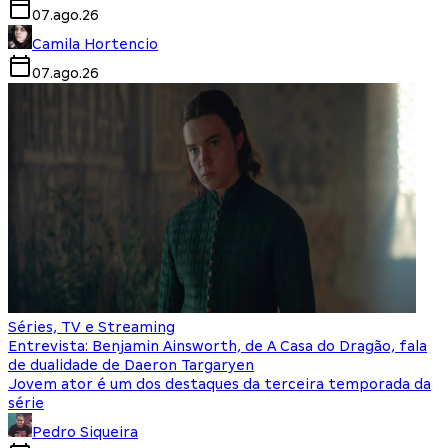
07.ago.26
Camila Hortencio
07.ago.26
Séries, TV e Streaming
Entrevista: Benjamin Ainsworth, de A Casa do Dragão, fala
de dualidade de Daeron Targaryen
Jovem ator é um dos destaques da terceira temporada da
série
Pedro Siqueira