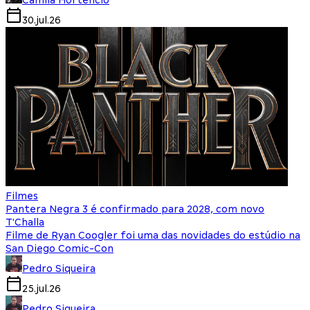
30.jul.26
Filmes
Pantera Negra 3 é confirmado para 2028, com novo
T'Challa
Filme de Ryan Coogler foi uma das novidades do estúdio na
San Diego Comic-Con
Pedro Siqueira
25.jul.26
Pedro Siqueira