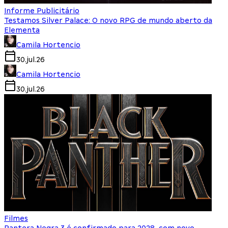
Informe Publicitário
Testamos Silver Palace: O novo RPG de mundo aberto da
Elementa
Camila Hortencio
30.jul.26
Camila Hortencio
30.jul.26
Filmes