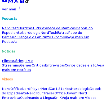
Ver mais
Podcasts
NerdCast
NerdCast RPG
Caneca de Mamicas
Depois do
Expediente
Nerdologia
NerdTech
Extras
Papo de
Parceiro
França e o Labirinto
T-Zombii
Veja mais em
Podcasts
Notícias
Filmes
Séries, TV e
Streaming
Games
Críticas
Entrevistas
Curiosidades e etc.
Veja
mais em Notícias
Vídeos
NerdOffice
NerdPlayer
NerdCast Stories
Nerdologia
Depois
do Expediente
NerdTour
TrailerOffice
Jovem Nerd
Entrevista
Queimando a Língua
Sr. K
Veja mais em Vídeos