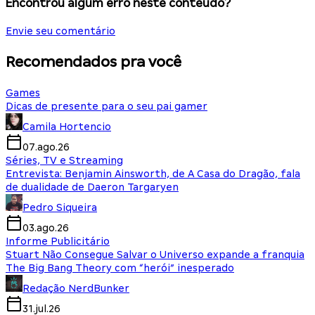
Encontrou algum erro neste conteúdo?
Envie seu comentário
Recomendados pra você
Games
Dicas de presente para o seu pai gamer
Camila Hortencio
07.ago.26
Séries, TV e Streaming
Entrevista: Benjamin Ainsworth, de A Casa do Dragão, fala
de dualidade de Daeron Targaryen
Pedro Siqueira
03.ago.26
Informe Publicitário
Stuart Não Consegue Salvar o Universo expande a franquia
The Big Bang Theory com “herói” inesperado
Redação NerdBunker
31.jul.26