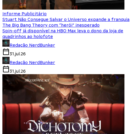
Informe Publicitário
Stuart Não Consegue Salvar o Universo expande a franquia
The Big Bang Theory com “herói” inesperado
Spin-off já disponível na HBO Max leva o dono da loja de
quadrinhos ao holofote
Redação NerdBunker
31.jul.26
Redação NerdBunker
31.jul.26