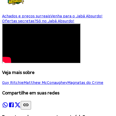
Achados e preços surreais
Venha para o Jabá Absurdo!
Ofertas secretas?
Só no Jabá Absurdo!
Veja mais sobre
Guy Ritchie
Matthew McConaughey
Magnatas do Crime
Compartilhe em suas redes