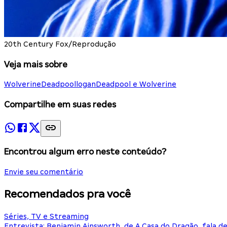
20th Century Fox/Reprodução
Veja mais sobre
Wolverine
Deadpool
logan
Deadpool e Wolverine
Compartilhe em suas redes
Encontrou algum erro neste conteúdo?
Envie seu comentário
Recomendados pra você
Séries, TV e Streaming
Entrevista: Benjamin Ainsworth, de A Casa do Dragão, fala d