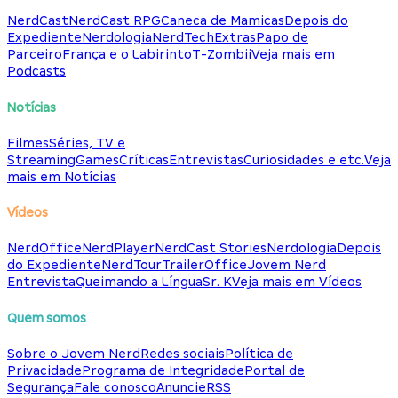
NerdCast
NerdCast RPG
Caneca de Mamicas
Depois do
Expediente
Nerdologia
NerdTech
Extras
Papo de
Parceiro
França e o Labirinto
T-Zombii
Veja mais em
Podcasts
Notícias
Filmes
Séries, TV e
Streaming
Games
Críticas
Entrevistas
Curiosidades e etc.
Veja
mais em Notícias
Vídeos
NerdOffice
NerdPlayer
NerdCast Stories
Nerdologia
Depois
do Expediente
NerdTour
TrailerOffice
Jovem Nerd
Entrevista
Queimando a Língua
Sr. K
Veja mais em Vídeos
Quem somos
Sobre o Jovem Nerd
Redes sociais
Política de
Privacidade
Programa de Integridade
Portal de
Segurança
Fale conosco
Anuncie
RSS