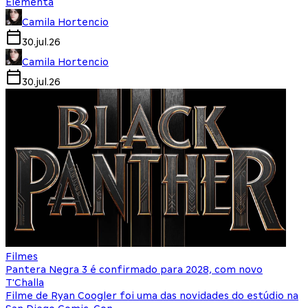
Elementa
Camila Hortencio
30.jul.26
Camila Hortencio
30.jul.26
Filmes
Pantera Negra 3 é confirmado para 2028, com novo
T'Challa
Filme de Ryan Coogler foi uma das novidades do estúdio na