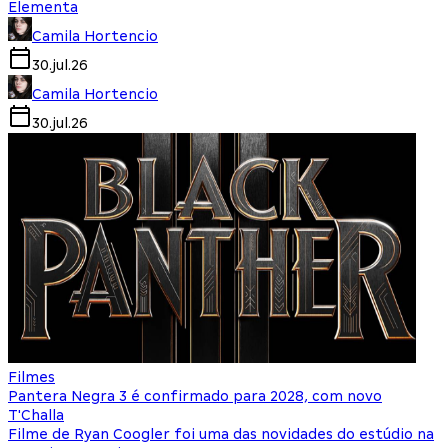
Elementa
Camila Hortencio
30.jul.26
Camila Hortencio
30.jul.26
Filmes
Pantera Negra 3 é confirmado para 2028, com novo
T'Challa
Filme de Ryan Coogler foi uma das novidades do estúdio na