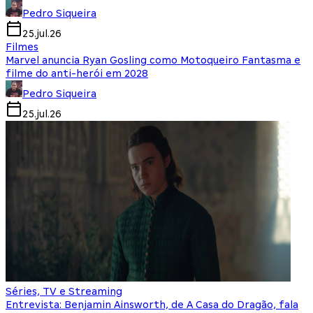
Pedro Siqueira
25.jul.26
Filmes
Marvel anuncia Ryan Gosling como Motoqueiro Fantasma e
filme do anti-herói em 2028
Pedro Siqueira
25.jul.26
Séries, TV e Streaming
Entrevista: Benjamin Ainsworth, de A Casa do Dragão, fala