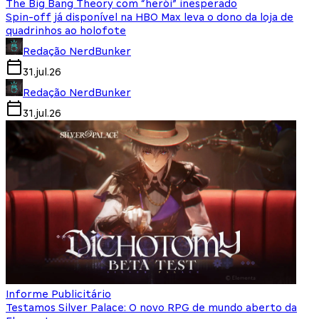
The Big Bang Theory com “herói” inesperado
Spin-off já disponível na HBO Max leva o dono da loja de
quadrinhos ao holofote
Redação NerdBunker
31.jul.26
Redação NerdBunker
31.jul.26
Informe Publicitário
Testamos Silver Palace: O novo RPG de mundo aberto da