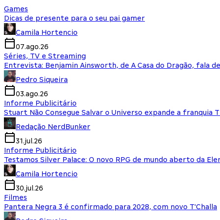
Games
Dicas de presente para o seu pai gamer
Camila Hortencio
07.ago.26
Séries, TV e Streaming
Entrevista: Benjamin Ainsworth, de A Casa do Dragão, fala d
Pedro Siqueira
03.ago.26
Informe Publicitário
Stuart Não Consegue Salvar o Universo expande a franquia 
Redação NerdBunker
31.jul.26
Informe Publicitário
Testamos Silver Palace: O novo RPG de mundo aberto da El
Camila Hortencio
30.jul.26
Filmes
Pantera Negra 3 é confirmado para 2028, com novo T'Challa